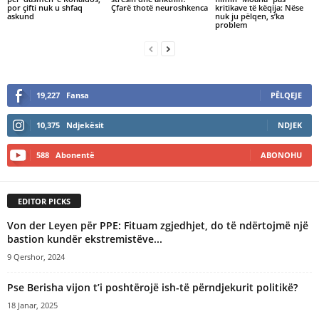
por çifti nuk u shfaq
Çfarë thotë neuroshkenca
kritikave të këqija: Nëse
askund
nuk ju pëlqen, s’ka
problem
19,227
Fansa
PËLQEJE
10,375
Ndjekësit
NDJEK
588
Abonentë
ABONOHU
EDITOR PICKS
Von der Leyen për PPE: Fituam zgjedhjet, do të ndërtojmë një
bastion kundër ekstremistëve...
9 Qershor, 2024
Pse Berisha vijon t’i poshtërojë ish-të përndjekurit politikë?
18 Janar, 2025