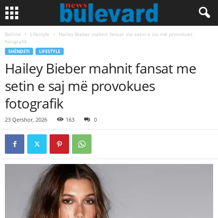
Ballina
Lifestyle
Hailey Bieber mahnit fansat me setin e saj më provokues
fotografik
SHËNDETI
LIFESTYLE
Hailey Bieber mahnit fansat me
setin e saj më provokues
fotografik
23 Qershor, 2026
163
0