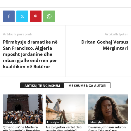
Artikulli paraprak
Artikulli tjetër
Përmbysje dramatike në
Dritan Goxhaj Versus
San Francisco, Algjeria
Mërgimtari
mposht Jordaninë dhe
mban gjallë ëndrrën për
kualifikim në Botëror
ARTIKUJ TË NGJASHËM
MË SHUMË NGA AUTORI
Lifestyle
Lifestyle
Lifestyle
‘Çmenduri’ në Madeira
A e zvogëlon vërtet deti
Dwayne Johnson mbron
për ‘dasmën’ e Ronaldos,
stresin dhe ankthin?
filmin “Moana” pas