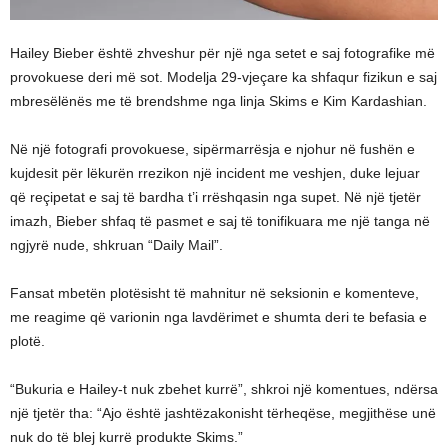
Hailey Bieber është zhveshur për një nga setet e saj fotografike më
provokuese deri më sot. Modelja 29-vjeçare ka shfaqur fizikun e saj
mbresëlënës me të brendshme nga linja Skims e Kim Kardashian.
Në një fotografi provokuese, sipërmarrësja e njohur në fushën e
kujdesit për lëkurën rrezikon një incident me veshjen, duke lejuar
që reçipetat e saj të bardha t’i rrëshqasin nga supet. Në një tjetër
imazh, Bieber shfaq të pasmet e saj të tonifikuara me një tanga në
ngjyrë nude, shkruan “Daily Mail”.
Fansat mbetën plotësisht të mahnitur në seksionin e komenteve,
me reagime që varionin nga lavdërimet e shumta deri te befasia e
plotë.
“Bukuria e Hailey-t nuk zbehet kurrë”, shkroi një komentues, ndërsa
një tjetër tha: “Ajo është jashtëzakonisht tërheqëse, megjithëse unë
nuk do të blej kurrë produkte Skims.”