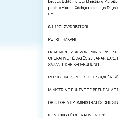
larguar. Është njoftuar Ministria e Mbrojtj
portin e Vlorës. Çështja ndiqet nga Dega e 
I-rë.
9/1.1971 ZV/DREJTORI
PETRIT HAKANI
DOKUMENTI ARKIVOR I MINISTRISË S
OPERATIVE TË DATËS 23 JANAR 1971, 
SAZANIT DHE KARABURUNIT
REPUBLIKA POPULLORE E SHQIPËRISË 
MINISTRIA E PUNËVE TË BRENDSHME Ek
DREJTORIA E ADMINISTRATËS DHE STUD
KOMUNIKATË OPERATIVE NR. 19