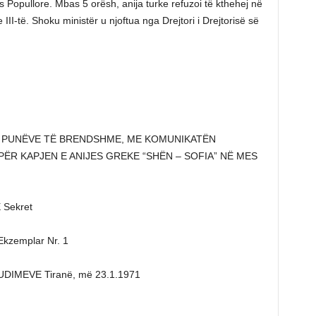
es Popullore. Mbas 5 orësh, anija turke refuzoi të kthehej në
III-të. Shoku ministër u njoftua nga Drejtori i Drejtorisë së
Ë PUNËVE TË BRENDSHME, ME KOMUNIKATËN
PËR KAPJEN E ANIJES GREKE “SHËN – SOFIA” NË MES
Sekret
zemplar Nr. 1
IMEVE Tiranë, më 23.1.1971