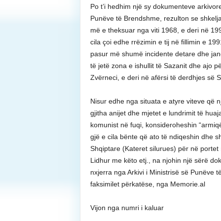
Po t’i hedhim një sy dokumenteve arkivor
Punëve të Brendshme, rezulton se shkelja 
më e theksuar nga viti 1968, e deri në 1990
cila çoi edhe rrëzimin e tij në fillimin e 1
pasur më shumë incidente detare dhe jan
të jetë zona e ishullit të Sazanit dhe ajo 
Zvërneci, e deri në afërsi të derdhjes së 
Nisur edhe nga situata e atyre viteve që nj
gjitha anijet dhe mjetet e lundrimit të huaj
komunist në fuqi, konsideroheshin “armiqës
gjë e cila bënte që ato të ndiqeshin dhe 
Shqiptare (Kateret silurues) për në portet
Lidhur me këto etj., na njohin një sërë do
nxjerra nga Arkivi i Ministrisë së Punëve 
faksimilet përkatëse, nga Memorie.al
Vijon nga numri i kaluar