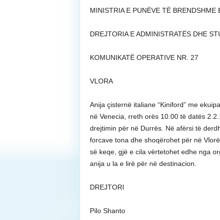
MINISTRIA E PUNËVE TË BRENDSHME Ek
DREJTORIA E ADMINISTRATËS DHE STUD
KOMUNIKATË OPERATIVE NR. 27
VLORA
Anija çisternë italiane “Kiniford” me ek
në Venecia, rreth orës 10.00 të datës 2.2.
drejtimin për në Durrës. Në afërsi të derdhj
forcave tona dhe shoqërohet për në Vlorë.
së keqe, gjë e cila vërtetohet edhe nga 
anija u la e lirë për në destinacion.
DREJTORI
Pilo Shanto