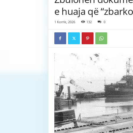
e huaja që “zbarko
1 Korrik, 2026
132
0