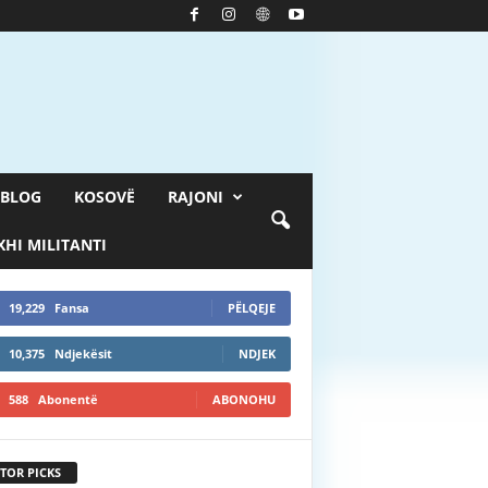
BLOG
KOSOVË
RAJONI
HI MILITANTI
19,229
Fansa
PËLQEJE
10,375
Ndjekësit
NDJEK
588
Abonentë
ABONOHU
TOR PICKS