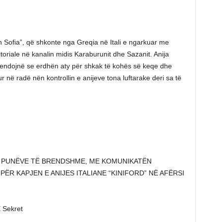
 Sofia”, që shkonte nga Greqia në Itali e ngarkuar me
itoriale në kanalin midis Karaburunit dhe Sazanit. Anija
tendojnë se erdhën aty për shkak të kohës së keqe dhe
 në radë nën kontrollin e anijeve tona luftarake deri sa të
Ë PUNËVE TË BRENDSHME, ME KOMUNIKATËN
PËR KAPJEN E ANIJES ITALIANE “KINIFORD” NË AFËRSI
Sekret