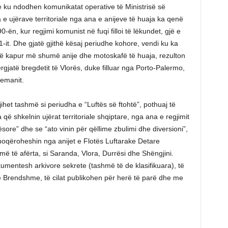
e ku ndodhen komunikatat operative të Ministrisë së
e ujërave territoriale nga ana e anijeve të huaja ka qenë
-ën, kur regjimi komunist në fuqi filloi të lëkundet, gjë e
991-it. Dhe gjatë gjithë kësaj periudhe kohore, vendi ku ka
ë kapur më shumë anije dhe motoskafë të huaja, rezulton
përgjatë bregdetit të Vlorës, duke filluar nga Porto-Palermo,
Semanit.
ihet tashmë si periudha e “Luftës së ftohtë”, pothuaj të
a që shkelnin ujërat territoriale shqiptare, nga ana e regjimit
ore” dhe se “ato vinin për qëllime zbulimi dhe diversioni”,
shoqëroheshin nga anijet e Flotës Luftarake Detare
 më të afërta, si Saranda, Vlora, Durrësi dhe Shëngjini.
kumentesh arkivore sekrete (tashmë të de klasifikuara), të
të Brendshme, të cilat publikohen për herë të parë dhe me