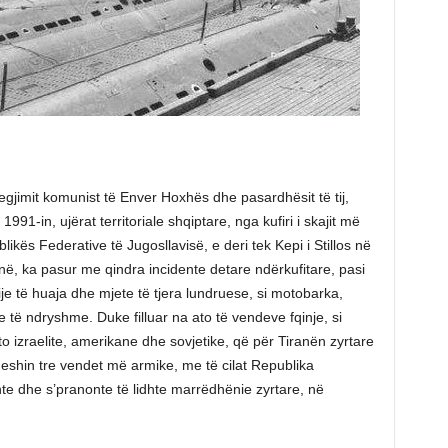
regjimit komunist të Enver Hoxhës dhe pasardhësit të tij,
ë 1991-in, ujërat territoriale shqiptare, nga kufiri i skajit më
blikës Federative të Jugosllavisë, e deri tek Kepi i Stillos në
në, ka pasur me qindra incidente detare ndërkufitare, pasi
je të huaja dhe mjete të tjera lundruese, si motobarka,
eve të ndryshme. Duke filluar na ato të vendeve fqinje, si
ato izraelite, amerikane dhe sovjetike, që për Tiranën zyrtare
eshin tre vendet më armike, me të cilat Republika
hte dhe s’pranonte të lidhte marrëdhënie zyrtare, në