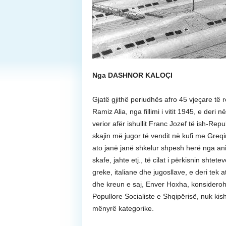
Nga DASHNOR KALOÇI
Gjatë gjithë periudhës afro 45 vjeçare të 
Ramiz Alia, nga fillimi i vitit 1945, e deri n
verior afër ishullit Franc Jozef të ish-Repu
skajin më jugor të vendit në kufi me Greqi
ato janë janë shkelur shpesh herë nga ani
skafe, jahte etj., të cilat i përkisnin shtet
greke, italiane dhe jugosllave, e deri tek 
dhe kreun e saj, Enver Hoxha, konsideroh
Popullore Socialiste e Shqipërisë, nuk kis
mënyrë kategorike.