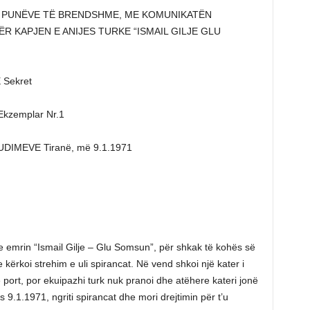
Ë PUNËVE TË BRENDSHME, ME KOMUNIKATËN
ËR KAPJEN E ANIJES TURKE “ISMAIL GILJE GLU
Sekret
zemplar Nr.1
IMEVE Tiranë, më 9.1.1971
e emrin “Ismail Gilje – Glu Somsun”, për shkak të kohës së
e kërkoi strehim e uli spirancat. Në vend shkoi një kater i
ë port, por ekuipazhi turk nuk pranoi dhe atëhere kateri jonë
s 9.1.1971, ngriti spirancat dhe mori drejtimin për t’u