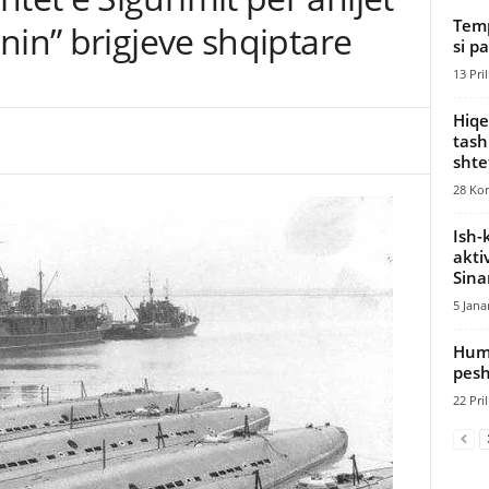
Temp
nin” brigjeve shqiptare
si p
13 Pril
Hiqe
tash
shte
28 Kor
Ish-
akti
Sinam
5 Jana
​Hum
pesh
22 Pril