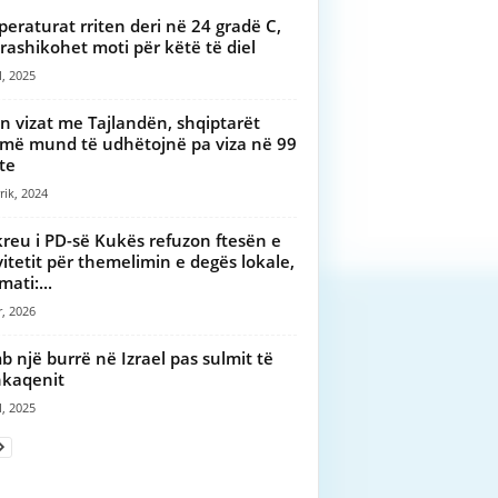
eraturat rriten deri në 24 gradë C,
arashikohet moti për këtë të diel
l, 2025
n vizat me Tajlandën, shqiptarët
më mund të udhëtojnë pa viza në 99
te
rik, 2024
kreu i PD-së Kukës refuzon ftesën e
vitetit për themelimin e degës lokale,
ati:...
r, 2026
b një burrë në Izrael pas sulmit të
kaqenit
l, 2025