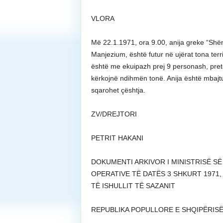
VLORA
Më 22.1.1971, ora 9.00, anija greke “Shën
Manjezium, është futur në ujërat tona terr
është me ekuipazh prej 9 personash, pre
kërkojnë ndihmën tonë. Anija është mbajtur
sqarohet çështja.
ZV/DREJTORI
PETRIT HAKANI
DOKUMENTI ARKIVOR I MINISTRISË S
OPERATIVE TË DATËS 3 SHKURT 1971, 
TË ISHULLIT TË SAZANIT
REPUBLIKA POPULLORE E SHQIPËRISË 