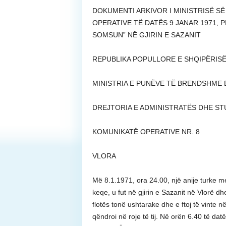
DOKUMENTI ARKIVOR I MINISTRISË S
OPERATIVE TË DATËS 9 JANAR 1971, P
SOMSUN” NË GJIRIN E SAZANIT
REPUBLIKA POPULLORE E SHQIPËRISË 
MINISTRIA E PUNËVE TË BRENDSHME Ek
DREJTORIA E ADMINISTRATËS DHE STUD
KOMUNIKATË OPERATIVE NR. 8
VLORA
Më 8.1.1971, ora 24.00, një anije turke m
keqe, u fut në gjirin e Sazanit në Vlorë dh
flotës tonë ushtarake dhe e ftoj të vinte n
qëndroi në roje të tij. Në orën 6.40 të datë