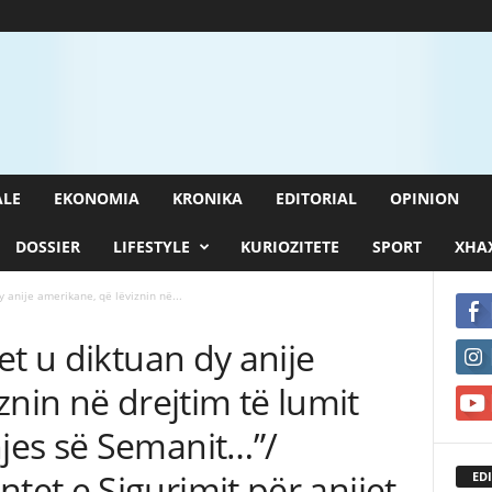
ALE
EKONOMIA
KRONIKA
EDITORIAL
OPINION
DOSSIER
LIFESTYLE
KURIOZITETE
SPORT
XHAX
 anije amerikane, që lëviznin në...
et u diktuan dy anije
znin në drejtim të lumit
jes së Semanit…”/
et e Sigurimit për anijet
EDI