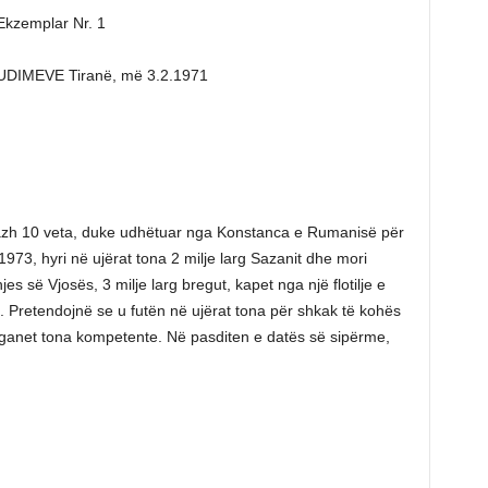
zemplar Nr. 1
IMEVE Tiranë, më 3.2.1971
uipazh 10 veta, duke udhëtuar nga Konstanca e Rumanisë për
1973, hyri në ujërat tona 2 milje larg Sazanit dhe mori
es së Vjosës, 3 milje larg bregut, kapet nga një flotilje e
 Pretendojnë se u futën në ujërat tona për shkak të kohës
organet tona kompetente. Në pasditen e datës së sipërme,