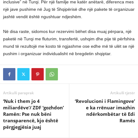
inclusive” në Turqi. Për një familje me katër anëtarë, diferenca mes
një jave pushime në Jug të Shqipërisë dhe një pakete të organizuar
jashtë vendit është ngushtuar ndjeshëm.
Në disa raste, sidomos kur rezervimi bëhet disa muaj përpara, një
paketë në Turqi me fluturim, transfertë, ushqim dhe pije të përfshira
mund të rezultojë me kosto të ngjashme ose edhe më të ulët se një
pushim i organizuar individualisht në bregdetin shqiptar.
Artikulli paraprak
Artikulli tjetër
‘Nuk i them jo 4
‘Revolucioni i Flamingove’
miliardëve’/ ZDF ‘gozhdon’
e ka rrënuar imazhin
Ramën: Pse nuk bëni
ndërkombëtar të Edi
transparencë, kjo është
Ramës
përgjegjësia juaj