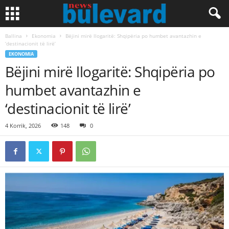
Ballina
Ekonomia
Bëjini mirë llogaritë: Shqipëria po humbet avantazhin e
‘destinacionit të lirë’
EKONOMIA
Bëjini mirë llogaritë: Shqipëria po
humbet avantazhin e
‘destinacionit të lirë’
4 Korrik, 2026
148
0