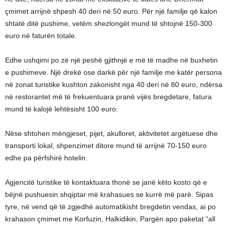
çmimet arrijnë shpesh 40 deri në 50 euro. Për një familje që kalon
shtatë ditë pushime, vetëm shezlongët mund të shtojnë 150-300
euro në faturën totale.
Edhe ushqimi po zë një peshë gjithnjë e më të madhe në buxhetin
e pushimeve. Një drekë ose darkë për një familje me katër persona
në zonat turistike kushton zakonisht nga 40 deri në 80 euro, ndërsa
në restorantet më të frekuentuara pranë vijës bregdetare, fatura
mund të kalojë lehtësisht 100 euro.
Nëse shtohen mëngjeset, pijet, akulloret, aktivitetet argëtuese dhe
transporti lokal, shpenzimet ditore mund të arrijnë 70-150 euro
edhe pa përfshirë hotelin.
Agjencitë turistike të kontaktuara thonë se janë këto kosto që e
bëjnë pushuesin shqiptar më krahasues se kurrë më parë. Sipas
tyre, në vend që të zgjedhë automatikisht bregdetin vendas, ai po
krahason çmimet me Korfuzin, Halkidikin, Pargën apo paketat “all