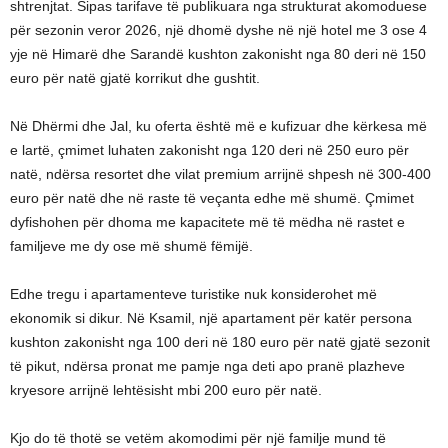
shtrenjtat. Sipas tarifave të publikuara nga strukturat akomoduese
për sezonin veror 2026, një dhomë dyshe në një hotel me 3 ose 4
yje në Himarë dhe Sarandë kushton zakonisht nga 80 deri në 150
euro për natë gjatë korrikut dhe gushtit.
Në Dhërmi dhe Jal, ku oferta është më e kufizuar dhe kërkesa më
e lartë, çmimet luhaten zakonisht nga 120 deri në 250 euro për
natë, ndërsa resortet dhe vilat premium arrijnë shpesh në 300-400
euro për natë dhe në raste të veçanta edhe më shumë. Çmimet
dyfishohen për dhoma me kapacitete më të mëdha në rastet e
familjeve me dy ose më shumë fëmijë.
Edhe tregu i apartamenteve turistike nuk konsiderohet më
ekonomik si dikur. Në Ksamil, një apartament për katër persona
kushton zakonisht nga 100 deri në 180 euro për natë gjatë sezonit
të pikut, ndërsa pronat me pamje nga deti apo pranë plazheve
kryesore arrijnë lehtësisht mbi 200 euro për natë.
Kjo do të thotë se vetëm akomodimi për një familje mund të