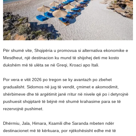
Për shumë vite, Shqipëria u promovua si alternativa ekonomike e
Mesdheut, një destinacion ku mund të shijohej deti me kosto
dukshëm më të ulëta se në Greqi, Kroaci apo Itali.
Por vera e vitit 2026 po tregon se ky avantazh po zbehet
gradualisht. Sidomos në jug të vendit, çmimet e akomodimit,
shërbimeve dhe të argëtimit janë rritur në nivele që po i detyrojnë
pushuesit shqiptarë të bëjnë më shumë krahasime para se të
rezervojnë pushimet.
Dhërmiu, Jala, Himara, Ksamili dhe Saranda mbeten ndër
destinacionet më të kërkuara, por njëkohësisht edhe më të