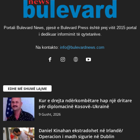
Portali Bulevard News, pjesë e Bulevard Press është prej vitit 2015 portal
i dedikuar informimit të qytetarëve.
Na kontakto:
info@bulevardnews.com
EDHE MË SHUMË LAJME
Kur e drejta ndërkombëtare hap një dritare
për diplomacinë Kosovë–Ukrainë
9 Gusht, 2026
Daniel Kinahan ekstradohet në Irlandë/
Operacion i madh sigurie në Dublin