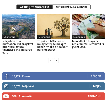
ARTIKUJ TË NGJASHËM
MË SHUMË NGA AUTORI
Ekonomia
Ekonomia
Ekonomia
Ndryshon lista,
Të paktën 600 euro në
Monedhat e huaja në
miratohen 118 projektet
muaj/ Shtëpitë me qira
rënie/ Kursi i këmbimit, 9
prioritare, fatura
bëhen “mollë e ndaluar”
gusht 2026
financiare 14.8 miliardë
për shqiptarët
euro
19,227
Fansa
PËLQEJE
10,375
Ndjekësit
NDJEK
588
Abonentë
ABONOHU