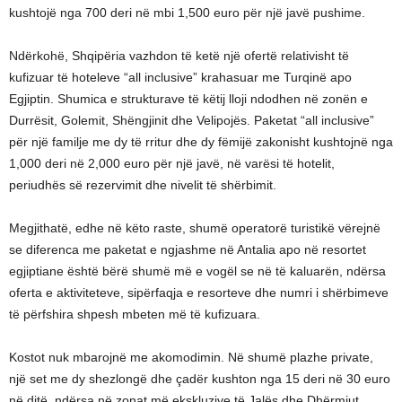
kushtojë nga 700 deri në mbi 1,500 euro për një javë pushime.
Ndërkohë, Shqipëria vazhdon të ketë një ofertë relativisht të
kufizuar të hoteleve “all inclusive” krahasuar me Turqinë apo
Egjiptin. Shumica e strukturave të këtij lloji ndodhen në zonën e
Durrësit, Golemit, Shëngjinit dhe Velipojës. Paketat “all inclusive”
për një familje me dy të rritur dhe dy fëmijë zakonisht kushtojnë nga
1,000 deri në 2,000 euro për një javë, në varësi të hotelit,
periudhës së rezervimit dhe nivelit të shërbimit.
Megjithatë, edhe në këto raste, shumë operatorë turistikë vërejnë
se diferenca me paketat e ngjashme në Antalia apo në resortet
egjiptiane është bërë shumë më e vogël se në të kaluarën, ndërsa
oferta e aktiviteteve, sipërfaqja e resorteve dhe numri i shërbimeve
të përfshira shpesh mbeten më të kufizuara.
Kostot nuk mbarojnë me akomodimin. Në shumë plazhe private,
një set me dy shezlongë dhe çadër kushton nga 15 deri në 30 euro
në ditë, ndërsa në zonat më ekskluzive të Jalës dhe Dhërmiut