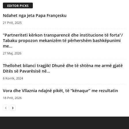
EDITOR PICKS
Ndahet nga jeta Papa Françesku
21 Prill, 2025
“Partneriteti kërkon transparencë dhe institucione të forta”/
Tabaku propozon mekanizëm të përhershëm bashkëpunimi
me...
27 Maj, 2026
Thellohet bilanci tragjik! Dhunë dhe të shtëna me armë gjatë
Ditës së Pavarësisë në...
6 Korrik, 2024
Vora dhe Vllaznia ndajnë pikët, të “kënaqur” me rezultatin
18 Prill, 2026