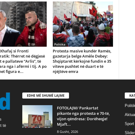
Politika
Xhafaj si Fronti
Protesta masive kundër Ramës,
tik: Thërret në dëgjesë
gazetarja belge Amèle Debey:
 e pallateve “Arlis”, të
Shqiptarët kërkojnë fundin e 35
ra nga i afërmi i tij. A po
viteve pushtet në duart e të
et figura e...
njëjtëve emra
EDHE MË SHUMË LAJME
KA
Politi
FOTOLAJM/ Pankartat
pikante nga protesta e 70-të,
Aktual
vijon qëndresa: Dorëheqje!
s
Mjaft...
Sport
t të
8 Gusht, 2026
Slider