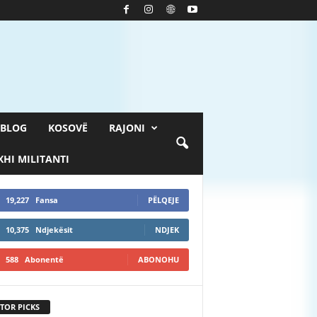
BLOG
KOSOVË
RAJONI
HI MILITANTI
19,227
Fansa
PËLQEJE
10,375
Ndjekësit
NDJEK
588
Abonentë
ABONOHU
TOR PICKS