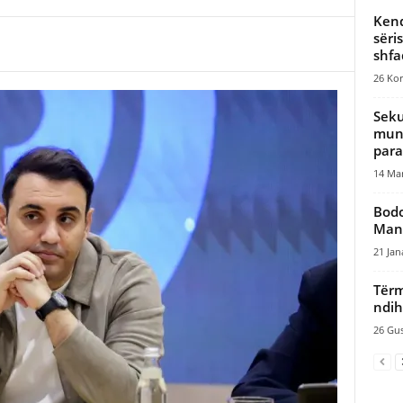
Kend
sëri
shfa
26 Kor
Seku
muni
para
14 Mar
Bodo
Man.
21 Jan
Tërm
ndih
26 Gus