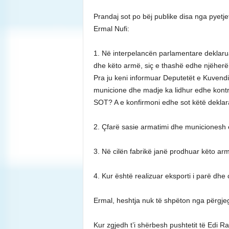
Prandaj sot po bëj publike disa nga pyetjet
Ermal Nufi:
1. Në interpelancën parlamentare deklar
dhe këto armë, siç e thashë edhe njëherë j
Pra ju keni informuar Deputetët e Kuvend
municione dhe madje ka lidhur edhe kontra
SOT? A e konfirmoni edhe sot këtë dekla
2. Çfarë sasie armatimi dhe municionesh 
3. Në cilën fabrikë janë prodhuar këto ar
4. Kur është realizuar eksporti i parë dhe ci
Ermal, heshtja nuk të shpëton nga përgjegj
Kur zgjedh t’i shërbesh pushtetit të Edi Ram