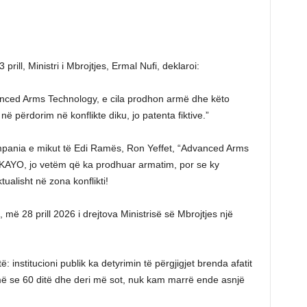
rill, Ministri i Mbrojtjes, Ermal Nufi, deklaroi:
nced Arms Technology, e cila prodhon armë dhe këto
ë përdorim në konflikte diku, jo patenta fiktive.”
ompania e mikut të Edi Ramës, Ron Yeffet, “Advanced Arms
KAYO, jo vetëm që ka prodhuar armatim, por se ky
alisht në zona konflikti!
më 28 prill 2026 i drejtova Ministrisë së Mbrojtjes një
të: institucioni publik ka detyrimin të përgjigjet brenda afatit
umë se 60 ditë dhe deri më sot, nuk kam marrë ende asnjë