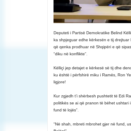
Deputeti i Partisë Demokratike Belind Këll
ka shpjeguar edhe kërkesën e tij drejtuar
që qenka prodhuar në Shqipëri e që sipas 
“diku në konflikte”.
Këlliçi jep detajet e kërkesë së tij dhe d
ku është i përfshirë miku i Ramës, Ron Ye
ligjore!
Kur zgjedh t’i shërbesh pushtetit të Edi Ram
politikës se ai që pranon të bëhet ushtari i
fund të lojës”.
“Në shah, mbreti mbrohet gjer në fund, u