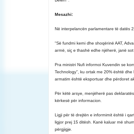
Belën!”.
Mesazhi:
Në interpelancën parlamentare të datës 23 p
“Së fundmi kemi dhe shoqërinë AAT, Adva
armë, siç e thashë edhe njëherë, janë sot n
Pra ministri Nufi informoi Kuvendin se k
Technology”, ku ortak me 20% është dhe 
armatim është eksportuar dhe përdoret aktu
Për këtë arsye, menjëherë pas deklaratës, 
kërkesë për informacion.
Ligji për të drejtën e informimit është i qar
ligjor prej 15 ditësh. Kanë kaluar më sh
përgjigje.