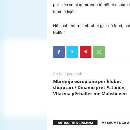
politikës se ai që pranon të bëhet ushtari i
fund të lojës.
Në shah, mbreti mbrohet gjer në fund, us
Belën!
Artikulli paraprak
Mbrëmje europiane për klubet
shqiptare/ Dinamo pret Astanën,
Vllaznia përballet me Malishevën
ARTIKUJ TË NGJASHËM
MË SHUMË NGA A