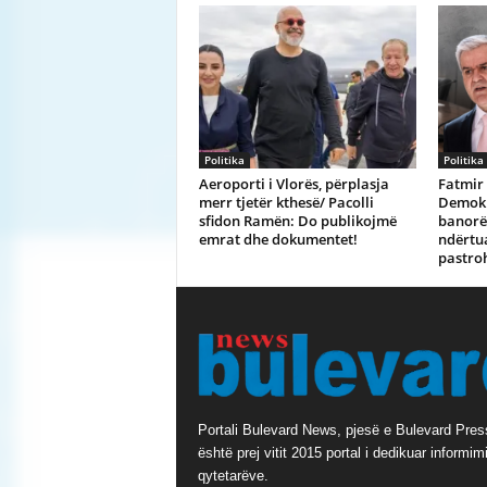
Politika
Politika
Aeroporti i Vlorës, përplasja
Fatmir 
merr tjetër kthesë/ Pacolli
Demokra
sfidon Ramën: Do publikojmë
banorët
emrat dhe dokumentet!
ndërtua
pastroh
Portali Bulevard News, pjesë e Bulevard Pres
është prej vitit 2015 portal i dedikuar informimi
qytetarëve.