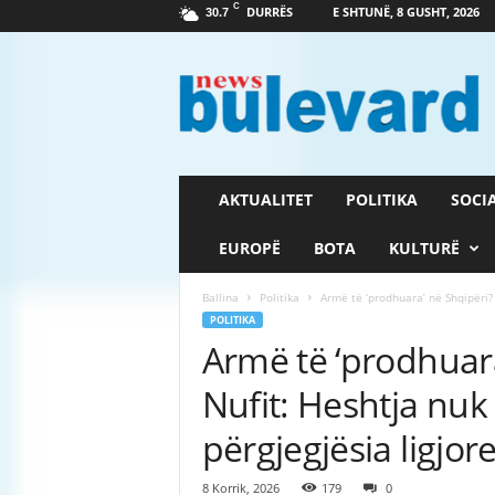
C
DURRËS
E SHTUNË, 8 GUSHT, 2026
30.7
G
a
z
e
t
a
B
AKTUALITET
POLITIKA
SOCI
u
l
EUROPË
BOTA
KULTURË
e
v
Ballina
Politika
Armë të ‘prodhuara’ në Shqipëri? 
a
POLITIKA
r
Armë të ‘prodhuara’
d
Nufit: Heshtja nuk
përgjegjësia ligjo
8 Korrik, 2026
179
0