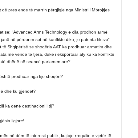
 që pres ende të marrin përgjigje nga Ministri i Mbrojtjes
uat se: “Advanced Arms Technology e cila prodhon armë
anë në përdorim sot në konflikte diku, jo patenta fiktive”.
it të Shqipërisë se shoqëria AAT ka prodhuar armatim dhe
ta me vënde të tjera, duke i eksportuar aty ku ka konflikte
ratë dhënë në seancë parlamentare?
është prodhuar nga kjo shoqëri?
më dhe ku gjendet?
li ka qenë destinacioni i tij?
ësia ligjore!
ës në dëm të interesit publik, kujtoje rregullin e vjetër të