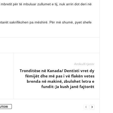
 mbretit për të mbuluar zullumet e tij, nuk arrin dot deri në
htarët sakrifikohen pa mëshirë. Për më shumë, pyet shefe
Artikulli tjetër
Tronditëse në Kanada/ Dentisti vret dy
fëmijët dhe më pas i vë flakën vetes
brenda në makinë, zbulohet letra e
fundit: Ja kush janë fajtorët
UTORI