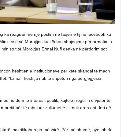
içi ka reaguar me një postim në faqen e tij në facebook ku
 Ministrisë së Mbrojtjes ku kërkon shpjegime për armatimin
ministrit të Mbrojtjes Ermal Nufi qenka në përdorim sot
enoncon heshtjen e institucioneve për këtë skandal të madh
ffet. “Ermal, heshtja nuk të shpëton nga përgjegjësia
ës në dëm të interesit publik, kujtoje rregullin e vjetër të
 mbretit për të mbuluar zullumet e tij, nuk arrin dot deri në
shtarët sakrifikohen pa mëshirë. Për më shumë, pyet shefe