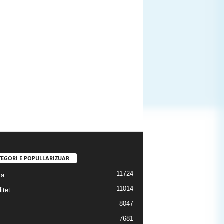
TEGORI E POPULLARIZUAR
11724
ka
11014
itet
8047
7681