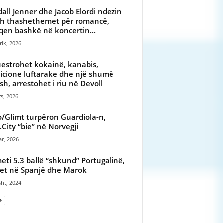
all Jenner dhe Jacob Elordi ndezin
sh thashethemet për romancë,
qen bashkë në koncertin...
rik, 2026
estrohet kokainë, kanabis,
cione luftarake dhe një shumë
sh, arrestohet i riu në Devoll
s, 2026
/Glimt turpëron Guardiola-n,
City “bie” në Norvegji
ar, 2026
eti 5.3 ballë “shkund” Portugalinë,
et në Spanjë dhe Marok
ht, 2024