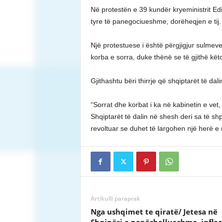
Në protestën e 39 kundër kryeministrit E
tyre të panegociueshme, dorëheqjen e tij.
Një protestuese i është përgjigjur sulmeve të
korba e sorra, duke thënë se të gjithë këto 
Gjithashtu bëri thirrje që shqiptarët të dal
“Sorrat dhe korbat i ka në kabinetin e vet,
Shqiptarët të dalin në shesh deri sa të sh
revoltuar se duhet të largohen një herë e 
Artikulli paraprak
Nga ushqimet te qiratë/ Jetesa në