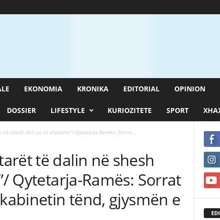
ALE
EKONOMIA
KRONIKA
EDITORIAL
OPINION
DOSSIER
LIFESTYLE
KURIOZITETE
SPORT
XHAX
 në shesh deri sa të shporret”/ Qytetarja-Ramës: Sorrat...
arët të dalin në shesh
t”/ Qytetarja-Ramës: Sorrat
 kabinetin tënd, gjysmën e
EDI