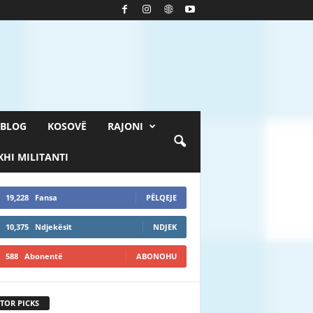
BLOG
KOSOVË
RAJONI
HI MILITANTI
19,228
Fansa
PËLQEJE
10,375
Ndjekësit
NDJEK
588
Abonentë
ABONOHU
TOR PICKS