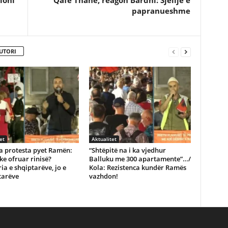
ioni
Qafë Thanë, reagon Bardhi: Sjellje e
papranueshme
UTORI
et
Aktualitet
ga protesta pyet Ramën:
“Shtëpitë na i ka vjedhur
 ke ofruar rinisë?
Balluku me 300 apartamente”…/
ia e shqiptarëve, jo e
Kola: Rezistenca kundër Ramës
tarëve
vazhdon!