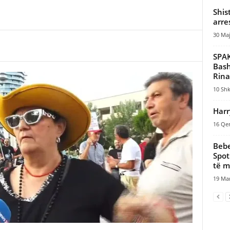
Shis
arre
30 Maj
SPAK
Bash
Rina
10 Shk
Harr
16 Qer
Bebe
Spot
të m
19 Mar