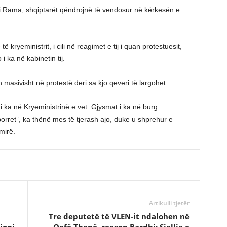
di Rama, shqiptarët qëndrojnë të vendosur në kërkesën e
 kryeministrit, i cili në reagimet e tij i quan protestuesit,
i ka në kabinetin tij.
in masivisht në protestë deri sa kjo qeveri të largohet.
 i ka në Kryeministrinë e vet. Gjysmat i ka në burg.
porret”, ka thënë mes të tjerash ajo, duke u shprehur e
mirë.
Artikulli tjetër
Tre deputetë të VLEN-it ndalohen në