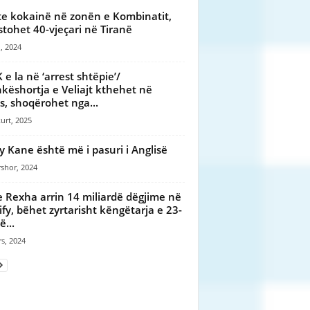
te kokainë në zonën e Kombinatit,
stohet 40-vjeçari në Tiranë
, 2024
 e la në ‘arrest shtëpie’/
këshortja e Veliajt kthehet në
s, shoqërohet nga...
urt, 2025
y Kane është më i pasuri i Anglisë
shor, 2024
 Rexha arrin 14 miliardë dëgjime në
ify, bëhet zyrtarisht këngëtarja e 23-
ë...
s, 2024