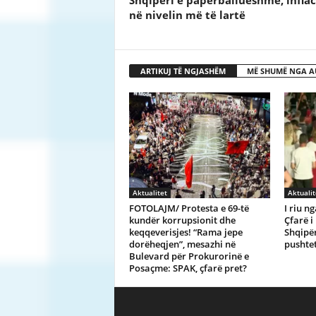
Shqipëri e papërballueshme, inflac
në nivelin më të lartë
ARTIKUJ TË NGJASHËM
MË SHUMË NGA A
Aktualitet
Aktualit
FOTOLAJM/ Protesta e 69-të
I riu n
kundër korrupsionit dhe
Çfarë i
keqqeverisjes! “Rama jepe
Shqipër
dorëheqjen”, mesazhi në
pushte
Bulevard për Prokurorinë e
Posaçme: SPAK, çfarë pret?