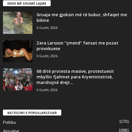
EDHE MË SHUMË LAJME
Gruaja me gjoksin më të bukur, shfaqet me
bikine
6 Gusht, 2026
Zara Larsson “çmend” fansat me pozat
provokuese
6 Gusht, 2026
68 ditë protesta masive, protestuesit
mbyllin fjalimet para Kryeministrisë,
marshojnë drejt...
6 Gusht, 2026
KATEGORI E POPULLARIZUAR
11701
Politika
10981
Aktualitet