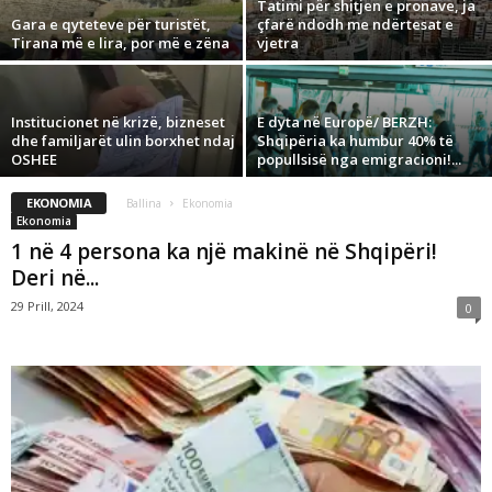
Tatimi për shitjen e pronave, ja
Gara e qyteteve për turistët,
çfarë ndodh me ndërtesat e
Tirana më e lira, por më e zëna
vjetra
Institucionet në krizë, bizneset
E dyta në Europë/ BERZH:
dhe familjarët ulin borxhet ndaj
Shqipëria ka humbur 40% të
OSHEE
popullsisë nga emigracioni!...
EKONOMIA
Ballina
Ekonomia
Ekonomia
1 në 4 persona ka një makinë në Shqipëri!
Deri në...
29 Prill, 2024
0