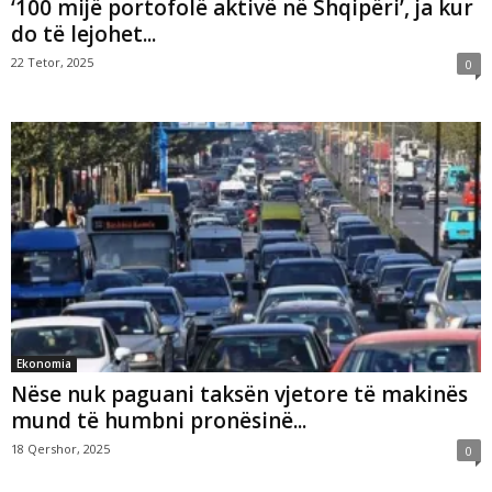
‘100 mijë portofolë aktivë në Shqipëri’, ja kur
do të lejohet...
22 Tetor, 2025
0
Ekonomia
Nëse nuk paguani taksën vjetore të makinës
mund të humbni pronësinë...
18 Qershor, 2025
0