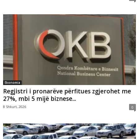
Ekonomia
Regjistri i pronarëve përfitues zgjerohet me
27%, mbi 5 mijë biznese...
8 Shkurt, 2026
0