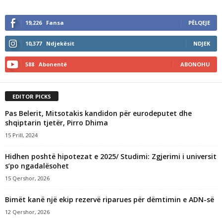
19,226
Fansa
PËLQEJE
10,377
Ndjekësit
NDJEK
588
Abonentë
ABONOHU
EDITOR PICKS
Pas Belerit, Mitsotakis kandidon për eurodeputet dhe
shqiptarin tjetër, Pirro Dhima
15 Prill, 2024
Hidhen poshtë hipotezat e 2025/ Studimi: Zgjerimi i universit
s’po ngadalësohet
15 Qershor, 2026
Bimët kanë një ekip rezervë riparues për dëmtimin e ADN-së
12 Qershor, 2026