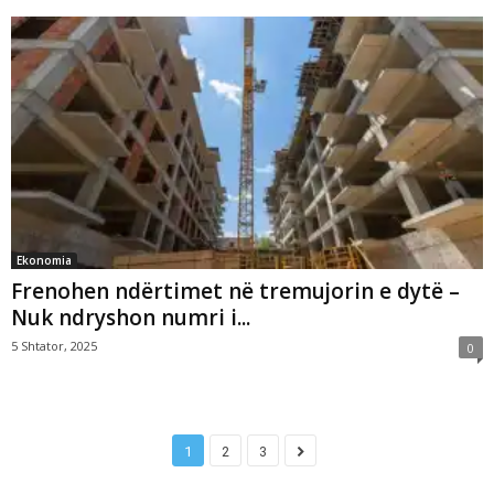
Ekonomia
Frenohen ndërtimet në tremujorin e dytë –
Nuk ndryshon numri i...
5 Shtator, 2025
0
1
2
3