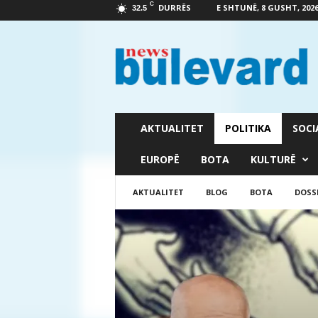
C
DURRËS
E SHTUNË, 8 GUSHT, 202
32.5
G
a
z
e
t
a
B
AKTUALITET
POLITIKA
SOCI
u
l
EUROPË
BOTA
KULTURË
e
v
AKTUALITET
BLOG
BOTA
DOSS
a
r
d