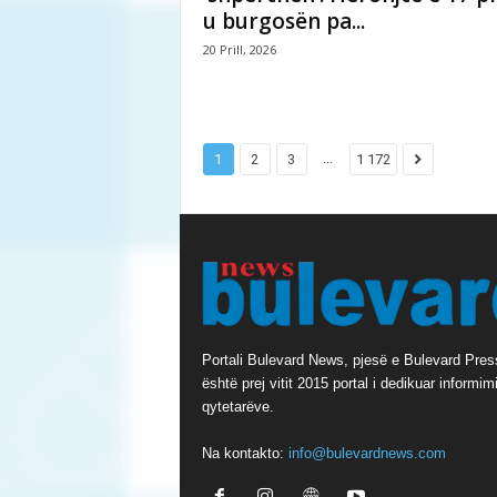
u burgosën pa...
20 Prill, 2026
...
1
2
3
1 172
Portali Bulevard News, pjesë e Bulevard Pres
është prej vitit 2015 portal i dedikuar informimi
qytetarëve.
Na kontakto:
info@bulevardnews.com