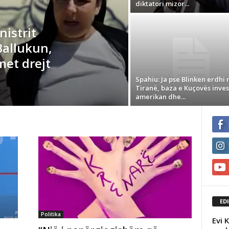
diktatori mizor...
nistrit
Ballukun,
met drejt
Spahiu: Ja pse Blinken erdhi 
Tiranë, baza e Kuçovës inve
amerikan dhe...
ED
Politika
Evi 