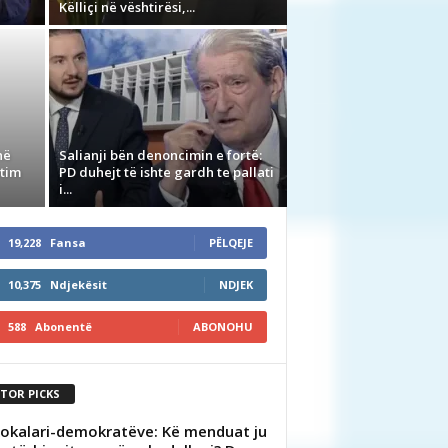
Këlliçi në vështirësi,...
në
Salianji bën denoncimin e fortë:
stim
PD duhejt të ishte gardh te pallati
i...
19,228
Fansa
PËLQEJE
10,375
Ndjekësit
NDJEK
588
Abonentë
ABONOHU
ITOR PICKS
Kokalari-demokratëve: Kë menduat ju