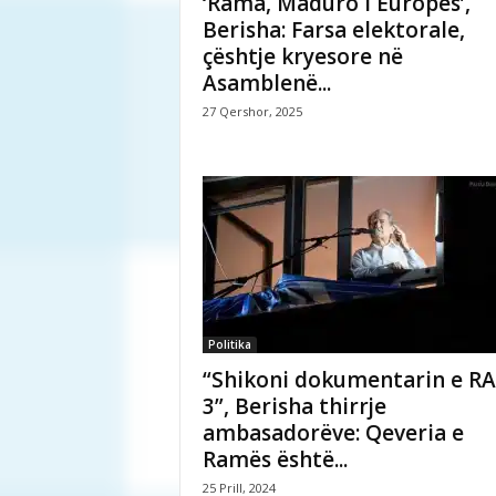
‘Rama, Maduro i Europës’,
Berisha: Farsa elektorale,
çështje kryesore në
Asamblenë...
27 Qershor, 2025
Politika
“Shikoni dokumentarin e RA
3”, Berisha thirrje
ambasadorëve: Qeveria e
Ramës është...
25 Prill, 2024