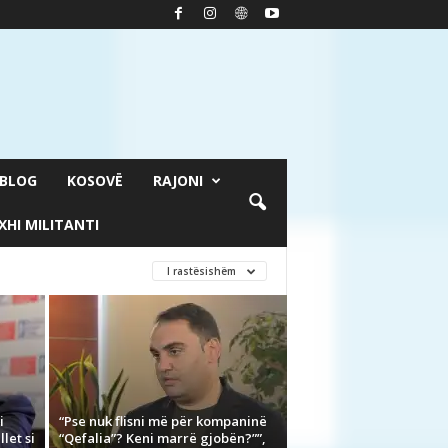
BLOG
KOSOVË
RAJONI
XHI MILITANTI
I rastësishëm
i
“Pse nuk flisni më për kompaninë
let si
“Qefalia”? Keni marrë gjobën?””,