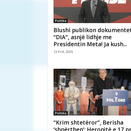
Politika
Blushi publikon dokumentet
“DIA”, asnjë lidhje me
Presidentin Meta! Ja kush...
13 Prill, 2026
Politika
“Krim shtetëror”, Berisha
‘shpërthen’: Heronjtë e 17 pri