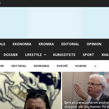
6
ALE
EKONOMIA
KRONIKA
EDITORIAL
OPINION
DOSSIER
LIFESTYLE
KURIOZITETE
SPORT
XHA
IER
EDITORIAL
EKONOMIA
EUROPË
HUMOR
0
Ҫfarë po paralajmëron avokat
shqiptar për Edi Ramën: Po sil