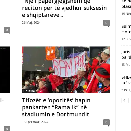
“Një i papërgjegjshëm që
se d
plas
reciton për të vjedhur suksesin
e shqiptarëve...
15 Nën
26 Maj, 2024
0
Sulm
0
Hout
12 Jan
Juri
pa ‘
13 Mar
SHBA
luft
2 Prill
Politika
I-
Tifozët e ‘opozitës’ hapin
pankartën “Rama ik” në
stadiumin e Dortmundit
15 Qershor, 2024
0
0