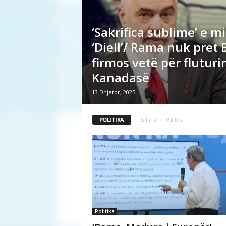
‘Sakrifica sublime’ e mi
‘Diell’/ Rama nuk pret 
firmos vetë për fluturi
Kanadasë
13 Dhjetor, 2025
POLITIKA
Ballina
Politika
Politika