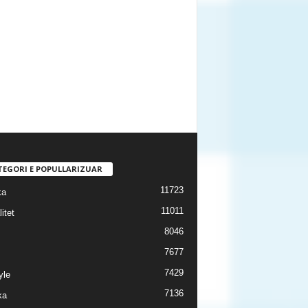
TEGORI E POPULLARIZUAR
11723
ka
11011
itet
8046
7677
7429
yle
7136
ka