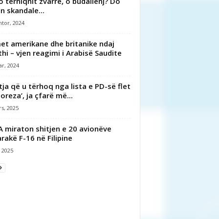
o tërhiqnit zvarrë, o budallenj? Do
in skandale...
tor, 2024
et amerikane dhe britanike ndaj
hi – vjen reagimi i Arabisë Saudite
ar, 2024
stja që u tërhoq nga lista e PD-së flet
doreza’, ja çfarë më...
s, 2025
 miraton shitjen e 20 avionëve
arakë F-16 në Filipine
, 2025