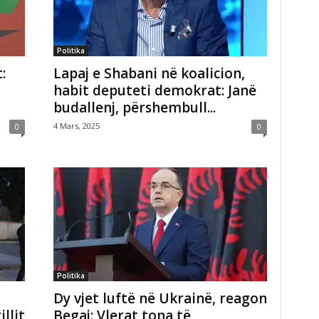
Politika
:
Lapaj e Shabani në koalicion,
habit deputeti demokrat: Janë
budallenj, përshembull...
4 Mars, 2025
0
0
Politika
Dy vjet luftë në Ukrainë, reagon
llit
Begaj: Vlerat tona të