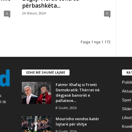
përbashkëta...
24 Shkurt, 2024
0
0
Faqja 1 nga 1 172
EDHE MË SHUMË LAJME
KA
Politi
Fatmir Xhafaj si Fronti
Demokratik: Thërret në
Aktual
dëgjesë banorët e
s
pallateve...
Sport
t të
8 Gusht, 2026
Slider
Lifest
Mourinho vendos katër
lojtarë për shitje
Kroni
8 Gusht, 2026