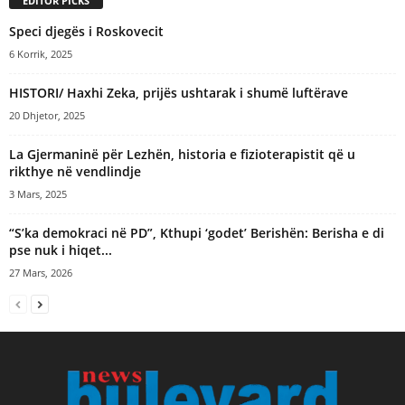
EDITOR PICKS
v
e
Speci djegës i Roskovecit
:
6 Korrik, 2025
​HISTORI/ Haxhi Zeka, prijës ushtarak i shumë luftërave
20 Dhjetor, 2025
La Gjermaninë për Lezhën, historia e fizioterapistit që u
rikthye në vendlindje
3 Mars, 2025
“S’ka demokraci në PD”, Kthupi ‘godet’ Berishën: Berisha e di
pse nuk i hiqet...
27 Mars, 2026