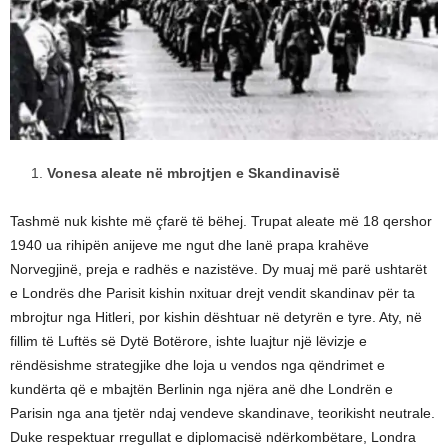
Vonesa aleate në mbrojtjen e Skandinavisë
Tashmë nuk kishte më çfarë të bëhej. Trupat aleate më 18 qershor
1940 ua rihipën anijeve me ngut dhe lanë prapa krahëve
Norvegjinë, preja e radhës e nazistëve. Dy muaj më parë ushtarët
e Londrës dhe Parisit kishin nxituar drejt vendit skandinav për ta
mbrojtur nga Hitleri, por kishin dështuar në detyrën e tyre. Aty, në
fillim të Luftës së Dytë Botërore, ishte luajtur një lëvizje e
rëndësishme strategjike dhe loja u vendos nga qëndrimet e
kundërta që e mbajtën Berlinin nga njëra anë dhe Londrën e
Parisin nga ana tjetër ndaj vendeve skandinave, teorikisht neutrale.
Duke respektuar rregullat e diplomacisë ndërkombëtare, Londra