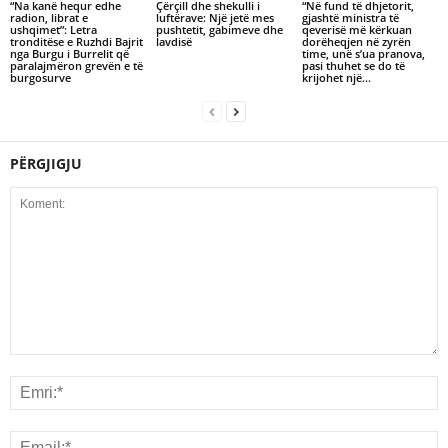
“Na kanë hequr edhe
Çërçill dhe shekulli i
“Në fund të dhjetorit,
radion, librat e
luftërave: Një jetë mes
gjashtë ministra të
ushqimet”: Letra
pushtetit, gabimeve dhe
qeverisë më kërkuan
tronditëse e Ruzhdi Bajrit
lavdisë
dorëheqjen në zyrën
nga Burgu i Burrelit që
time, unë s’ua pranova,
paralajmëron grevën e të
pasi thuhet se do të
burgosurve
krijohet një...
PËRGJIGJU