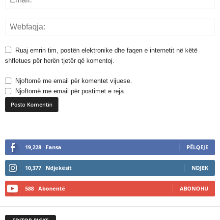
Ruaj emrin tim, postën elektronike dhe faqen e internetit në këtë
shfletues për herën tjetër që komentoj.
Njoftomë me email për komentet vijuese.
Njoftomë me email për postimet e reja.
A
l
19,228
Fansa
PËLQEJE
t
e
10,377
Ndjekësit
NDJEK
r
n
588
Abonentë
ABONOHU
a
t
i