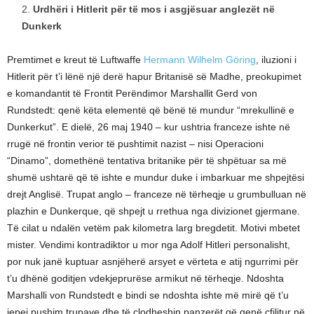
Urdhëri i Hitlerit për të mos i asgjësuar anglezët në
Dunkerk
Premtimet e kreut të Luftwaffe
Hermann Wilhelm Göring
, iluzioni i
Hitlerit për t’i lënë një derë hapur Britanisë së Madhe, preokupimet
e komandantit të Frontit Perëndimor Marshallit Gerd von
Rundstedt: qenë këta elementë që bënë të mundur “mrekullinë e
Dunkerkut”. E dielë, 26 maj 1940 – kur ushtria franceze ishte në
rrugë në frontin verior të pushtimit nazist – nisi Operacioni
“Dinamo”, domethënë tentativa britanike për të shpëtuar sa më
shumë ushtarë që të ishte e mundur duke i imbarkuar me shpejtësi
drejt Anglisë. Trupat anglo – franceze në tërheqje u grumbulluan në
plazhin e Dunkerque, që shpejt u rrethua nga divizionet gjermane.
Të cilat u ndalën vetëm pak kilometra larg bregdetit. Motivi mbetet
mister. Vendimi kontradiktor u mor nga Adolf Hitleri personalisht,
por nuk janë kuptuar asnjëherë arsyet e vërteta e atij ngurrimi për
t’u dhënë goditjen vdekjeprurëse armikut në tërheqje. Ndoshta
Marshalli von Rundstedt e bindi se ndoshta ishte më mirë që t’u
jepej pushim trupave dhe të çlodheshin panzerët që qenë cfilitur në