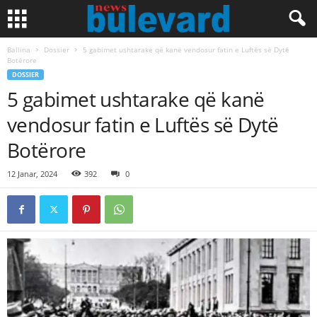
Ballina
Dossier
5 gabimet ushtarake që kanë vendosur fatin e Luftës së Dytë
Botërore
DOSSIER
5 gabimet ushtarake që kanë
vendosur fatin e Luftës së Dytë
Botërore
12 Janar, 2024
392
0