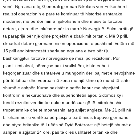
vonë. Nga ana e tij, Gjenerali gjerman Nikolaus von Folkenhorst
realizoi operacionin e parë të kominuar të historisë ushtarake
moderne, me përdorimin e njëkohshëm dhe masiv të forcabe
detare, ajrore dhe tokësore për ta marrë Norvegjinë. Sulmi arriti që
ta paraprijë për një qime projektin e zbarkimit britanik. Më 9 prill,
skuadrat detare gjermane nisën operacionet e pushtimit. Vetëm më
15 prill anglofrancezët zbarkuan nga ana e tyre për t’ju
bashkangjitur forcave norvegjeze që mezi po rezistonin. Por
planifikimi aleat, përveçse pak i vrullshëm, ishte edhe i
keqorganizuar dhe ushtarëve u mungonin deri pajimet e nevojshme
për të luftuar dhe vepruar në zona me një klimë që mund të ishte
shumë e ashpër. Kurse nazistët e patën kapur me shpejtësi
kontrollin e hekurudhave dhe superioritetin ajror. Sidomos ky i
fundit rezultoi vendimtar duke mundësuar që të mitraloheshin
trupat armike dhe të mbaheshin larg anijet angleze. Më 21 prill në
Lillehammer u verifikua përplasja e parë midis trupave gjermane
dhe atyre britanike të Luftës së Dytë Botërore: një betejë shumë e
ashpër, e zgjatur 24 orë, pas të cilës ushtarët britanikë dhe