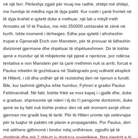
në një ferr. Përleshja zgjati për muaj me radhë, shtëpi më shtëpi,
me humbje të mëdha nga të dyja palët. Kur rusët i çanë frontet në
të dyja krahët e qytetit duke e rrethuar, një lak u mbyll rreth
Armatës së VI të Paulus, me mbi 250000 ushtarakë të zënë në
kurth. Ishte momenti i tërheqjes. Edhe pse qytetit i afroheshin
trupat e Gjeneralit Erich von Manstein, për të provuar të lidheshin
divizionet gjermane dhe shpëtuar të shpëtueshmen. Do të kishte
qenë e mundur që të mbijetonte një pjesë e njerëzve, por ndërsa
tentativa e von Manstein për ta çarë rrethimin nuk ia arriti, forcat e
Paulus mbetën të gozhduara në Stalingrado prej vullnetit eksplicit
të Hitlerit, i cili dha urdhër që të rezistohej deri në njeriun e fundit.
Bile, kur tashmë gjithçka ishte humbur, Fyhreri e gradoi Paulus
Feldmarshall. Në fakt, kishte frikë se mos kapej i i gjallë dhe, duke
e graduar, shpresonte që nderi i tij do t’i pengonte dorëzimin, duke
qenë se ky fakt nuk kishte prekur deri në atë moment asnjë oficer
gjerman me gradë kaq të lartë. Për të Hitleri uronte një vetëvrajse
për ta luajtur të paktën në planin e propagandës. Por Paulus, deri
më atëhere gjithmonë i bindur ndaj urdhërave, zgjodhi që të
shpëtojë dhe më 2 shkurt ju dorëzua sovjetikëve. Nga njerëzit e tij,