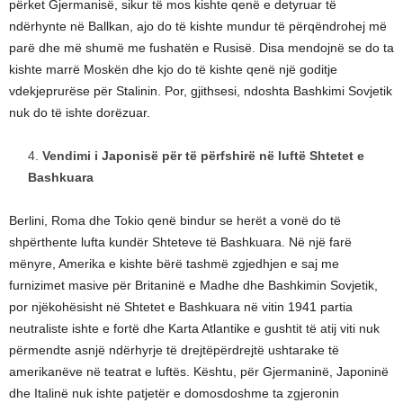
përket Gjermanisë, sikur të mos kishte qenë e detyruar të
ndërhynte në Ballkan, ajo do të kishte mundur të përqëndrohej më
parë dhe më shumë me fushatën e Rusisë. Disa mendojnë se do ta
kishte marrë Moskën dhe kjo do të kishte qenë një goditje
vdekjeprurëse për Stalinin. Por, gjithsesi, ndoshta Bashkimi Sovjetik
nuk do të ishte dorëzuar.
Vendimi i Japonisë për të përfshirë në luftë Shtetet e
Bashkuara
Berlini, Roma dhe Tokio qenë bindur se herët a vonë do të
shpërthente lufta kundër Shteteve të Bashkuara. Në një farë
mënyre, Amerika e kishte bërë tashmë zgjedhjen e saj me
furnizimet masive për Britaninë e Madhe dhe Bashkimin Sovjetik,
por njëkohësisht në Shtetet e Bashkuara në vitin 1941 partia
neutraliste ishte e fortë dhe Karta Atlantike e gushtit të atij viti nuk
përmendte asnjë ndërhyrje të drejtëpërdrejtë ushtarake të
amerikanëve në teatrat e luftës. Kështu, për Gjermaninë, Japoninë
dhe Italinë nuk ishte patjetër e domosdoshme ta zgjeronin