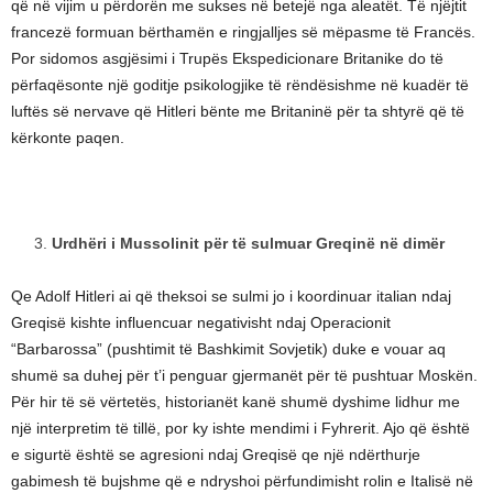
që në vijim u përdorën me sukses në betejë nga aleatët. Të njëjtit
francezë formuan bërthamën e ringjalljes së mëpasme të Francës.
Por sidomos asgjësimi i Trupës Ekspedicionare Britanike do të
përfaqësonte një goditje psikologjike të rëndësishme në kuadër të
luftës së nervave që Hitleri bënte me Britaninë për ta shtyrë që të
kërkonte paqen.
Urdhëri i Mussolinit për të sulmuar Greqinë në dimër
Qe Adolf Hitleri ai që theksoi se sulmi jo i koordinuar italian ndaj
Greqisë kishte influencuar negativisht ndaj Operacionit
“Barbarossa” (pushtimit të Bashkimit Sovjetik) duke e vouar aq
shumë sa duhej për t’i penguar gjermanët për të pushtuar Moskën.
Për hir të së vërtetës, historianët kanë shumë dyshime lidhur me
një interpretim të tillë, por ky ishte mendimi i Fyhrerit. Ajo që është
e sigurtë është se agresioni ndaj Greqisë qe një ndërthurje
gabimesh të bujshme që e ndryshoi përfundimisht rolin e Italisë në