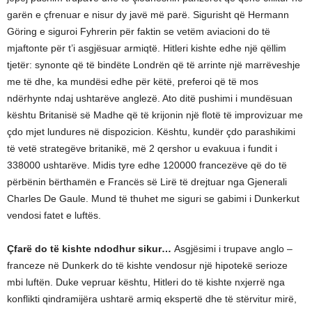
garën e çfrenuar e nisur dy javë më parë. Sigurisht që Hermann
Göring e siguroi Fyhrerin për faktin se vetëm aviacioni do të
mjaftonte për t’i asgjësuar armiqtë. Hitleri kishte edhe një qëllim
tjetër: synonte që të bindëte Londrën që të arrinte një marrëveshje
me të dhe, ka mundësi edhe për këtë, preferoi që të mos
ndërhynte ndaj ushtarëve anglezë. Ato ditë pushimi i mundësuan
kështu Britanisë së Madhe që të krijonin një flotë të improvizuar me
çdo mjet lundures në dispozicion. Kështu, kundër çdo parashikimi
të vetë strategëve britanikë, më 2 qershor u evakuua i fundit i
338000 ushtarëve. Midis tyre edhe 120000 francezëve që do të
përbënin bërthamën e Francës së Lirë të drejtuar nga Gjenerali
Charles De Gaule. Mund të thuhet me siguri se gabimi i Dunkerkut
vendosi fatet e luftës.
Çfarë do të kishte ndodhur sikur…
Asgjësimi i trupave anglo –
franceze në Dunkerk do të kishte vendosur një hipotekë serioze
mbi luftën. Duke vepruar kështu, Hitleri do të kishte nxjerrë nga
konflikti qindramijëra ushtarë armiq ekspertë dhe të stërvitur mirë,