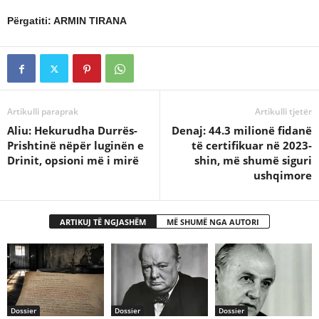
Përgatiti: ARMIN TIRANA
Artikulli paraprak
Artikulli tjetër
Aliu: Hekurudha Durrës-
Denaj: 44.3 milionë fidanë
Prishtinë nëpër luginën e
të certifikuar në 2023-
Drinit, opsioni më i mirë
shin, më shumë siguri
ushqimore
ARTIKUJ TË NGJASHËM
MË SHUMË NGA AUTORI
Dossier
Dossier
Dossier