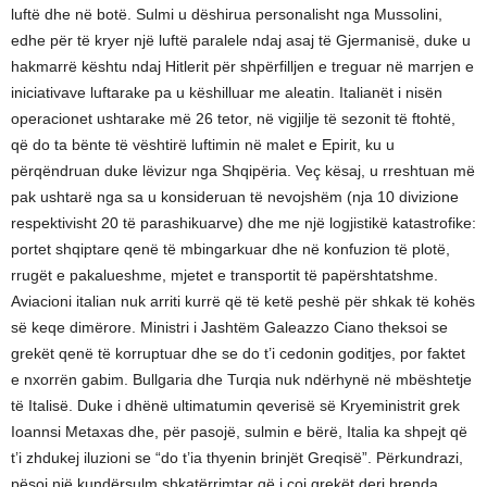
luftë dhe në botë. Sulmi u dëshirua personalisht nga Mussolini,
edhe për të kryer një luftë paralele ndaj asaj të Gjermanisë, duke u
hakmarrë kështu ndaj Hitlerit për shpërfilljen e treguar në marrjen e
iniciativave luftarake pa u këshilluar me aleatin. Italianët i nisën
operacionet ushtarake më 26 tetor, në vigjilje të sezonit të ftohtë,
që do ta bënte të vështirë luftimin në malet e Epirit, ku u
përqëndruan duke lëvizur nga Shqipëria. Veç kësaj, u rreshtuan më
pak ushtarë nga sa u konsideruan të nevojshëm (nja 10 divizione
respektivisht 20 të parashikuarve) dhe me një logjistikë katastrofike:
portet shqiptare qenë të mbingarkuar dhe në konfuzion të plotë,
rrugët e pakalueshme, mjetet e transportit të papërshtatshme.
Aviacioni italian nuk arriti kurrë që të ketë peshë për shkak të kohës
së keqe dimërore. Ministri i Jashtëm Galeazzo Ciano theksoi se
grekët qenë të korruptuar dhe se do t’i cedonin goditjes, por faktet
e nxorrën gabim. Bullgaria dhe Turqia nuk ndërhynë në mbështetje
të Italisë. Duke i dhënë ultimatumin qeverisë së Kryeministrit grek
Ioannsi Metaxas dhe, për pasojë, sulmin e bërë, Italia ka shpejt që
t’i zhdukej iluzioni se “do t’ia thyenin brinjët Greqisë”. Përkundrazi,
pësoi një kundërsulm shkatërrimtar që i çoi grekët deri brenda