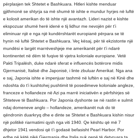
përplasjen tek Shtetet e Bashkuara. Hitleri kishte menduar
gjithmonë se shtyrja sa më shumë të ishte e mundur hyrjes në luftë
e kolosit amerikan do të ishte një avantazh. Lideri nazist e kishte
ekspozuar shumë herë idenë e tij lidhur me nevojën për t’i
eliminuar një e nga një kundërshtarët europianë përpara se të
hynin në luftë Shtetet e Bashkuara. Veç kësaj, për të ekzistonte një
mundësi e largët marrëveshjeje me amerikanët për t’i ndarë
kontinentet në dëm të fuqive të vjetra koloniale europiane. Vetë
Pakti Tripalësh, duke ndarë sferat e influencës botërore midis
Gjermanisë, Italisë dhe Japonisë, i linte zbuluar Amerikat. Nga ana
e saj, Japonia ishte e impenjuar tashmë në luftën e saj në Kinë dhe
ndoshta do t’i kushtohej pushtimit të posedimeve koloniale angleze,
franceze e hollandeze në Azi pa marrë iniciativën e përfshirjes së
Shteteve të Bashkuara. Por Japonia dyshonte se në rastin e sulmit
ndaj domeneve anglo – hollandeze, amerikanët nuk do të
qëndronin duarkryq dhe e dinte se Shtetet e Bashkuara kishin nisur
një politikë riarmatimi qysh nga viti 1940. Qe kështu që më 7
dhjetor 1941 vendosi që t’i godasë befasisht Pearl Harbor. Por
edhe në këtë pikë Gjermania dhe Italia nuk qenë të detyruara ta