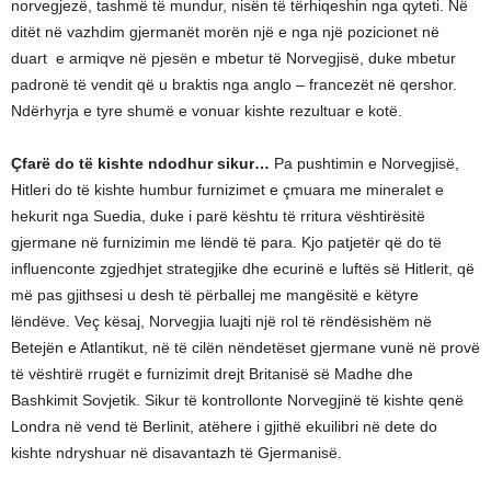
norvegjezë, tashmë të mundur, nisën të tërhiqeshin nga qyteti. Në
ditët në vazhdim gjermanët morën një e nga një pozicionet në
duart e armiqve në pjesën e mbetur të Norvegjisë, duke mbetur
padronë të vendit që u braktis nga anglo – francezët në qershor.
Ndërhyrja e tyre shumë e vonuar kishte rezultuar e kotë.
Çfarë do të kishte ndodhur sikur…
Pa pushtimin e Norvegjisë,
Hitleri do të kishte humbur furnizimet e çmuara me mineralet e
hekurit nga Suedia, duke i parë kështu të rritura vështirësitë
gjermane në furnizimin me lëndë të para. Kjo patjetër që do të
influenconte zgjedhjet strategjike dhe ecurinë e luftës së Hitlerit, që
më pas gjithsesi u desh të përballej me mangësitë e këtyre
lëndëve. Veç kësaj, Norvegjia luajti një rol të rëndësishëm në
Betejën e Atlantikut, në të cilën nëndetëset gjermane vunë në provë
të vështirë rrugët e furnizimit drejt Britanisë së Madhe dhe
Bashkimit Sovjetik. Sikur të kontrollonte Norvegjinë të kishte qenë
Londra në vend të Berlinit, atëhere i gjithë ekuilibri në dete do
kishte ndryshuar në disavantazh të Gjermanisë.