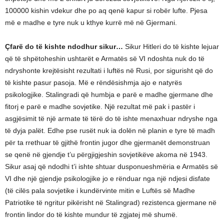
100000 kishin vdekur dhe po aq qenë kapur si robër lufte. Pjesa
më e madhe e tyre nuk u kthye kurrë më në Gjermani.
Çfarë do të kishte ndodhur sikur…
Sikur Hitleri do të kishte lejuar
që të shpëtoheshin ushtarët e Armatës së VI ndoshta nuk do të
ndryshonte krejtësisht rezultati i luftës në Rusi, por sigurisht që do
të kishte pasur pasoja. Më e rëndësishmja ajo e natyrës
psikologjike. Stalingradi që humbja e parë e madhe gjermane dhe
fitorj e parë e madhe sovjetike. Një rezultat më pak i pastër i
asgjësimit të një armate të tërë do të ishte menaxhuar ndryshe nga
të dyja palët. Edhe pse rusët nuk ia dolën në planin e tyre të madh
për ta rrethuar të gjithë frontin jugor dhe gjermanët demonstruan
se qenë në gjendje t’u përgjigjeshin sovjetikëve akoma në 1943.
Sikur asaj që ndodhi t’i ishte shtuar dusponueshmëria e Armatës së
VI dhe një gjendje psikologjike jo e rënduar nga një ndjesi disfate
(të cilës pala sovjetike i kundërvinte mitin e Luftës së Madhe
Patriotike të ngritur pikërisht në Stalingrad) rezistenca gjermane në
frontin lindor do të kishte mundur të zgjatej më shumë.