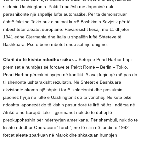
sfidonin Uashingtonin: Pakti Tripalësh me Japoninë nuk
parashikonte një shpallje lufte automatike. Për ta demonstruar
është fakti se Tokio nuk e sulmoi kurrë Bashkimin Sovjetik për të
mbështetur aleatët europianë. Pavarësisht kësaj, më 11 dhjetor
1941 edhe Gjermania dhe Italia u shpallën luftë Shteteve të
Bashkuara. Pse e bënë mbetet ende sot një enigmë.
Çfarë do të kishte ndodhur sikur…
Beteja e Pearl Harbor hapi
premisat e humbjes së forcave të Paktit Romë – Berlin – Tokio.
Pearl Harbor përcaktoi hyrjen në konflikt të asaj fuqie që më pas do
t’i shënonte ushtarakisht rezultatin. Në Shtetet e Bashkuara
ekzistonte akoma një shpirt i fortë izolacionist dhe pas ulmin
japonez hyrja në luftë e Uashingtonit do të vonohej. Në këtë pikë
ndoshta japonezët do të kishin pasur dorë të lirë në Azi, ndërsa në
Afrikë e në Europë italo – gjermanët nuk do të duhej të
preokupoheshin për ndërhyrjen amerikane. Për shembull, nuk do të
kishte ndodhur Operacioni “Torch”, me të cilin në fundin e 1942
forcat aleate zbarkuan në Marok dhe shkaktuan humbjen