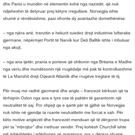
dhe Parisi u mundën në elementin kohë nga nazistët, që nuk
ndjeheshin të detyruar prej këtyre rregullave. Norvegjia ishte
shumë e rëndësishme, pasi ofronte dy avantazhe domethënëse:
– nga njëra anë, tranzitin e hekurit suedez drejt industrive luftarake
gjermane, nëpërmjet Portit të Narvik kur Deti Balltik ishte i mbuluar
nga akujt,
– nga ana tjetër, prania e porteve që shikonin nga Britania e Madhe
nga veriu dhe mundësonin një rrugëdalje më pak të kontrollueshme
të La Manshit drejt Oqeanit Atlantik dhe rrugëve tregtare të tij.
Për muaj me radhë gjermanë dhe anglo – francezë kërkuan që ta
tërhiqnin Oslon nga ana e tyre ose të paktën të garantonin një
neutralitet të saj. Por shpejt qe e qartë për të gjithë se Norvegjia
nuk ishte në gjendje ta ruante neutralitetin me forcat e sah. Për
këto motive anglezët dhe francezët menduan që të dërgonin trupa
për ta “mbrojtur” dhe rrethuar vendin. Prej kohësh Churchill ishte
një mbështetës i ndërhyrjes së armatosur, por u dëgjua shumë