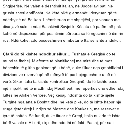
Shqipërisë. Në valën e dështimit italian, në Jugosllavi pati një
grusht shteti antiBosht. Në këtë pikë gjermanët i detyruan që të
ndërhyjnë në Ballkan. I nënshtruan me shpejtësi, por vonuan me
disa javë sulmin ndaj Bashkimit Sovjetik. Kështu që patën më pak
kohë në dispozicion për pushtimin përpara se të ngecnin në dimrin
rus. Ndërkohë, çdo besueshmëri e mbetur e Italisë ishte zhdukur.
Çfarë do të kishte ndodhur sikur…
Fushata e Greqisë do të
mund të fitohej. Mjaftonte të planifikohej më mirë dhe të mos
bëheshin të gjitha gabimet që u bënë, duke filluar nga çmobilizimi i
divizioneve rezervë që në mënyrë të pashpjegueshme u bë në
verë. Sikur Italia ta kishte kontrolluar Greqinë, do të kishte pasur
një impakt më të madh ndaj Mesdheut, me reperkusione edhe ndaj
luftës në Afrikën Veriore. Veç kësaj, ndoshta do ta kishte sjellë
Turqinë nga ana e Boshtit dhe, në këtë pikë, do të ishte hapur një
rrugë tjetër drejt Lindjes së Mesme dhe Kaukazin, me rezervat e
tyre të naftës. Së fundi, duke fituar në Greqi, Italia nuk do të ishte
bërë vasale e Hitlerit, siç edhe ndodhi në fakt. Pastaj, për sa i