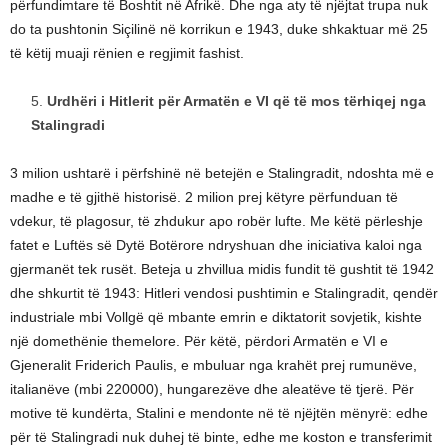
përfundimtare të Boshtit në Afrikë. Dhe nga aty të njëjtat trupa nuk
do ta pushtonin Siçilinë në korrikun e 1943, duke shkaktuar më 25
të këtij muaji rënien e regjimit fashist.
Urdhëri i Hitlerit për Armatën e VI që të mos tërhiqej nga
Stalingradi
3 milion ushtarë i përfshinë në betejën e Stalingradit, ndoshta më e
madhe e të gjithë historisë. 2 milion prej këtyre përfunduan të
vdekur, të plagosur, të zhdukur apo robër lufte. Me këtë përleshje
fatet e Luftës së Dytë Botërore ndryshuan dhe iniciativa kaloi nga
gjermanët tek rusët. Beteja u zhvillua midis fundit të gushtit të 1942
dhe shkurtit të 1943: Hitleri vendosi pushtimin e Stalingradit, qendër
industriale mbi Vollgë që mbante emrin e diktatorit sovjetik, kishte
një domethënie themelore. Për këtë, përdori Armatën e VI e
Gjeneralit Friderich Paulis, e mbuluar nga krahët prej rumunëve,
italianëve (mbi 220000), hungarezëve dhe aleatëve të tjerë. Për
motive të kundërta, Stalini e mendonte në të njëjtën mënyrë: edhe
për të Stalingradi nuk duhej të binte, edhe me koston e transferimit