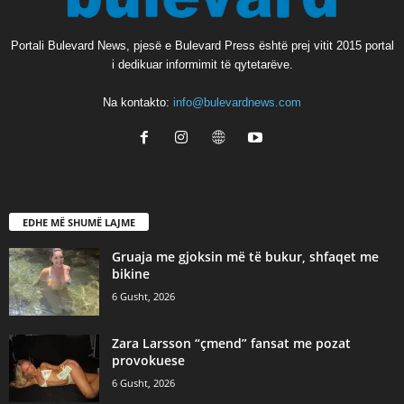
Portali Bulevard News, pjesë e Bulevard Press është prej vitit 2015 portal
i dedikuar informimit të qytetarëve.
Na kontakto:
info@bulevardnews.com
EDHE MË SHUMË LAJME
Gruaja me gjoksin më të bukur, shfaqet me
bikine
6 Gusht, 2026
Zara Larsson “çmend” fansat me pozat
provokuese
6 Gusht, 2026