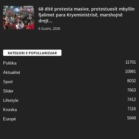
68 ditë protesta masive, protestuesit mbyllin
fjalimet para Kryeministrisë, marshojnë
drejt...
6 Gusht, 2026
KATEGORI E POPULLARIZUAR
11701
Politika
10981
Aktualitet
8032
Sport
7663
Slider
7412
Lifestyle
7116
Kronika
5949
Europë