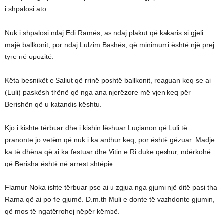
i shpalosi ato.
Nuk i shpalosi ndaj Edi Ramës, as ndaj plakut që kakaris si gjeli
majë ballkonit, por ndaj Lulzim Bashës, që minimumi është një prej
tyre në opozitë.
Këta besnikët e Saliut që rrinë poshtë ballkonit, reaguan keq se ai
(Luli) paskësh thënë që nga ana njerëzore më vjen keq për
Berishën që u katandis kështu.
Kjo i kishte tërbuar dhe i kishin lëshuar Luçianon që Luli të
pranonte jo vetëm që nuk i ka ardhur keq, por është gëzuar. Madje
ka të dhëna që ai ka festuar dhe Vitin e Ri duke qeshur, ndërkohë
që Berisha është në arrest shtëpie.
Flamur Noka ishte tërbuar pse ai u zgjua nga gjumi një ditë pasi tha
Rama që ai po fle gjumë. D.m.th Muli e donte të vazhdonte gjumin,
që mos të ngatërrohej nëpër këmbë.