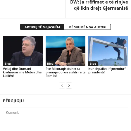
DW: Ja rrëfimet e të rinjve
që ikin drejt Gjermanisë
ARTIKUJ TË NGJASHËM
MË SHUMË NGA AUTORI
Blog
Blog
Blog
Veliaj dhe Dumani
Pse Micotaqis duhet ta
Kur shpallet i “çmendur”
krahasuar me Metën dhe
pranojë dorën e shtrirë të
presidenti!
Llallën!
Ramës!
PËRGJIGJU