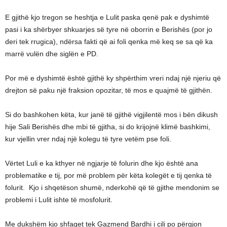
E gjithë kjo tregon se heshtja e Lulit paska qenë pak e dyshimtë
pasi i ka shërbyer shkuarjes së tyre në oborrin e Berishës (por jo
deri tek rrugica), ndërsa fakti që ai foli qenka më keq se sa që ka
marrë vulën dhe siglën e PD.
Por më e dyshimtë është gjithë ky shpërthim vreri ndaj një njeriu që
drejton së paku një fraksion opozitar, të mos e quajmë të gjithën.
Si do bashkohen këta, kur janë të gjithë vigjilentë mos i bën dikush
hije Sali Berishës dhe mbi të gjitha, si do krijojnë klimë bashkimi,
kur vjellin vrer ndaj një kolegu të tyre vetëm pse foli.
Vërtet Luli e ka kthyer në ngjarje të folurin dhe kjo është ana
problematike e tij, por më problem për këta kolegët e tij qenka të
folurit. Kjo i shqetëson shumë, nderkohë që të gjithe mendonim se
problemi i Lulit ishte të mosfolurit.
Me dukshëm kjo shfaqet tek Gazmend Bardhi i cili po përgjon