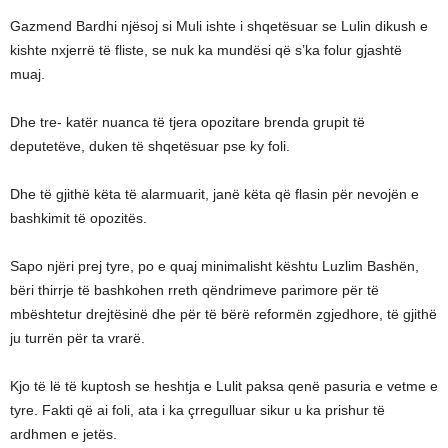
Gazmend Bardhi njësoj si Muli ishte i shqetësuar se Lulin dikush e
kishte nxjerrë të fliste, se nuk ka mundësi që s’ka folur gjashtë
muaj.
Dhe tre- katër nuanca të tjera opozitare brenda grupit të
deputetëve, duken të shqetësuar pse ky foli.
Dhe të gjithë këta të alarmuarit, janë këta që flasin për nevojën e
bashkimit të opozitës.
Sapo njëri prej tyre, po e quaj minimalisht kështu Luzlim Bashën,
bëri thirrje të bashkohen rreth qëndrimeve parimore për të
mbështetur drejtësinë dhe për të bërë reformën zgjedhore, të gjithë
ju turrën për ta vrarë.
Kjo të lë të kuptosh se heshtja e Lulit paksa qenë pasuria e vetme e
tyre. Fakti që ai foli, ata i ka çrregulluar sikur u ka prishur të
ardhmen e jetës.