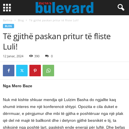
Ballina
Blog
Të gjithë paskan pritur të fliste Luli!
BLOG
Të gjithë paskan pritur të fliste
Luli!
12 Janar, 2024
390
0
Nga Mero Baze
Nuk më kishte shkuar mendja që Lulzim Basha do ngjallte kaq
shumë interes me një konferencë shtypi. Opozita e cila duket e
dërrmuar, e përgjumur dhe mbi të gjitha e poshtëruar nga një plak
që del në majë të ballkonit dhe i detyron gjithë besnikët e tij, ta
shikojnë nga poshtë lart, paskësh ende energji për luftë. Dhe befas