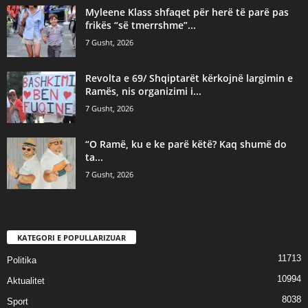
Myleene Klass shfaqet për herë të parë pas
frikës “së tmerrshme”...
7 Gusht, 2026
Revolta e 69/ Shqiptarët kërkojnë largimin e
Ramës, nis organizimi i...
7 Gusht, 2026
“O Ramë, ku e ke parë këtë? Kaq shumë do
ta...
7 Gusht, 2026
KATEGORI E POPULLARIZUAR
11713
Politika
10994
Aktualitet
8038
Sport