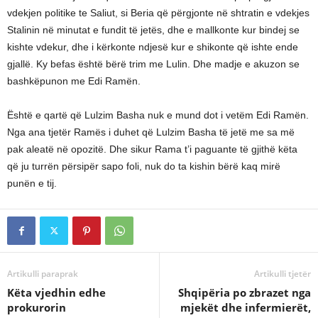
vdekjen politike te Saliut, si Beria që përgjonte në shtratin e vdekjes
Stalinin në minutat e fundit të jetës, dhe e mallkonte kur bindej se
kishte vdekur, dhe i kërkonte ndjesë kur e shikonte që ishte ende
gjallë. Ky befas është bërë trim me Lulin. Dhe madje e akuzon se
bashkëpunon me Edi Ramën.
Është e qartë që Lulzim Basha nuk e mund dot i vetëm Edi Ramën.
Nga ana tjetër Ramës i duhet që Lulzim Basha të jetë me sa më
pak aleatë në opozitë. Dhe sikur Rama t’i paguante të gjithë këta
që ju turrën përsipër sapo foli, nuk do ta kishin bërë kaq mirë
punën e tij.
Artikulli paraprak
Artikulli tjetër
Këta vjedhin edhe
Shqipëria po zbrazet nga
prokurorin
mjekët dhe infermierët,