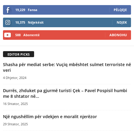
l
19,229
Fansa
PËLQEJE
t
e
10,375
Ndjekësit
NDJEK
r
n
588
Abonentë
ABONOHU
a
t
i
EDITOR PICKS
v
e
Shasha për mediat serbe: Vuçiq mbështet sulmet terroriste në
:
veri
4 Dhjetor, 2024
Durrës, zhduket pa gjurmë turisti Çek – Pavel Pospisil humbi
me 8 shtator në...
16 Shtator, 2025
Një ngushëllim për vdekjen e moralit njerëzor
29 Shtator, 2025