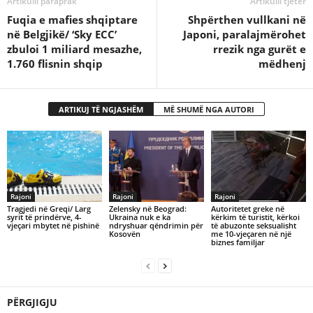
Artikulli paraprak
Artikulli tjetër
Fuqia e mafies shqiptare
​Shpërthen vullkani në
në Belgjikë/ ‘Sky ECC’
Japoni, paralajmërohet
zbuloi 1 miliard mesazhe,
rrezik nga gurët e
1.760 flisnin shqip
mëdhenj
ARTIKUJ TË NGJASHËM
MË SHUMË NGA AUTORI
Rajoni
Rajoni
Rajoni
Tragjedi në Greqi/ Larg
Zelensky në Beograd:
Autoritetet greke në
syrit të prindërve, 4-
Ukraina nuk e ka
kërkim të turistit, kërkoi
vjeçari mbytet në pishinë
ndryshuar qëndrimin për
të abuzonte seksualisht
Kosovën
me 10-vjeçaren në një
biznes familjar
PËRGJIGJU