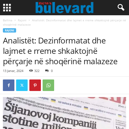
Ballina
Rajoni
Analistët: Dezinformatat dhe lajmet e rreme shkaktojnë përçarje në
shoqërinë malazeze
RAJONI
Analistët: Dezinformatat dhe
lajmet e rreme shkaktojnë
përçarje në shoqërinë malazeze
13 Janar, 2024
322
0