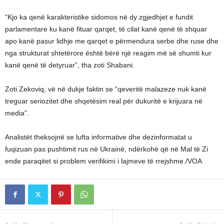
“Kjo ka qenë karakteristike sidomos në dy zgjedhjet e fundit
parlamentare ku kanë fituar qarqet, të cilat kanë qenë të shquar
apo kanë pasur lidhje me qarqet e përmendura serbe dhe ruse dhe
nga strukturat shtetërore është bërë një reagim më së shumti kur
kanë qenë të detyruar”, tha zoti Shabani.
Zoti Zekoviq, vë në dukje faktin se “qeveritë malazeze nuk kanë
treguar seriozitet dhe shqetësim real për dukuritë e krijuara në
media”.
Analistët theksojnë se lufta informative dhe dezinformatat u
fuqizuan pas pushtimit rus në Ukrainë, ndërkohë që në Mal të Zi
ende paraqitet si problem verifikimi i lajmeve të rrejshme./VOA