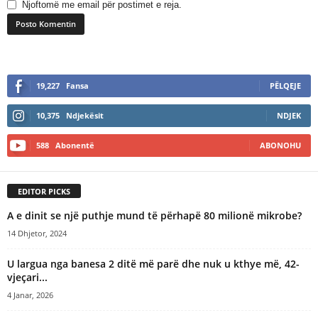
Njoftomë me email për postimet e reja.
A
l
19,227
Fansa
PËLQEJE
t
e
10,375
Ndjekësit
NDJEK
r
n
588
Abonentë
ABONOHU
a
t
i
EDITOR PICKS
v
e
A e dinit se një puthje mund të përhapë 80 milionë mikrobe?
:
14 Dhjetor, 2024
U largua nga banesa 2 ditë më parë dhe nuk u kthye më, 42-
vjeçari...
4 Janar, 2026