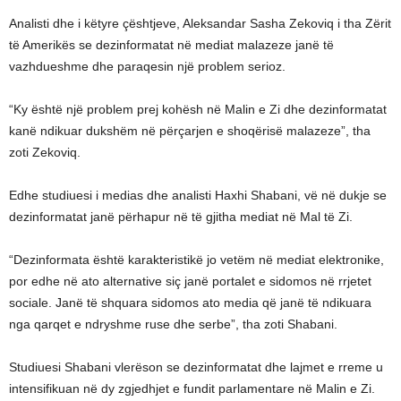
Analisti dhe i këtyre çështjeve, Aleksandar Sasha Zekoviq i tha Zërit
të Amerikës se dezinformatat në mediat malazeze janë të
vazhdueshme dhe paraqesin një problem serioz.
“Ky është një problem prej kohësh në Malin e Zi dhe dezinformatat
kanë ndikuar dukshëm në përçarjen e shoqërisë malazeze”, tha
zoti Zekoviq.
Edhe studiuesi i medias dhe analisti Haxhi Shabani, vë në dukje se
dezinformatat janë përhapur në të gjitha mediat në Mal të Zi.
“Dezinformata është karakteristikë jo vetëm në mediat elektronike,
por edhe në ato alternative siç janë portalet e sidomos në rrjetet
sociale. Janë të shquara sidomos ato media që janë të ndikuara
nga qarqet e ndryshme ruse dhe serbe”, tha zoti Shabani.
Studiuesi Shabani vlerëson se dezinformatat dhe lajmet e rreme u
intensifikuan në dy zgjedhjet e fundit parlamentare në Malin e Zi.