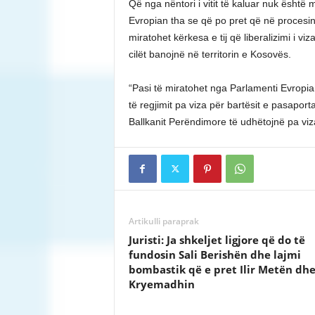
Që nga nëntori i vitit të kaluar nuk është
Evropian tha se që po pret që në procesin
miratohet kërkesa e tij që liberalizimi i vi
cilët banojnë në territorin e Kosovës.
“Pasi të miratohet nga Parlamenti Evropian
të regjimit pa viza për bartësit e pasapor
Ballkanit Perëndimore të udhëtojnë pa viz
Artikulli paraprak
Juristi: Ja shkeljet ligjore që do të
fundosin Sali Berishën dhe lajmi
bombastik që e pret Ilir Metën dh
Kryemadhin