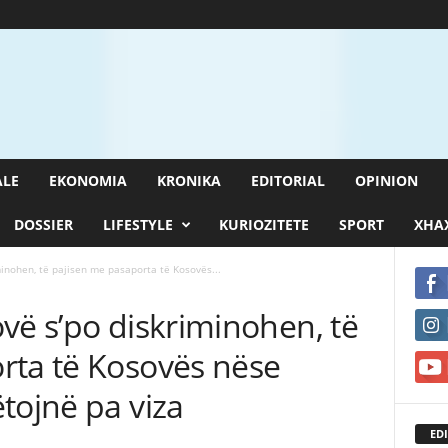
ALE
EKONOMIA
KRONIKA
EDITORIAL
OPINION
DOSSIER
LIFESTYLE
KURIOZITETE
SPORT
XHAX
minohen, të pajisen me pasaporta të Kosovës...
vë s’po diskriminohen, të
rta të Kosovës nëse
tojnë pa viza
EDI