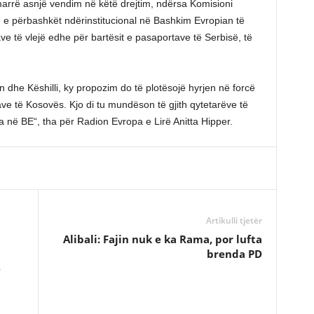
 marrë asnjë vendim në këtë drejtim, ndërsa Komisioni
 e përbashkët ndërinstitucional në Bashkim Evropian të
zave të vlejë edhe për bartësit e pasaportave të Serbisë, të
 dhe Këshilli, ky propozim do të plotësojë hyrjen në forcë
tave të Kosovës. Kjo di tu mundëson të gjith qytetarëve të
a në BE“, tha për Radion Evropa e Lirë Anitta Hipper.
Artikulli tjetër
Alibali: Fajin nuk e ka Rama, por lufta
brenda PD
e