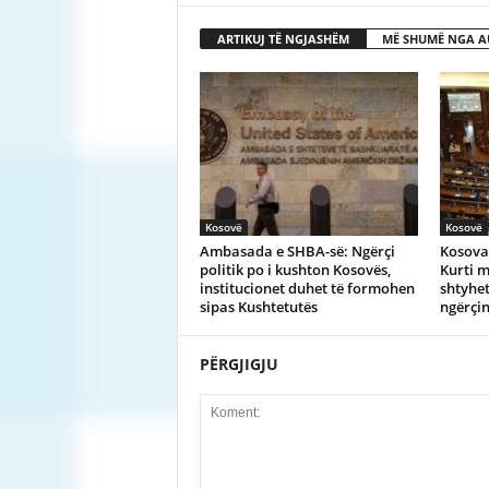
ARTIKUJ TË NGJASHËM
MË SHUMË NGA A
Kosovë
Kosovë
Ambasada e SHBA-së: Ngërçi
Kosova
politik po i kushton Kosovës,
Kurti m
institucionet duhet të formohen
shtyhet
sipas Kushtetutës
ngërçin
PËRGJIGJU