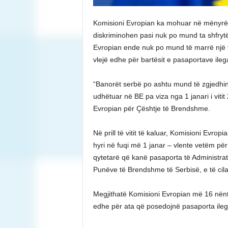
Komisioni Evropian ka mohuar në mënyrë 
diskriminohen pasi nuk po mund ta shfrytë
Evropian ende nuk po mund të marrë një v
vlejë edhe për bartësit e pasaportave ileg
“Banorët serbë po ashtu mund të zgjedhin 
udhëtuar në BE pa viza nga 1 janari i viti
Evropian për Çështje të Brendshme.
Në prill të vitit të kaluar, Komisioni Evropi
hyri në fuqi më 1 janar – vlente vetëm pë
qytetarë që kanë pasaporta të Administrat
Punëve të Brendshme të Serbisë, e të cila
Megjithatë Komisioni Evropian më 16 nëntor
edhe për ata që posedojnë pasaporta ileg