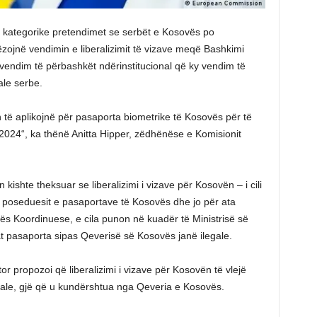
kategorike pretendimet se serbët e Kosovës po
zojnë vendimin e liberalizimit të vizave meqë Bashkimi
endim të përbashkët ndërinstitucional që ky vendim të
ale serbe.
të aplikojnë për pasaporta biometrike të Kosovës për të
t 2024“, ka thënë Anitta Hipper, zëdhënëse e Komisionit
an kishte theksuar se liberalizimi i vizave për Kosovën – i cili
r poseduesit e pasaportave të Kosovës dhe jo për ata
ës Koordinuese, e cila punon në kuadër të Ministrisë së
t pasaporta sipas Qeverisë së Kosovës janë ilegale.
 propozoi që liberalizimi i vizave për Kosovën të vlejë
ale, gjë që u kundërshtua nga Qeveria e Kosovës.