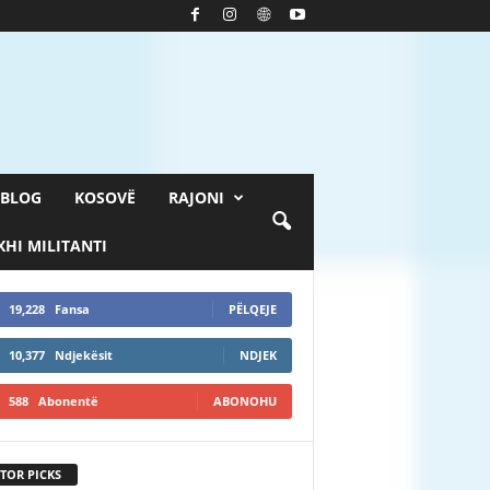
BLOG
KOSOVË
RAJONI
HI MILITANTI
19,228
Fansa
PËLQEJE
10,377
Ndjekësit
NDJEK
588
Abonentë
ABONOHU
TOR PICKS