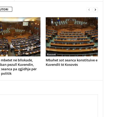
UTORI
Kosovë
 mbetet në bllokadë,
Mbahet sot seanca konstituive e
ban pezull Kuvendin,
Kuvendit të Kosovës
 seanca pa zgjidhje për
 politik