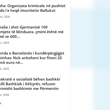
sha: Organizata kriminale në pushtet
do i’a heqë imunitetin Ballukut
rt, 2026
ralia i shet Gjermanisë 100
mjete të blinduara, çmimi është më
ë se 600...
s, 2024
enda e Barcelonës i kundërpërgjigjet
inhas: Nuk ankoheni kur fitoni 20
onë euro në...
ik, 2025
kratë e socialistë bëhen bashkë/
illi Bashkiak i Këlcyrës, refuzon
imisht bashkimin me Përmentin
t, 2026