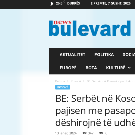
C
DURRËS
E PREMTE, 7 GUSHT, 2026
25.8
G
a
z
e
t
a
B
AKTUALITET
POLITIKA
SOCI
u
l
EUROPË
BOTA
KULTURË
e
v
Ballina
Kosovë
BE: Serbët në Kosovë s’po diskri
a
KOSOVË
r
BE: Serbët në Koso
d
pajisen me pasapo
dëshirojnë të udhë
13 Janar, 2024
347
0