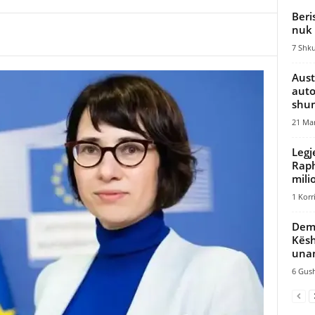
Beri
nuk 
7 Shku
Aust
auto
shum
21 Mar
Legj
Raph
mili
1 Korr
Demo
Kësh
unan
6 Gush