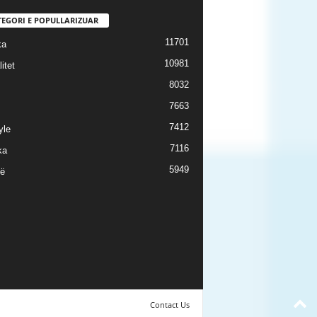
TEGORI E POPULLARIZUAR
11701
ka
10981
itet
8032
7663
7412
yle
7116
ka
5949
ë
Contact Us