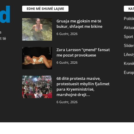
EDHE MË SHUMË LAJME
KA
Politi
Gruaja me gjoksin më të
bukur, shfaqet me bikine
Aktual
s
6 Gusht, 2026
Sport
t të
Slider
Zara Larsson “çmend” fansat
me pozat provokuese
Lifest
6 Gusht, 2026
Kroni
Europ
68 ditë protesta masive,
protestuesit mbyllin fjalimet
para Kryeministrisë,
marshojnë drejt...
6 Gusht, 2026