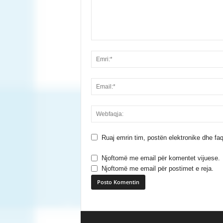
Ruaj emrin tim, postën elektronike dhe faq
Njoftomë me email për komentet vijuese.
Njoftomë me email për postimet e reja.
A
l