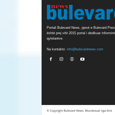
t
e
r
n
a
Portali Bulevard News, pjesë e Bulevard Pres
t
është prej vitit 2015 portal i dedikuar informimi
i
qytetarëve.
v
e
Na kontakto:
info@bulevardnews.com
:
© Copyright Bulevard News. Mundesuar nga Ilirix