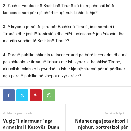
2- Kush e vendosi në Bashkinë Tiranë që ti drejtoheshit këtë
koncensionari për një shërbim që nuk kishte lidhje?
3- A kryente punë të tjera për Bashkinë Tiranë, inceneratori i
Tiranës dhe jashtë kontratës dhe cilët funksionarë ja kërkonin dhe
me cilin vendim të Bashkisë Tiranë?
4- Paratë publike shkonin te inceneratori pa bërë incenerim dhe më
pas shkonin te firmat të lidhura me ish zyrtar te bashkisë Tirane,
aktualisht minister i qeverisë, a ishte kjo një skemë për të përfituar
nga paratë publike në xhepat e zyrtarëve?
Artikulli paraprak
Artikulli tjetër
Vuçiç “i alarmuar” nga
Ndahet nga jeta aktori i
armatimi i Kosovës: Duan
njohur, portretizoi për