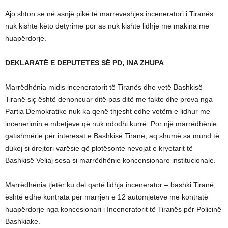
Ajo shton se në asnjë pikë të marreveshjes inceneratori i Tiranës
nuk kishte këto detyrime por as nuk kishte lidhje me makina me
huapërdorje.
DEKLARATË E DEPUTETES SË PD, INA ZHUPA
Marrëdhënia midis inceneratorit të Tiranës dhe vetë Bashkisë
Tiranë siç është denoncuar ditë pas ditë me fakte dhe prova nga
Partia Demokratike nuk ka qenë thjesht edhe vetëm e lidhur me
incenerimin e mbetjeve që nuk ndodhi kurrë. Por një marrëdhënie
gatishmërie për interesat e Bashkisë Tiranë, aq shumë sa mund të
dukej si drejtori varësie që plotësonte nevojat e kryetarit të
Bashkisë Veliaj sesa si marrëdhënie koncensionare institucionale.
Marrëdhënia tjetër ku del qartë lidhja incenerator – bashki Tiranë,
është edhe kontrata për marrjen e 12 automjeteve me kontratë
huapërdorje nga koncesionari i Inceneratorit të Tiranës për Policinë
Bashkiake.