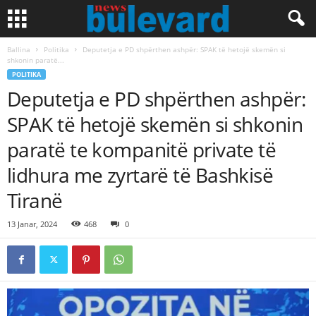
Ballina
Politika
Deputetja e PD shpërthen ashpër: SPAK të hetojë skemën si
shkonin paratë...
POLITIKA
Deputetja e PD shpërthen ashpër:
SPAK të hetojë skemën si shkonin
paratë te kompanitë private të
lidhura me zyrtarë të Bashkisë
Tiranë
13 Janar, 2024
468
0