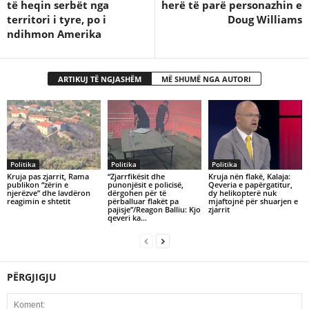
të heqin serbët nga
herë të parë personazhin e
territori i tyre, po i
Doug Williams
ndihmon Amerika
ARTIKUJ TË NGJASHËM
MË SHUMË NGA AUTORI
Politika
Politika
Politika
Kruja pas zjarrit, Rama
“Zjarrfikësit dhe
Kruja nën flakë, Kalaja:
publikon “zërin e
punonjësit e policisë,
Qeveria e papërgatitur,
njerëzve” dhe lavdëron
dërgohen për të
dy helikopterë nuk
reagimin e shtetit
përballuar flakët pa
mjaftojnë për shuarjen e
pajisje”/Reagon Balliu: Kjo
zjarrit
qeveri ka…
PËRGJIGJU