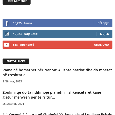
A
l
19,225
Fansa
PËLQEJE
t
e
10,373
Ndjekësit
NDJEK
r
n
588
Abonentë
ABONOHU
a
t
i
EDITOR PICKS
v
e
Rama në homazhet për Nanon: Ai ishte patriot dhe do mbetet
:
në rreshtat e...
2 Nëntor, 2025
Zbulimi që do ta ndihmojë planetin – shkencëtarët kanë
gjetur mënyrën për të rritur...
25 Shtator, 2024
Në Kosovë 2.2 euro në Shqipëri 22, koncesioni i pullave fiskale