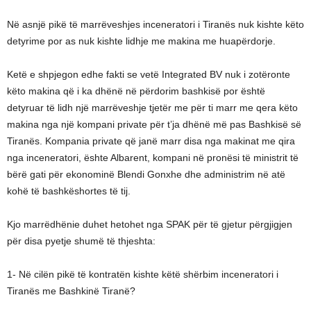
Në asnjë pikë të marrëveshjes inceneratori i Tiranës nuk kishte këto
detyrime por as nuk kishte lidhje me makina me huapërdorje.
Ketë e shpjegon edhe fakti se vetë Integrated BV nuk i zotëronte
këto makina që i ka dhënë në përdorim bashkisë por është
detyruar të lidh një marrëveshje tjetër me për ti marr me qera këto
makina nga një kompani private për t’ja dhënë më pas Bashkisë së
Tiranës. Kompania private që janë marr disa nga makinat me qira
nga inceneratori, ështe Albarent, kompani në pronësi të ministrit të
bërë gati për ekonominë Blendi Gonxhe dhe administrim në atë
kohë të bashkëshortes të tij.
Kjo marrëdhënie duhet hetohet nga SPAK për të gjetur përgjigjen
për disa pyetje shumë të thjeshta:
1- Në cilën pikë të kontratën kishte këtë shërbim inceneratori i
Tiranës me Bashkinë Tiranë?