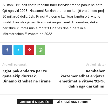
Sulltani i Bruneit është renditur ndër individët më të pasur në botë.
Që nga viti 2023, Hassanal Bolkiah thuhet se ka një vlerë neto prej
30 miliardë dollarësh. Princi Mateen e ka fituar famën e tij vitet e
fundit duke shoqëruar të atin në angazhimet diplomatike, duke
përfshirë kurorëzimin e mbretit Charles dhe funeralin e
Mbretëreshës Elizabeth në 2022.
Artikulli paraprak
Artikulli tjetër
Zgjat pak ëndërra për të
Këmbehen
qenë ekip durrsak,
kartëmonedhat e vjetra,
Dinamo kthehet në Tiranë
emetimet e viteve ’92-’96
dalin nga qarkullimi
ARTIKUJ TË NGJASHËM
MË SHUMË NGA AUTORI