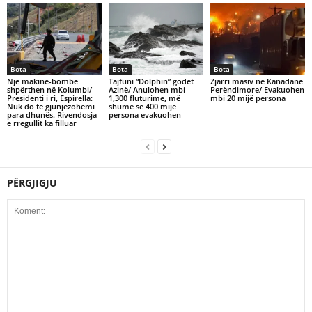
Bota
Bota
Bota
Një makinë-bombë
Tajfuni “Dolphin” godet
Zjarri masiv në Kanadanë
shpërthen në Kolumbi/
Azinë/ Anulohen mbi
Perëndimore/ Evakuohen
Presidenti i ri, Espirella:
1,300 fluturime, më
mbi 20 mijë persona
Nuk do të gjunjëzohemi
shumë se 400 mijë
para dhunës. Rivendosja
persona evakuohen
e rregullit ka filluar
PËRGJIGJU