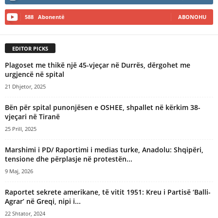
n
588
Abonentë
ABONOHU
a
t
i
EDITOR PICKS
v
e
Plagoset me thikë një 45-vjeçar në Durrës, dërgohet me
:
urgjencë në spital
21 Dhjetor, 2025
Bën për spital punonjësen e OSHEE, shpallet në kërkim 38-
vjeçari në Tiranë
25 Prill, 2025
Marshimi i PD/ Raportimi i medias turke, Anadolu: Shqipëri,
tensione dhe përplasje në protestën...
9 Maj, 2026
Raportet sekrete amerikane, të vitit 1951: Kreu i Partisë ‘Balli-
Agrar’ në Greqi, nipi i...
22 Shtator, 2024