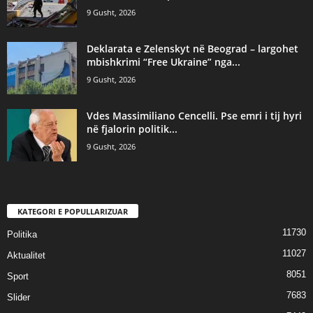
9 Gusht, 2026
Deklarata e Zelenskyt në Beograd – largohet
mbishkrimi “Free Ukraine” nga...
9 Gusht, 2026
Vdes Massimiliano Cencelli. Pse emri i tij hyri
në fjalorin politik...
9 Gusht, 2026
KATEGORI E POPULLARIZUAR
11730
Politika
11027
Aktualitet
8051
Sport
7683
Slider