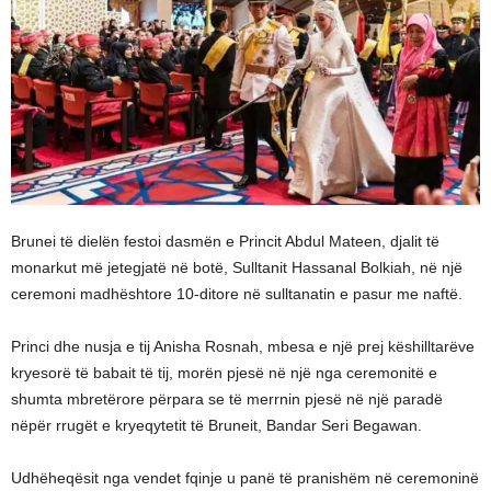
Brunei të dielën festoi dasmën e Princit Abdul Mateen, djalit të
monarkut më jetegjatë në botë, Sulltanit Hassanal Bolkiah, në një
ceremoni madhështore 10-ditore në sulltanatin e pasur me naftë.
Princi dhe nusja e tij Anisha Rosnah, mbesa e një prej këshilltarëve
kryesorë të babait të tij, morën pjesë në një nga ceremonitë e
shumta mbretërore përpara se të merrnin pjesë në një paradë
nëpër rrugët e kryeqytetit të Bruneit, Bandar Seri Begawan.
Udhëheqësit nga vendet fqinje u panë të pranishëm në ceremoninë