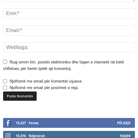
Ruaj emrin tim, postën elektronike dhe faqen e internetit në këtë
shfletues për herën tjetër që komentoj.
Njoftomë me email për komentet vijuese.
Njoftomë me email për postimet e reja.
A
l
19,227
Fansa
PËLQEJE
t
e
10,376
Ndjekësit
NDJEK
r