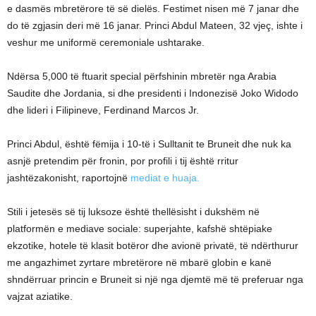
e dasmës mbretërore të së dielës. Festimet nisen më 7 janar dhe
do të zgjasin deri më 16 janar. Princi Abdul Mateen, 32 vjeç, ishte i
veshur me uniformë ceremoniale ushtarake.
Ndërsa 5,000 të ftuarit special përfshinin mbretër nga Arabia
Saudite dhe Jordania, si dhe presidenti i Indonezisë Joko Widodo
dhe lideri i Filipineve, Ferdinand Marcos Jr.
Princi Abdul, është fëmija i 10-të i Sulltanit te Bruneit dhe nuk ka
asnjë pretendim për fronin, por profili i tij është rritur
jashtëzakonisht, raportojnë
mediat e huaja.
Stili i jetesës së tij luksoze është thellësisht i dukshëm në
platformën e mediave sociale: superjahte, kafshë shtëpiake
ekzotike, hotele të klasit botëror dhe avionë privatë, të ndërthurur
me angazhimet zyrtare mbretërore në mbarë globin e kanë
shndërruar princin e Bruneit si një nga djemtë më të preferuar nga
vajzat aziatike.