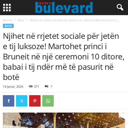
Ballina
Bota
Njihet në rrjetet sociale për jetën e tij luksoze! Martohet princi i...
BOTA
Njihet në rrjetet sociale për jetën
e tij luksoze! Martohet princi i
Bruneit në një ceremoni 10 ditore,
babai i tij ndër më të pasurit në
botë
14 Janar, 2024
371
7