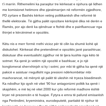
t’i marrin. Rithemelimi ka paraqitur tre kërkesat e njohura që lidhen
me komisionet hetimore dhe pjesëmarrjen në reformën zgjedhore,
PD zyrtare e Bashës kërkon veting politikanësh dhe reformë të
thellë elektorale. Të gjitha palët opozitare kërkojnë dika në derën e
Ramës, por ajo derë ka qëndruar e ftohtë dhe e painfluencuar nga
thirrjet e kërcënimet e opozitës.
Këtu nis e merr formë rrethi vicioz për të cilin ka shumë kohë që
diskutohet. Kërkesat dhe pretendimet e opozitës janë parashtruar,
diskutuar dhe eventualisht zgjidhur në të tjera kushte nga këto të
sotmet. Ka qenë jo vetëm një opozitë e bashkuar, e jo një
konglomerat sherrxhinjsh si ky i sotmi, por mbi të gjitha ka qenë një
pakicë e asistuar rregullisht nga presioni ndërkombëtar mbi
maxhorancat, në mënyrë që palët të uleshin në tryeza bisedimesh.
Ka ndodhur kjo qysh në vitet ’90 kur antagonizmi politik ka qenë i
skajshëm, e më tej në vitet 2000 kur çdo reformë madhore është
kryer në prezencën e të huajve. Fytyra e emra të pafund emisarësh
nga Perëndimi, kryeministra, eurodeputetë, partiakë të njohur të