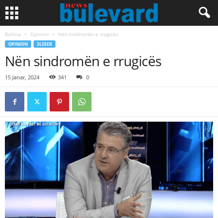
Ballina
Opinion
Nën sindromën e rrugicës
OPINION
SLIDER
Nën sindromën e rrugicës
15 Janar, 2024
341
0