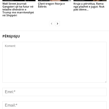
Wall Street Journal:
Çfarë tregon fitorja e
Kruja u përvëlua, Rama
Gangsteri që ka futur në
Edlirës
nga plazhet e jugut: Nuk
telashe dhëndrin e
pati dëme…
Trump me marrëveshjet
në Shqipëri
PËRGJIGJU