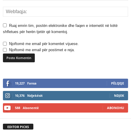
Ruaj emrin tim, postën elektronike dhe faqen e internetit në këtë
shfletues për herën tjetër që komentoj.
Njoftomë me email për komentet vijuese.
Njoftomë me email për postimet e reja.
A
l
19,227
Fansa
PËLQEJE
t
e
10,376
Ndjekësit
NDJEK
r
n
588
Abonentë
ABONOHU
a
t
i
EDITOR PICKS
v