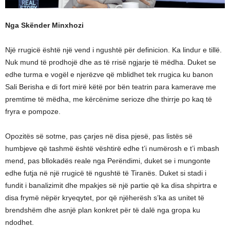
Nga Skënder Minxhozi
Një rrugicë është një vend i ngushtë për definicion. Ka lindur e tillë.
Nuk mund të prodhojë dhe as të rrisë ngjarje të mëdha. Duket se
edhe turma e vogël e njerëzve që mblidhet tek rrugica ku banon
Sali Berisha e di fort mirë këtë por bën teatrin para kamerave me
premtime të mëdha, me kërcënime serioze dhe thirrje po kaq të
fryra e pompoze.
Opozitës së sotme, pas çarjes në disa pjesë, pas listës së
humbjeve që tashmë është vështirë edhe t’i numërosh e t’i mbash
mend, pas bllokadës reale nga Perëndimi, duket se i mungonte
edhe futja në një rrugicë të ngushtë të Tiranës. Duket si stadi i
fundit i banalizimit dhe mpakjes së një partie që ka disa shpirtra e
disa frymë nëpër kryeqytet, por që njëherësh s’ka as unitet të
brendshëm dhe asnjë plan konkret për të dalë nga gropa ku
ndodhet.