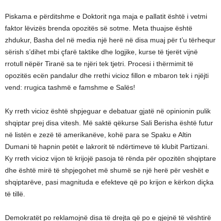
Piskama e përditshme e Doktorit nga maja e pallatit është i vetmi
faktor lëvizës brenda opozitës së sotme. Meta thuajse është
zhdukur, Basha del në media një herë në disa muaj për t’u tërhequr
sërish s’dihet mbi çfarë taktike dhe logjike, kurse të tjerët vijnë
rrotull nëpër Tiranë sa te njëri tek tjetri. Procesi i thërmimit të
opozitës ecën pandalur dhe rrethi vicioz fillon e mbaron tek i njëjti
vend: rrugica tashmë e famshme e Salës!
Ky rreth vicioz është shpjeguar e debatuar gjatë në opinionin pulik
shqiptar prej disa vitesh. Më saktë qëkurse Sali Berisha është futur
në listën e zezë të amerikanëve, kohë para se Spaku e Altin
Dumani të hapnin petët e lakrorit të ndërtimeve të klubit Partizani.
Ky rreth vicioz vijon të krijojë pasoja të rënda për opozitën shqiptare
dhe është mirë të shpjegohet më shumë se një herë për veshët e
shqiptarëve, pasi magnituda e efekteve që po krijon e kërkon diçka
të tillë.
Demokratët po reklamojnë disa të drejta që po e gjejnë të vështirë