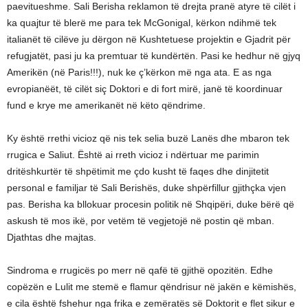
paevitueshme. Sali Berisha reklamon të drejta pranë atyre të cilët i
ka quajtur të blerë me para tek McGonigal, kërkon ndihmë tek
italianët të cilëve ju dërgon në Kushtetuese projektin e Gjadrit për
refugjatët, pasi ju ka premtuar të kundërtën. Pasi ke hedhur në gjyq
Amerikën (në Paris!!!), nuk ke ç’kërkon më nga ata. E as nga
evropianëët, të cilët siç Doktori e di fort mirë, janë të koordinuar
fund e krye me amerikanët në këto qëndrime.
Ky është rrethi vicioz që nis tek selia buzë Lanës dhe mbaron tek
rrugica e Saliut. Është ai rreth vicioz i ndërtuar me parimin
dritëshkurtër të shpëtimit me çdo kusht të faqes dhe dinjitetit
personal e familjar të Sali Berishës, duke shpërfillur gjithçka vjen
pas. Berisha ka bllokuar procesin politik në Shqipëri, duke bërë që
askush të mos ikë, por vetëm të vegjetojë në postin që mban.
Djathtas dhe majtas.
Sindroma e rrugicës po merr në qafë të gjithë opozitën. Edhe
copëzën e Lulit me stemë e flamur qëndrisur në jakën e këmishës,
e cila është fshehur nga frika e zemëratës së Doktorit e flet sikur e