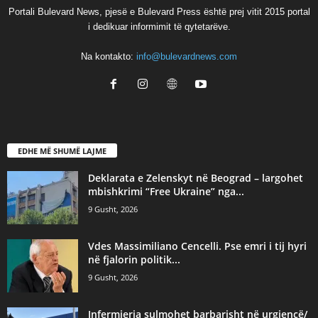
Portali Bulevard News, pjesë e Bulevard Press është prej vitit 2015 portal
i dedikuar informimit të qytetarëve.
Na kontakto:
info@bulevardnews.com
EDHE MË SHUMË LAJME
Deklarata e Zelenskyt në Beograd – largohet
mbishkrimi “Free Ukraine” nga...
9 Gusht, 2026
Vdes Massimiliano Cencelli. Pse emri i tij hyri
në fjalorin politik...
9 Gusht, 2026
Infermierja sulmohet barbarisht në urgjencë/