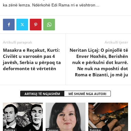
ka zënë lemza. Ndërkohë Edi Rama rri e vështron…
Artikulli paraprak
Artikulli tjetër
Masakra e Reçakut, Kurti:
Neritan Liçaj: O pinjollë të
Civilët u varrosën pas 4
Enver Hoxhës, Berishën
javësh, Serbia u përpoq ta
nuk e përkulni dot kurrë.
deformonte të vërtetën
Ne nuk na mposhti dot
Roma e Bizanti, jo më ju
ARTIKUJ TË NGJASHËM
MË SHUMË NGA AUTORI
Politika
Opinion
Politika