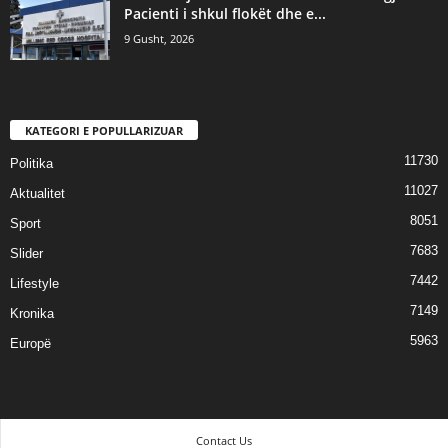
Pacienti i shkul flokët dhe e...
9 Gusht, 2026
KATEGORI E POPULLARIZUAR
11730
Politika
11027
Aktualitet
8051
Sport
7683
Slider
7442
Lifestyle
7149
Kronika
5963
Europë
Contact Us