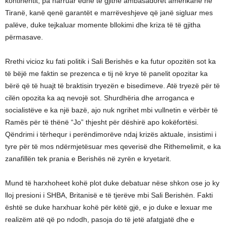
kontinentit, pa harruar edhe të gjithë ambasadorët amerikanë në
Tiranë, kanë qenë garantët e marrëveshjeve që janë sigluar mes
palëve, duke tejkaluar momente bllokimi dhe kriza të të gjitha
përmasave.
Rrethi vicioz ku fati politik i Sali Berishës e ka futur opozitën sot ka
të bëjë me faktin se prezenca e tij në krye të panelit opozitar ka
bërë që të huajt të braktisin tryezën e bisedimeve. Atë tryezë për të
cilën opozita ka aq nevojë sot. Shurdhëria dhe arroganca e
socialistëve e ka një bazë, ajo nuk ngrihet mbi vullnetin e vërbër të
Ramës për të thënë “Jo” thjesht për dëshirë apo kokëfortësi.
Qëndrimi i tërhequr i perëndimorëve ndaj krizës aktuale, insistimi i
tyre për të mos ndërmjetësuar mes qeverisë dhe Rithemelimit, e ka
zanafillën tek prania e Berishës në zyrën e kryetarit.
Mund të harxhoheet kohë plot duke debatuar nëse shkon ose jo ky
lloj presioni i SHBA, Britanisë e të tjerëve mbi Sali Berishën. Fakti
është se duke harxhuar kohë për këtë gjë, e jo duke e lexuar me
realizëm atë që po ndodh, pasoja do të jetë afatgjatë dhe e