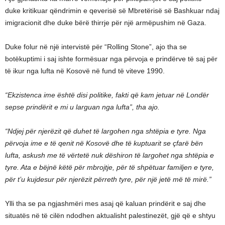
duke kritikuar qëndrimin e qeverisë së Mbretërisë së Bashkuar ndaj
imigracionit dhe duke bërë thirrje për një armëpushim në Gaza.
Duke folur në një intervistë për “Rolling Stone”, ajo tha se
botëkuptimi i saj ishte formësuar nga përvoja e prindërve të saj për
të ikur nga lufta në Kosovë në fund të viteve 1990.
“Ekzistenca ime është disi politike, fakti që kam jetuar në Londër
sepse prindërit e mi u larguan nga lufta”, tha ajo.
“Ndjej për njerëzit që duhet të largohen nga shtëpia e tyre. Nga
përvoja ime e të qenit në Kosovë dhe të kuptuarit se çfarë bën
lufta, askush me të vërtetë nuk dëshiron të largohet nga shtëpia e
tyre. Ata e bëjnë këtë për mbrojtje, për të shpëtuar familjen e tyre,
për t’u kujdesur për njerëzit përreth tyre, për një jetë më të mirë.”
Ylli tha se pa ngjashmëri mes asaj që kaluan prindërit e saj dhe
situatës në të cilën ndodhen aktualisht palestinezët, gjë që e shtyu