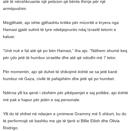
atë të nënshkruante një peticion që bënte thirrje për një
armëpushim.
Megjithatë, ajo ishte gjithashtu kritike për mizoritë e kryera nga
Hamasi gjatë sulmit të tyre vdekjeprurës ndaj Izraelit tetorin e
kaluar.
“Unë nuk e fal atë që po bën Hamasi,” tha ajo. “Ndihem shumë keq
për çdo jetë të humbur izraelite dhe atë që ndodhi më 7 tetor.
Për momentin, ajo që duhet të shikojmë është se sa jetë kanë
humbur në Gaza, civilë të pafajshëm dhe jetë që po humbet.
Ndërsa ylli ka qenë i zëshëm për pikëpamjet e saj politike, ajo është
më pak e hapur për jetën e saj personale.
Ylli do të shihet në ndarjen e çmimeve Grammy më 5 shkurt, ku do
të performojë së bashku me yje të tjerë si Billie Eilish dhe Olivia
Rodrigo.