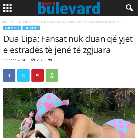
Ballina
Lifestyle
​Dua Lipa: Fansat nuk duan që yjet e estradës të jenë të...
SHËNDETI
LIFESTYLE
​Dua Lipa: Fansat nuk duan që yjet
e estradës të jenë të zgjuara
17 Janar, 2024
297
0