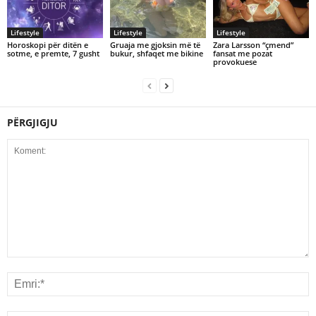
Lifestyle
Lifestyle
Lifestyle
Horoskopi për ditën e
Gruaja me gjoksin më të
Zara Larsson “çmend”
sotme, e premte, 7 gusht
bukur, shfaqet me bikine
fansat me pozat
provokuese
PËRGJIGJU