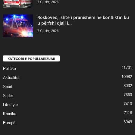
7 Gusht, 2026
Roskovec, ishte i pranishëm në konfliktin ku
u përfshi djali i...
7 Gusht, 2026
KATEGORI E POPULLARIZUAR
11701
Politika
10982
Aktualitet
8032
Sport
7663
Slider
7413
Lifestyle
7118
Kronika
5949
Europë