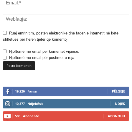
Ruaj emrin tim, postën elektronike dhe faqen e internetit në këtë
shfletues për herën tjetër që komentoj.
Njoftomë me email për komentet vijuese.
Njoftomë me email për postimet e reja.
A
l
19,226
Fansa
PËLQEJE
t
e
10,377
Ndjekësit
NDJEK
r
n
588
Abonentë
ABONOHU
a
t
i