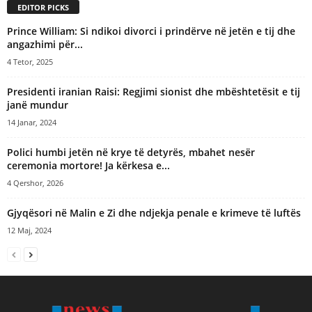
EDITOR PICKS
v
e
Prince William: Si ndikoi divorci i prindërve në jetën e tij dhe
:
angazhimi për...
4 Tetor, 2025
Presidenti iranian Raisi: Regjimi sionist dhe mbështetësit e tij
janë mundur
14 Janar, 2024
Polici humbi jetën në krye të detyrës, mbahet nesër
ceremonia mortore! Ja kërkesa e...
4 Qershor, 2026
Gjyqësori në Malin e Zi dhe ndjekja penale e krimeve të luftës
12 Maj, 2024