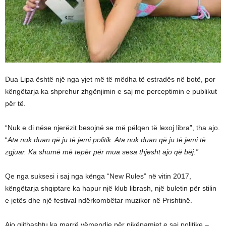
Dua Lipa është një nga yjet më të mëdha të estradës në botë, por
këngëtarja ka shprehur zhgënjimin e saj me perceptimin e publikut
për të.
“Nuk e di nëse njerëzit besojnë se më pëlqen të lexoj libra”, tha ajo.
“
Ata nuk duan që ju të jemi politik. Ata nuk duan që ju të jemi të
zgjuar. Ka shumë më tepër për mua sesa thjesht ajo që bëj.”
Qe nga suksesi i saj nga kënga “New Rules” në vitin 2017,
këngëtarja shqiptare ka hapur një klub librash, një buletin për stilin
e jetës dhe një festival ndërkombëtar muzikor në Prishtinë.
Ajo gjithashtu ka marrë vëmendje për pikëpamjet e saj politike –