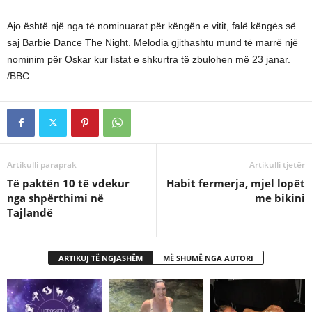
Ajo është një nga të nominuarat për këngën e vitit, falë këngës së
saj Barbie Dance The Night. Melodia gjithashtu mund të marrë një
nominim për Oskar kur listat e shkurtra të zbulohen më 23 janar.
/BBC
Artikulli paraprak
Artikulli tjetër
​Të paktën 10 të vdekur
Habit fermerja, mjel lopët
nga shpërthimi në
me bikini
Tajlandë
ARTIKUJ TË NGJASHËM
MË SHUMË NGA AUTORI