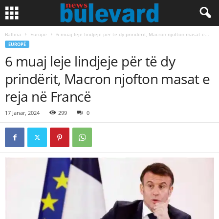
Ballina
Europë
6 muaj leje lindjeje për të dy prindërit, Macron njofton masat e...
EUROPË
6 muaj leje lindjeje për të dy
prindërit, Macron njofton masat e
reja në Francë
17 Janar, 2024
299
0