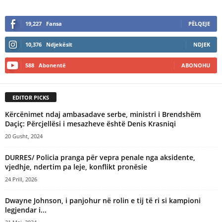
A
l
19,227
Fansa
PËLQEJE
t
e
10,376
Ndjekësit
NDJEK
r
n
588
Abonentë
ABONOHU
a
t
i
EDITOR PICKS
v
e
Kërcënimet ndaj ambasadave serbe, ministri i Brendshëm
:
Daçiç: Përcjellësi i mesazheve është Denis Krasniqi
20 Gusht, 2024
DURRES/ Policia pranga për vepra penale nga aksidente,
vjedhje, ndertim pa leje, konflikt pronësie
24 Prill, 2026
Dwayne Johnson, i panjohur në rolin e tij të ri si kampioni
legjendar i...