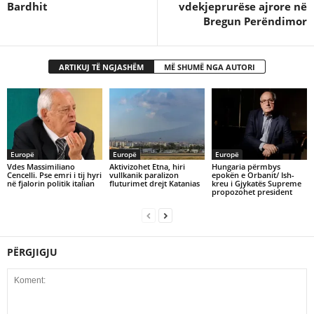
Bardhit
vdekjeprurëse ajrore në
Bregun Perëndimor
ARTIKUJ TË NGJASHËM
MË SHUMË NGA AUTORI
Europë
Europë
Europë
Vdes Massimiliano
Aktivizohet Etna, hiri
Hungaria përmbys
Cencelli. Pse emri i tij hyri
vullkanik paralizon
epokën e Orbanit/ Ish-
në fjalorin politik italian
fluturimet drejt Katanias
kreu i Gjykatës Supreme
propozohet president
PËRGJIGJU