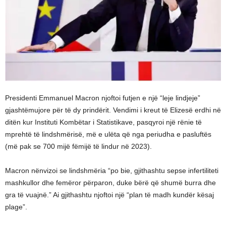
Presidenti Emmanuel Macron njoftoi futjen e një “leje lindjeje”
gjashtëmujore për të dy prindërit. Vendimi i kreut të Elizesë erdhi në
ditën kur Instituti Kombëtar i Statistikave, pasqyroi një rënie të
mprehtë të lindshmërisë, më e ulëta që nga periudha e pasluftës
(më pak se 700 mijë fëmijë të lindur në 2023).
Macron nënvizoi se lindshmëria “po bie, gjithashtu sepse infertiliteti
mashkullor dhe femëror përparon, duke bërë që shumë burra dhe
gra të vuajnë.” Ai gjithashtu njoftoi një “plan të madh kundër kësaj
plage”.