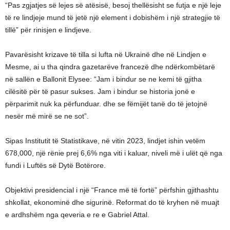
“Pas zgjatjes së lejes së atësisë, besoj thellësisht se futja e një leje
të re lindjeje mund të jetë një element i dobishëm i një strategjie të
tillë” për rinisjen e lindjeve.
Pavarësisht krizave të tilla si lufta në Ukrainë dhe në Lindjen e
Mesme, ai u tha qindra gazetarëve francezë dhe ndërkombëtarë
në sallën e Ballonit Elysee: “Jam i bindur se ne kemi të gjitha
cilësitë për të pasur sukses. Jam i bindur se historia jonë e
përparimit nuk ka përfunduar. dhe se fëmijët tanë do të jetojnë
nesër më mirë se ne sot”.
Sipas Institutit të Statistikave, në vitin 2023, lindjet ishin vetëm
678,000, një rënie prej 6,6% nga viti i kaluar, niveli më i ulët që nga
fundi i Luftës së Dytë Botërore.
Objektivi presidencial i një “France më të fortë” përfshin gjithashtu
shkollat, ekonominë dhe sigurinë. Reformat do të kryhen në muajt
e ardhshëm nga qeveria e re e Gabriel Attal.