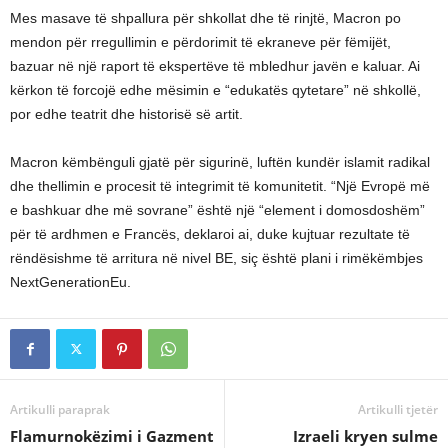
Mes masave të shpallura për shkollat ​​dhe të rinjtë, Macron po
mendon për rregullimin e përdorimit të ekraneve për fëmijët,
bazuar në një raport të ekspertëve të mbledhur javën e kaluar. Ai
kërkon të forcojë edhe mësimin e “edukatës qytetare” në shkollë,
por edhe teatrit dhe historisë së artit.
Macron këmbënguli gjatë për sigurinë, luftën kundër islamit radikal
dhe thellimin e procesit të integrimit të komunitetit. “Një Evropë më
e bashkuar dhe më sovrane” është një “element i domosdoshëm”
për të ardhmen e Francës, deklaroi ai, duke kujtuar rezultate të
rëndësishme të arritura në nivel BE, siç është plani i rimëkëmbjes
NextGenerationEu.
Artikulli paraprak
Artikulli tjetër
Flamurnokëzimi i Gazment
Izraeli kryen sulme