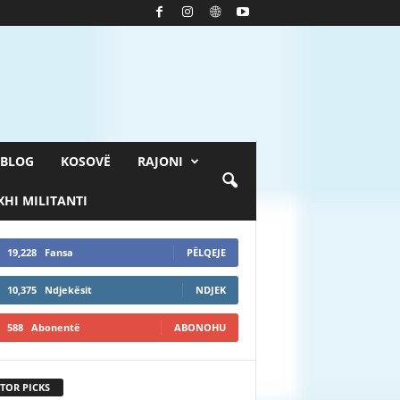
BLOG
KOSOVË
RAJONI
HI MILITANTI
19,228
Fansa
PËLQEJE
10,375
Ndjekësit
NDJEK
588
Abonentë
ABONOHU
TOR PICKS