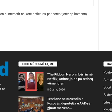
en e internetit në këtë shfletues për herën tjetër që komentoj.
EDHE MË SHUMË LAJME
KA
Politi
‘The Ribbon Hero’ mbërrin në
Netflix, anime-ja që po tërheq
Aktual
vëmendjen
s
Sport
t të
8 Gusht, 2026
Slider
Tensione në Kuvendin e
Lifest
Kosovës, deputetja e AAK-së
gjuan me vezë...
Kroni