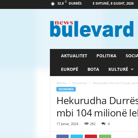
C
DURRËS
E SHTUNË, 8 GUSHT, 2026
32.8
G
a
z
e
t
a
B
AKTUALITET
POLITIKA
SOCI
u
l
EUROPË
BOTA
KULTURË
e
v
Ballina
Ekonomia
Hekurudha Durrës-Tiranë, qeve
a
EKONOMIA
r
Hekurudha Durrës-
d
mbi 104 milionë l
17 Janar, 2024
282
0