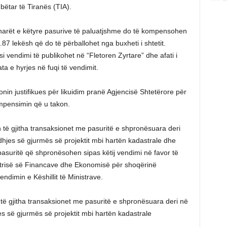
bëtar të Tiranës (TIA).
narët e këtyre pasurive të paluatjshme do të kompensohen
87 lekësh që do të përballohet nga buxheti i shtetit.
i vendimi të publikohet në “Fletoren Zyrtare” dhe afati i
a e hyrjes në fuqi të vendimit.
in justifikues për likuidim pranë Agjencisë Shtetërore për
mpensimin që u takon.
 të gjitha transaksionet me pasuritë e shpronësuara deri
dhjes së gjurmës së projektit mbi hartën kadastrale dhe
 pasuritë që shpronësohen sipas këtij vendimi në favor të
nistrisë së Financave dhe Ekonomisë për shoqërinë
ndimin e Këshillit të Ministrave.
të gjitha transaksionet me pasuritë e shpronësuara deri në
es së gjurmës së projektit mbi hartën kadastrale