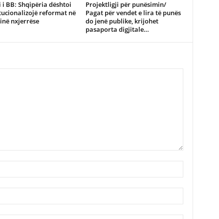
 i BB: Shqipëria dështoi
Projektligji për punësimin/
itucionalizojë reformat në
Pagat për vendet e lira të punës
inë nxjerrëse
do jenë publike, krijohet
pasaporta digjitale…