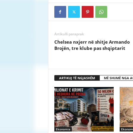
Artikulli paraprak
Chelsea nxjerr në shitje Armando
Brojën, tre klube pas shqiptarit
ARTIKUJ TË NGJASHËM
MË SHUMË NGA A
Ekonomia
Ekonom