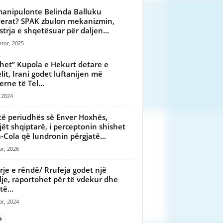
 manipulonte Belinda Balluku
erat? SPAK zbulon mekanizmin,
strja e shqetësuar për daljen...
tor, 2025
het” Kupola e Hekurt detare e
elit, Irani godet luftanijen më
rne të Tel...
, 2024
të periudhës së Enver Hoxhës,
jët shqiptarë, i perceptonin shishet
-Cola që lundronin përgjatë...
ar, 2026
rje e rëndë/ Rrufeja godet një
lje, raportohet për të vdekur dhe
të...
ar, 2024