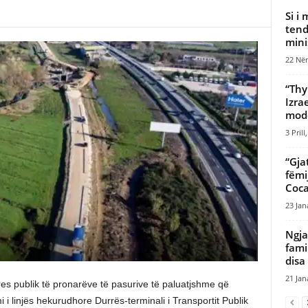
Si i
tend
mini
22 Nën
“Thy
Izra
mode
3 Prill
“Gja
fëmi
Coca
23 Jan
Ngja
fami
disa 
21 Jan
res publik të pronarëve të pasurive të paluatjshme që
mi i linjës hekurudhore Durrës-terminali i Transportit Publik