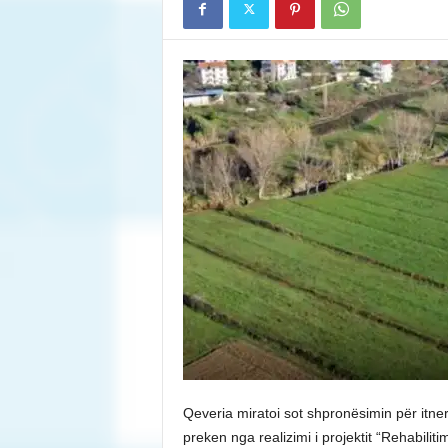
Qeveria miratoi sot shpronësimin për itne
preken nga realizimi i projektit “Rehabiliti