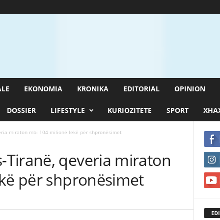
ALE
EKONOMIA
KRONIKA
EDITORIAL
OPINION
DOSSIER
LIFESTYLE
KURIOZITETE
SPORT
XHAX
ria miraton mbi 104 milionë lekë për shpronësimet
Tiranë, qeveria miraton
ekë për shpronësimet
EDI