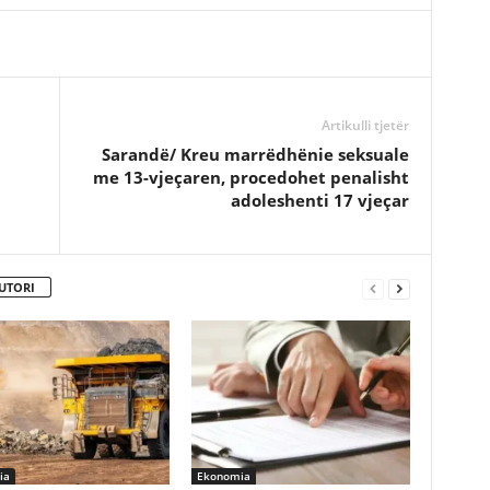
Artikulli tjetër
Sarandë/ Kreu marrëdhënie seksuale
me 13-vjeçaren, procedohet penalisht
adoleshenti 17 vjeçar
UTORI
ia
Ekonomia