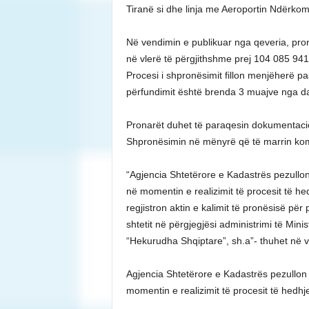
Tiranë si dhe linja me Aeroportin Ndërkom
Në vendimin e publikuar nga qeveria, pro
në vlerë të përgjithshme prej 104 085 941.
Procesi i shpronësimit fillon menjëherë pas
përfundimit është brenda 3 muajve nga dat
Pronarët duhet të paraqesin dokumentacion
Shpronësimin në mënyrë që të marrin ko
“Agjencia Shtetërore e Kadastrës pezullon
në momentin e realizimit të procesit të he
regjistron aktin e kalimit të pronësisë për
shtetit në përgjegjësi administrimi të Mi
“Hekurudha Shqiptare”, sh.a”- thuhet në ve
Agjencia Shtetërore e Kadastrës pezullon 
momentin e realizimit të procesit të hedhj