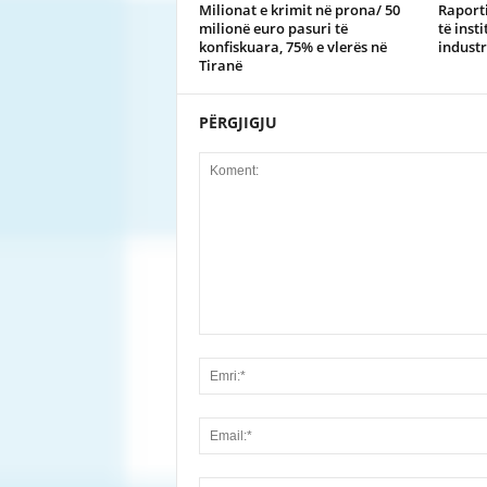
Milionat e krimit në prona/ 50
Raporti
milionë euro pasuri të
të inst
konfiskuara, 75% e vlerës në
industr
Tiranë
PËRGJIGJU