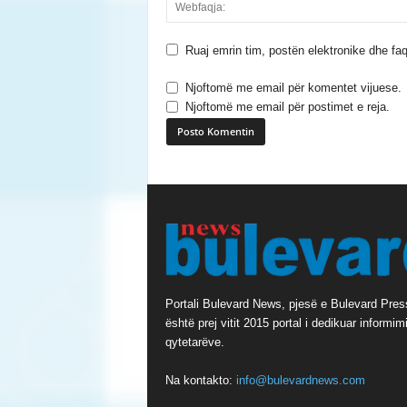
Ruaj emrin tim, postën elektronike dhe faq
Njoftomë me email për komentet vijuese.
Njoftomë me email për postimet e reja.
A
l
t
e
r
n
a
Portali Bulevard News, pjesë e Bulevard Pres
t
është prej vitit 2015 portal i dedikuar informimi
i
qytetarëve.
v
e
Na kontakto:
info@bulevardnews.com
: