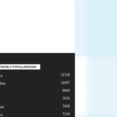
TEGORI E POPULLARIZUAR
11718
ka
11007
itet
8044
7676
7428
yle
7134
ka