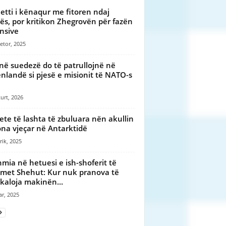
letti i kënaqur me fitoren ndaj
s, por kritikon Zhegrovën për fazën
nsive
etor, 2025
në suedezë do të patrullojnë në
nlandë si pjesë e misionit të NATO-s
urt, 2026
ete të lashta të zbuluara nën akullin
ona vjeçar në Antarktidë
rik, 2025
mia në hetuesi e ish-shoferit të
et Shehut: Kur nuk pranova të
kaloja makinën...
ar, 2025