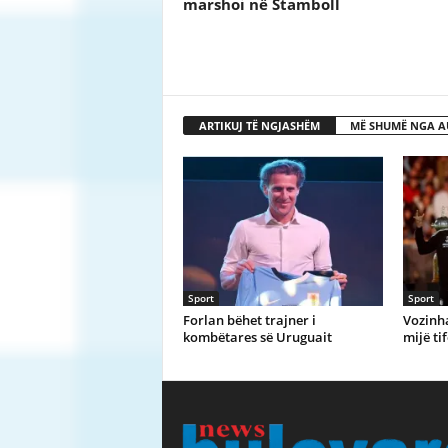
marshoi në Stamboll
ARTIKUJ TË NGJASHËM
MË SHUMË NGA A
Sport
Sport
Forlan bëhet trajner i
Vozinh
kombëtares së Uruguait
mijë ti