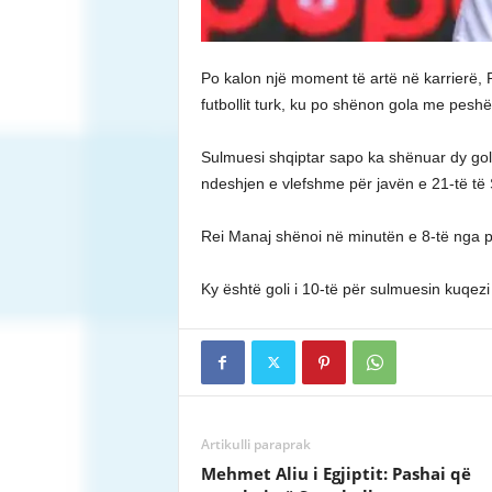
Po kalon një moment të artë në karrierë, 
futbollit turk, ku po shënon gola me peshë
Sulmuesi shqiptar sapo ka shënuar dy gola
ndeshjen e vlefshme për javën e 21-të të 
Rei Manaj shënoi në minutën e 8-të nga pe
Ky është goli i 10-të për sulmuesin kuqezi
Artikulli paraprak
Mehmet Aliu i Egjiptit: Pashai që