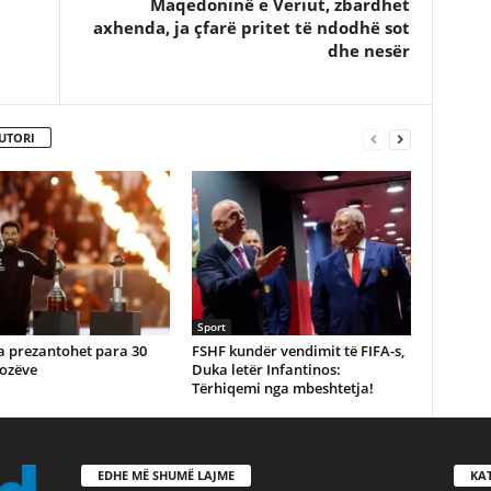
Maqedoninë e Veriut, zbardhet
axhenda, ja çfarë pritet të ndodhë sot
dhe nesër
UTORI
Sport
a prezantohet para 30
FSHF kundër vendimit të FIFA-s,
fozëve
Duka letër Infantinos:
Tërhiqemi nga mbeshtetja!
EDHE MË SHUMË LAJME
KA