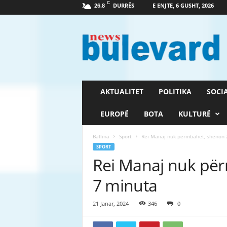
C
DURRËS
E ENJTE, 6 GUSHT, 2026
26.8
G
a
z
e
t
a
B
AKTUALITET
POLITIKA
SOCI
u
l
EUROPË
BOTA
KULTURË
e
v
Ballina
Sport
Rei Manaj nuk përmbahet, shënon 
a
SPORT
r
Rei Manaj nuk për
d
7 minuta
21 Janar, 2024
346
0