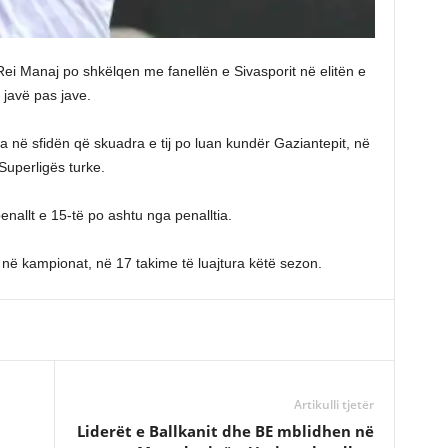
Rei Manaj po shkëlqen me fanellën e Sivasporit në elitën e
 javë pas jave.
 në sfidën që skuadra e tij po luan kundër Gaziantepit, në
Superligës turke.
nallt e 15-të po ashtu nga penalltia.
 në kampionat, në 17 takime të luajtura këtë sezon.
Artikulli tjetër
Liderët e Ballkanit dhe BE mblidhen në