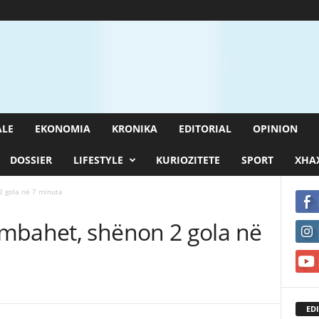
ALE
EKONOMIA
KRONIKA
EDITORIAL
OPINION
DOSSIER
LIFESTYLE
KURIOZITETE
SPORT
XHAX
2 gola në 7 minuta
mbahet, shënon 2 gola në
EDI