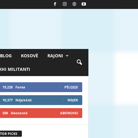
BLOG
KOSOVË
RAJONI
HI MILITANTI
19,228
Fansa
PËLQEJE
10,377
Ndjekësit
NDJEK
588
Abonentë
ABONOHU
TOR PICKS