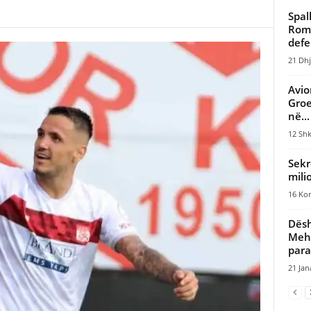
Spal
Romë
defe
21 Dhj
Avio
Groe
në...
12 Shk
Sekr
mili
16 Kor
Dësh
Mehm
para
21 Jan