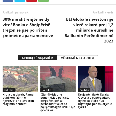
Artikulli paraprak
Artikulli tjetër
30% më shtrenjtë në dy
BEI Globale investon një
vite/ Banka e Shqipërisë
vlerë rekord prej 1,2
tregon se pse po rriten
miliardë eurosh në
çmimet e apartamenteve
Ballkanin Perëndimor në
2023
ARTIKUJ TË NGJASHËM
MË SHUMË NGA AUTORI
Politika
Politika
Politika
Kruja pas zjarrit, Rama
“Zjarrfikësit dhe
Kruja nën flakë, Kalaja:
publikon “zërin e
punonjësit e policisë,
Qeveria e papërgatitur,
njerëzve” dhe lavdëron
dërgohen për të
dy helikopterë nuk
reagimin e shtetit
përballuar flakët pa
mjaftojnë për shuarjen e
pajisje”/Reagon Balliu: Kjo
zjarrit
qeveri ka…