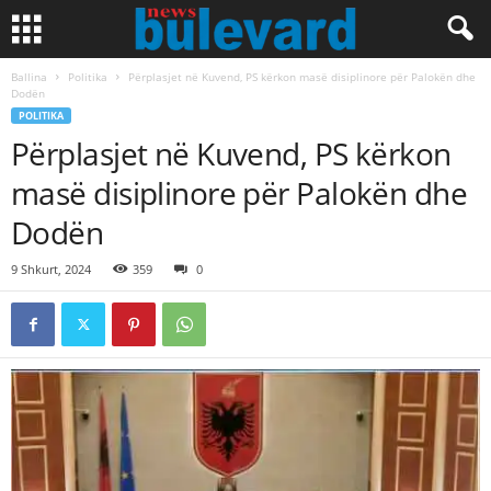
Ballina
Politika
Përplasjet në Kuvend, PS kërkon masë disiplinore për Palokën dhe
Dodën
POLITIKA
Përplasjet në Kuvend, PS kërkon
masë disiplinore për Palokën dhe
Dodën
9 Shkurt, 2024
359
0