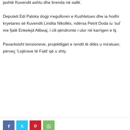
jashtë Kuvendit ashtu dhe brenda në sallë.
Deputeti Edi Paloka dogji rregulloren e Kushtetues dhe ia hodhi
kryetares së Kuvendit Lindita Nikollës, ndërsa Petrit Doda iu ‘sul’
me fjalë Enkelejd Alibeaj, i cili qëndronte i ulur në karrigen e tij.
Pavarësisht tensioneve, projektligjet e rendit të ditës u miratuan,
përveç ‘Lojërave të Fatit’ që u shty.