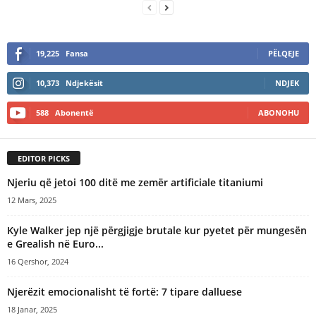
19,225
Fansa
PËLQEJE
10,373
Ndjekësit
NDJEK
588
Abonentë
ABONOHU
EDITOR PICKS
​Njeriu që jetoi 100 ditë me zemër artificiale titaniumi
12 Mars, 2025
Kyle Walker jep një përgjigje brutale kur pyetet për mungesën
e Grealish në Euro...
16 Qershor, 2024
Njerëzit emocionalisht të fortë: 7 tipare dalluese
18 Janar, 2025