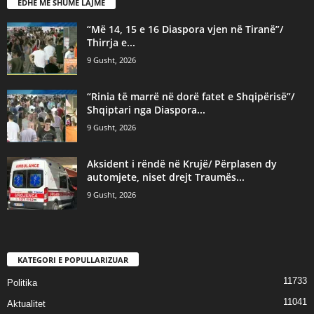
EDHE MË SHUMË LAJME
“Më 14, 15 e 16 Diaspora vjen në Tiranë”/
Thirrja e...
9 Gusht, 2026
“Rinia të marrë në dorë fatet e Shqipërisë”/
Shqiptari nga Diaspora...
9 Gusht, 2026
Aksident i rëndë në Krujë/ Përplasen dy
automjete, niset drejt Traumës...
9 Gusht, 2026
KATEGORI E POPULLARIZUAR
11733
Politika
11041
Aktualitet