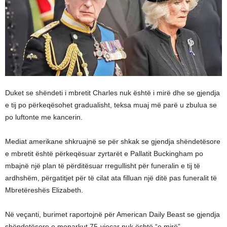
Duket se shëndeti i mbretit Charles nuk është i mirë dhe se gjendja
e tij po përkeqësohet gradualisht, teksa muaj më parë u zbulua se
po luftonte me kancerin.
Mediat amerikane shkruajnë se për shkak se gjendja shëndetësore
e mbretit është përkeqësuar zyrtarët e Pallatit Buckingham po
mbajnë një plan të përditësuar rregullisht për funeralin e tij të
ardhshëm, përgatitjet për të cilat ata filluan një ditë pas funeralit të
Mbretëreshës Elizabeth.
Në veçanti, burimet raportojnë për American Daily Beast se gjendja
shëndetësore e monarkut 75-vjeçar nuk është “e mirë”.