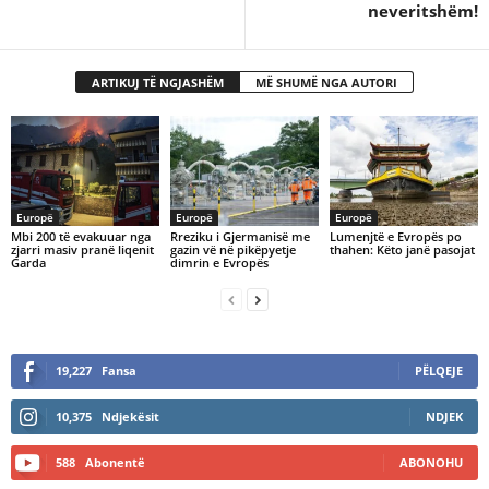
neveritshëm!
ARTIKUJ TË NGJASHËM
MË SHUMË NGA AUTORI
Europë
Europë
Europë
Mbi 200 të evakuuar nga
​Rreziku i Gjermanisë me
Lumenjtë e Evropës po
zjarri masiv pranë liqenit
gazin vë në pikëpyetje
thahen: Këto janë pasojat
Garda
dimrin e Evropës
19,227
Fansa
PËLQEJE
10,375
Ndjekësit
NDJEK
588
Abonentë
ABONOHU