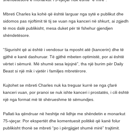
Mbreti Charles ka kohë që është larguar nga sytë e publikut dhe
sidomos pas njoftimit të tij se vuan nga kanceri në shkurt, ai zgjedh
të mos dalë publikisht, mesa duket për të fshehur gjendjen
shëndetësore.
“Sigurisht që ai është i vendosur ta mposht atë (kancerin) dhe të
gjithë e kanë dashuruar. Të gjithë mbeten optimistë, por ai është
vërtet i sëmurë. Më shumë sesa lejojnë”, tha një burim për Daily
Beast si një mik i vjetër i familjes mbretërore.
Kujtohet se mbreti Charles nuk ka treguar kurrë se nga çfarë
kanceri vuan, por pranoi se nuk ishte kanceri i prostatës, i cili është
një nga format më të shërueshme të sëmundjes.
Pallati ka qëndruar në heshtje në lidhje me shëndetin e monarkut
75-vjeçar. Por ekspertët dhe komentuesit politikë që kanë folur
publikisht thonë se mbreti “po i përgjigjet shumë mirë” trajtimit.