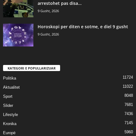
arrestohet pas disa...
9 Gusht, 2026
Horoskopi per diten e sotme, e diel 9 gusht
9 Gusht, 2026
KATEGORI E POPULLARIZUAR
11724
Politika
11022
Aktualitet
8048
Sport
7681
Slider
7436
Lifestyle
7145
Kronika
5960
Europë