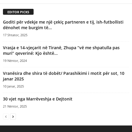
EDITOR PICKS
Goditi për vdekje me një çekiç partneren e tij, ish-futbollisti
dënohet me burgim të...
17 Shtator, 2025
Vrasja e 14-vjeçarit në Tiranë, Zhupa “vë me shpatulla pas
muri” qeverinë: Kjo është...
19 Nëntor, 2024
Vranësira dhe shira të dobët/ Parashikimi i motit për sot, 10
janar 2025
10 Janar, 2025
30 vjet nga Marrëveshja e Dejtonit
21 Nëntor, 2025