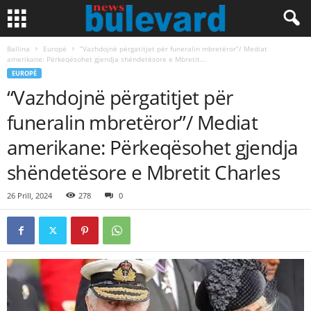
Ballina
Europë
“Vazhdojnë përgatitjet për funeralin mbretëror”/ Mediat
amerikane: Përkeqësohet gjendja shëndetësore e Mbretit...
EUROPË
“Vazhdojnë përgatitjet për
funeralin mbretëror”/ Mediat
amerikane: Përkeqësohet gjendja
shëndetësore e Mbretit Charles
26 Prill, 2024
278
0