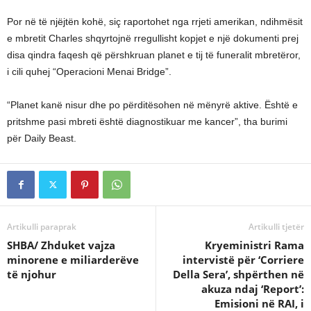
Por në të njëjtën kohë, siç raportohet nga rrjeti amerikan, ndihmësit
e mbretit Charles shqyrtojnë rregullisht kopjet e një dokumenti prej
disa qindra faqesh që përshkruan planet e tij të funeralit mbretëror,
i cili quhej “Operacioni Menai Bridge”.
“Planet kanë nisur dhe po përditësohen në mënyrë aktive. Është e
pritshme pasi mbreti është diagnostikuar me kancer”, tha burimi
për Daily Beast.
Artikulli paraprak
Artikulli tjetër
SHBA/ Zhduket vajza
Kryeministri Rama
minorene e miliarderëve
intervistë për ‘Corriere
të njohur
Della Sera’, shpërthen në
akuza ndaj ‘Report’:
Emisioni në RAI, i