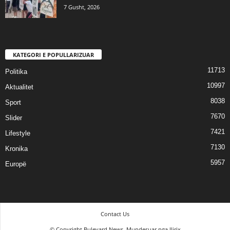
7 Gusht, 2026
KATEGORI E POPULLARIZUAR
11713
Politika
10997
Aktualitet
8038
Sport
7670
Slider
7421
Lifestyle
7130
Kronika
5957
Europë
Contact Us
© Copyright Bulevard News. Mundesuar nga Ilirix