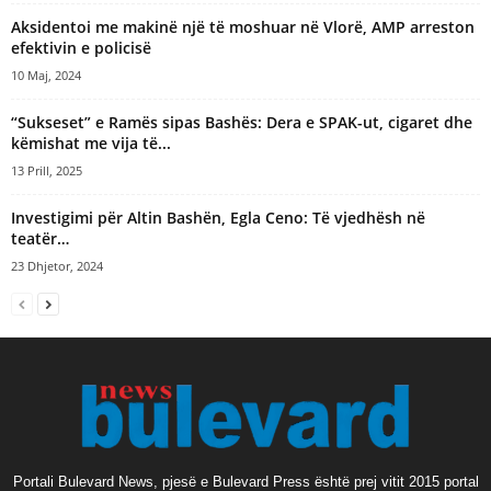
Aksidentoi me makinë një të moshuar në Vlorë, AMP arreston
efektivin e policisë
10 Maj, 2024
“Sukseset” e Ramës sipas Bashës: Dera e SPAK-ut, cigaret dhe
këmishat me vija të...
13 Prill, 2025
Investigimi për Altin Bashën, Egla Ceno: Të vjedhësh në
teatër…
23 Dhjetor, 2024
Portali Bulevard News, pjesë e Bulevard Press është prej vitit 2015 portal