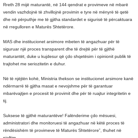
Rreth 28 mijë maturantë, në 144 qendrat e provimeve në mbarë
vendin vazhdojnë të zhvillojnë provimin e tyre në mënyrë të qetë
dhe në përputhje me të gjitha standardet e sigurisë të përcaktuara
në rregulloren e Maturës Shtetërore.
MAS dhe institucionet arsimore mbeten të angazhuar për të
siguruar një proces transparent dhe të drejtë për të gjithë
maturantët, duke u kujdesur që çdo shqetësim i opinionit publik të
trajtohet me seriozitetin e duhur.
Në të njëjtën kohë, Ministria thekson se institucionet arsimore kanë
ndërmarrë të gjitha masat e nevojshme për të garantuar
mbarëvajtjen e procesit të provimit dhe për të ruajtur integritetin e
tij.
Suksese të gjithë maturantëve! Falënderime çdo mësuesi,
administratori dhe monitoruesi të angazhuar në këtë proces të
rëndësishëm të provimeve të Maturës Shtetërore”, thuhet në
njoftim.