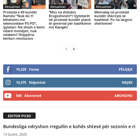
Aktualitet
Aktualitet
Aktualitet
Protesta e 69 kundër
“Mos na zhdukni
Memaliaj në protestë
Ramës/ “Nuk do t’i
Rrogozhinën!”/ Qytetarët
kundër shkrirjes së
kthehemi më
në protestë kundër planit
bashkisë: Po na largoni
telenovelave PS-PD”,
të qeverisë për bashkimin
shërbimet!
qytetari: Në shesh e kemi
me Kavajën
ndarë mendjen, nuk
ndalemi! Shqipëria
kërkon revolucion
19,229
Fansa
PËLQEJE
10,375
Ndjekësit
NDJEK
588
Abonentë
ABONOHU
EDITOR PICKS
Bundesliga ndryshon rregullin e kohës shtesë për sezonin e ri
13 Gusht, 2025