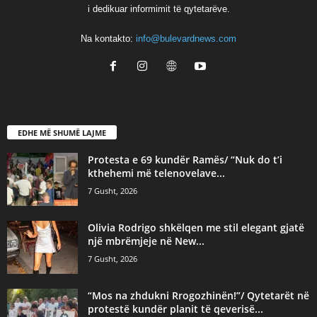
i dedikuar informimit të qytetarëve.
Na kontakto:
info@bulevardnews.com
EDHE MË SHUMË LAJME
Protesta e 69 kundër Ramës/ “Nuk do t’i
kthehemi më telenovelave...
7 Gusht, 2026
Olivia Rodrigo shkëlqen me stil elegant gjatë
një mbrëmjeje në New...
7 Gusht, 2026
“Mos na zhdukni Rrogozhinën!”/ Qytetarët në
protestë kundër planit të qeverisë...