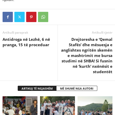
Artikulli paraprak
Artikulli tjetër
Antidroga në Lezhë, 6 në
Drejtoresha e ‘Qemal
pranga, 15 të proceduar
Stafës’ dhe mësuesja e
anglishtes ngritën skemën
e mashtrimit me bursa
studimi në SHBA! Si fusnin
në ‘kurth’ nxënësit e
studentët
ARTIKUJ TË NGJASHËM
MË SHUMË NGA AUTORI