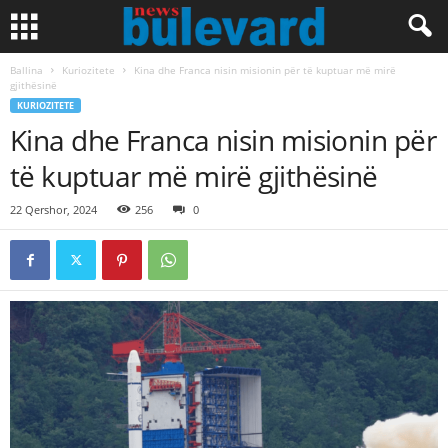
Ballina
Kuriozitete
Kina dhe Franca nisin misionin për të kuptuar më mirë
gjithësinë
KURIOZITETE
Kina dhe Franca nisin misionin për
të kuptuar më mirë gjithësinë
22 Qershor, 2024
256
0