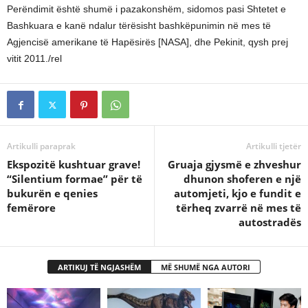
Perëndimit është shumë i pazakonshëm, sidomos pasi Shtetet e
Bashkuara e kanë ndalur tërësisht bashkëpunimin në mes të
Agjencisë amerikane të Hapësirës [NASA], dhe Pekinit, qysh prej
vitit 2011./rel
Artikulli paraprak
Artikulli tjetër
Ekspozitë kushtuar grave!
Gruaja gjysmë e zhveshur
“Silentium formae” për të
dhunon shoferen e një
bukurën e qenies
automjeti, kjo e fundit e
femërore
tërheq zvarrë në mes të
autostradës
ARTIKUJ TË NGJASHËM
MË SHUMË NGA AUTORI