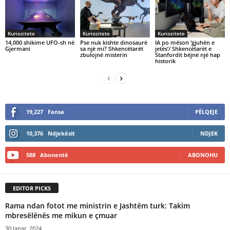
Kuriozitete
Kuriozitete
Kuriozitete
14,000 shikime UFO-sh në
Pse nuk kishte dinosaurë
IA po mëson ‘gjuhën e
Gjermani
sa një mi? Shkencëtarët
jetës’/ Shkencëtarët e
zbulojnë misterin
Stanfordit bëjnë një hap
historik
19,227
Fansa
PËLQEJE
10,376
Ndjekësit
NDJEK
588
Abonentë
ABONOHU
EDITOR PICKS
Rama ndan fotot me ministrin e Jashtëm turk: Takim
mbresëlënës me mikun e çmuar
30 Janar, 2024