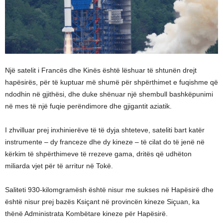
Një satelit i Francës dhe Kinës është lëshuar të shtunën drejt
hapësirës, për të kuptuar më shumë për shpërthimet e fuqishme që
ndodhin në gjithësi, dhe duke shënuar një shembull bashkëpunimi
në mes të një fuqie perëndimore dhe gjigantit aziatik.
I zhvilluar prej inxhinierëve të të dyja shteteve, sateliti bart katër
instrumente – dy franceze dhe dy kineze – të cilat do të jenë në
kërkim të shpërthimeve të rrezeve gama, dritës që udhëton
miliarda vjet për të arritur në Tokë.
Saliteti 930-kilomgramësh është nisur me sukses në Hapësirë dhe
është nisur prej bazës Ksiçant në provincën kineze Siçuan, ka
thënë Administrata Kombëtare kineze për Hapësirë.