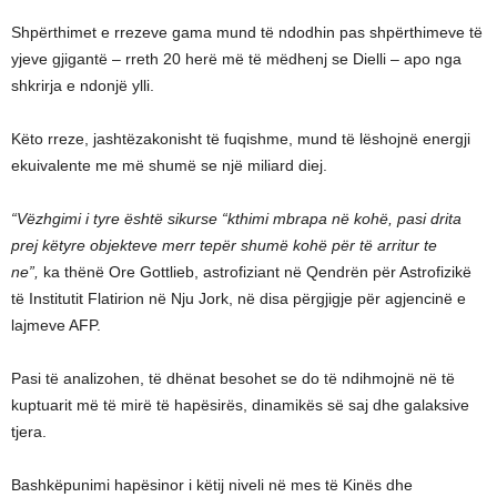
Shpërthimet e rrezeve gama mund të ndodhin pas shpërthimeve të
yjeve gjigantë – rreth 20 herë më të mëdhenj se Dielli – apo nga
shkrirja e ndonjë ylli.
Këto rreze, jashtëzakonisht të fuqishme, mund të lëshojnë energji
ekuivalente me më shumë se një miliard diej.
“Vëzhgimi i tyre është sikurse “kthimi mbrapa në kohë, pasi drita
prej këtyre objekteve merr tepër shumë kohë për të arritur te
ne”,
ka thënë Ore Gottlieb, astrofiziant në Qendrën për Astrofizikë
të Institutit Flatirion në Nju Jork, në disa përgjigje për agjencinë e
lajmeve AFP.
Pasi të analizohen, të dhënat besohet se do të ndihmojnë në të
kuptuarit më të mirë të hapësirës, dinamikës së saj dhe galaksive
tjera.
Bashkëpunimi hapësinor i këtij niveli në mes të Kinës dhe