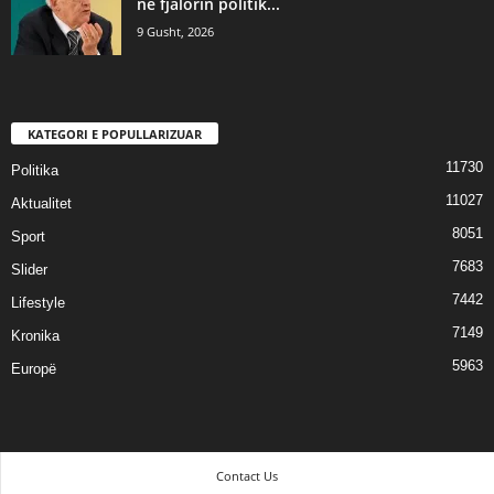
në fjalorin politik...
9 Gusht, 2026
KATEGORI E POPULLARIZUAR
11730
Politika
11027
Aktualitet
8051
Sport
7683
Slider
7442
Lifestyle
7149
Kronika
5963
Europë
Contact Us