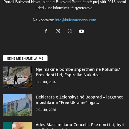
Portali Bulevard News, pjesë e Bulevard Press është prej vitit 2015 portal
i dedikuar informimit të qytetarëve.
Na kontakto:
info@bulevardnews.com
EDHE MË SHUMË LAJME
Një makinë-bombë shpërthen në Kolumbi/
Presidenti i ri, Espirella: Nuk do...
9 Gusht, 2026
Deklarata e Zelenskyt në Beograd – largohet
mbishkrimi “Free Ukraine” nga...
9 Gusht, 2026
Vdes Massimiliano Cencelli. Pse emri i tij hyri