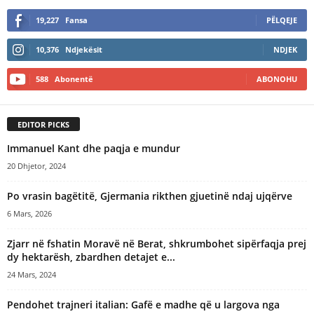
19,227
Fansa
PËLQEJE
10,376
Ndjekësit
NDJEK
588
Abonentë
ABONOHU
EDITOR PICKS
Immanuel Kant dhe paqja e mundur
20 Dhjetor, 2024
Po vrasin bagëtitë, Gjermania rikthen gjuetinë ndaj ujqërve
6 Mars, 2026
Zjarr në fshatin Moravë në Berat, shkrumbohet sipërfaqja prej
dy hektarësh, zbardhen detajet e...
24 Mars, 2024
Pendohet trajneri italian: Gafë e madhe që u largova nga