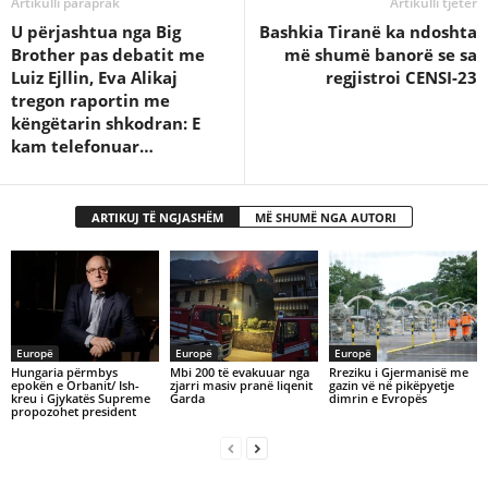
Artikulli paraprak
Artikulli tjetër
U përjashtua nga Big
Bashkia Tiranë ka ndoshta
Brother pas debatit me
më shumë banorë se sa
Luiz Ejllin, Eva Alikaj
regjistroi CENSI-23
tregon raportin me
këngëtarin shkodran: E
kam telefonuar…
ARTIKUJ TË NGJASHËM
MË SHUMË NGA AUTORI
Europë
Europë
Europë
Hungaria përmbys
Mbi 200 të evakuuar nga
​Rreziku i Gjermanisë me
epokën e Orbanit/ Ish-
zjarri masiv pranë liqenit
gazin vë në pikëpyetje
kreu i Gjykatës Supreme
Garda
dimrin e Evropës
propozohet president