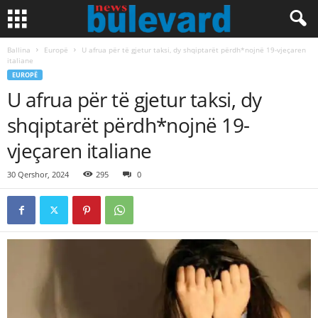
Ballina
Europë
U afrua për të gjetur taksi, dy shqiptarët përdh*nojnë 19-vjeçaren
italiane
EUROPË
U afrua për të gjetur taksi, dy
shqiptarët përdh*nojnë 19-
vjeçaren italiane
30 Qershor, 2024
295
0