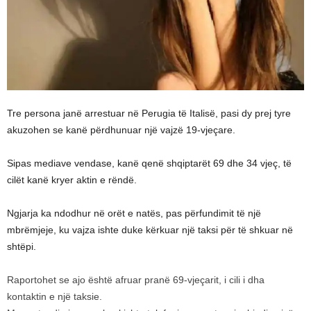
Tre persona janë arrestuar në Perugia të Italisë, pasi dy prej tyre
akuzohen se kanë përdhunuar një vajzë 19-vjeçare.
Sipas mediave vendase, kanë qenë shqiptarët 69 dhe 34 vjeç, të
cilët kanë kryer aktin e rëndë.
Ngjarja ka ndodhur në orët e natës, pas përfundimit të një
mbrëmjeje, ku vajza ishte duke kërkuar një taksi për të shkuar në
shtëpi.
Raportohet se ajo është afruar pranë 69-vjeçarit, i cili i dha
kontaktin e një taksie.