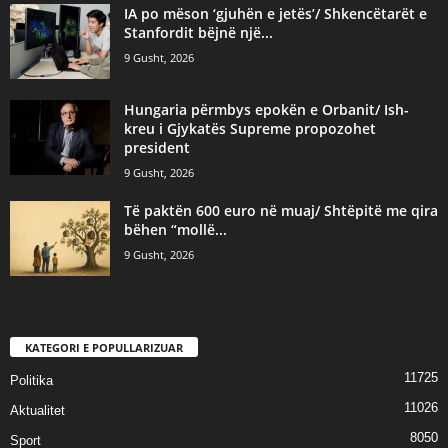
IA po mëson ‘gjuhën e jetës’/ Shkencëtarët e
Stanfordit bëjnë një...
9 Gusht, 2026
Hungaria përmbys epokën e Orbanit/ Ish-
kreu i Gjykatës Supreme propozohet
president
9 Gusht, 2026
Të paktën 600 euro në muaj/ Shtëpitë me qira
bëhen “mollë...
9 Gusht, 2026
KATEGORI E POPULLARIZUAR
11725
Politika
11026
Aktualitet
8050
Sport