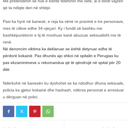
Me pretendimin se nuk e kishte telefonin me vete, ai e bindi vajzën
që ta ndiqte deri në shtëpi.
Pasi ka hyrë në banesë, e reja ka vënë re praninë e tre personave,
mes të cilëve edhe 34-vjeçari. Ky i fundit së bashku me
bashkëpunëtorin e tij të moshuar kanë abuzuar seksualisht me të
renë.
Në denoncim viktima ka deklaruar se është detyruar edhe të
përdorë kokainë. Pas dhunës ajo shkoi në spitalin e Perugias ku
pas ekzaminimeve u rekomandua që të qëndrojë në spital për 20
ditë.
Ndërkohë në banesën ku dyshohet se ka ndodhur dhuna seksuale,
policia ka gjetur kokainë dhe hashash, ndërsa personat e arrestuar
u dërguan në polici.