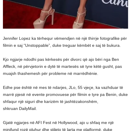
Jennifer Lopez ka tërhequr vëmendjen në një thirrje fotografike për
filmin e saj “Unstoppable”, duke treguar këmbët e saj të bukura.
Kjo ngjarje ndodhi pas kërkesës për divorc që ajo bëri nga Ben
Affleck, në përvjetorin e dytë të martesës së tyre këtë gusht, pas
muajsh thashemesh për probleme në marrëdhënie.
Edhe pse është në mes të ndarjes, JLo, 55 vjeçe, ka vazhduar të
marrë pjesë në evente promovuese për filmin e tyre pa Benin, duke
shfaqur një siguri dhe karizëm të jashtëzakonshëm,
shkruan DailyMail.
Gjatë ngjarjes në AFI Fest në Hollywood, ajo u shfaq me një
minifund rozë pluhur dhe stileto të larta me platformë, duke