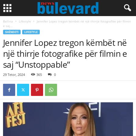
Ballina
Lifestyle
Jennifer Lopez tregon këmbët në një thirrje fotografike për filmin
e saj...
SHËNDETI
LIFESTYLE
Jennifer Lopez tregon këmbët në
një thirrje fotografike për filmin e
saj “Unstoppable”
29 Tetor, 2024
365
0