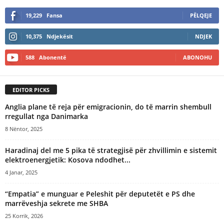
19,229
Fansa
PËLQEJE
10,375
Ndjekësit
NDJEK
588
Abonentë
ABONOHU
EDITOR PICKS
Anglia plane të reja për emigracionin, do të marrin shembull
rregullat nga Danimarka
8 Nëntor, 2025
Haradinaj del me 5 pika të strategjisë për zhvillimin e sistemit
elektroenergjetik: Kosova ndodhet...
4 Janar, 2025
“Empatia” e munguar e Peleshit për deputetët e PS dhe
marrëveshja sekrete me SHBA
25 Korrik, 2026