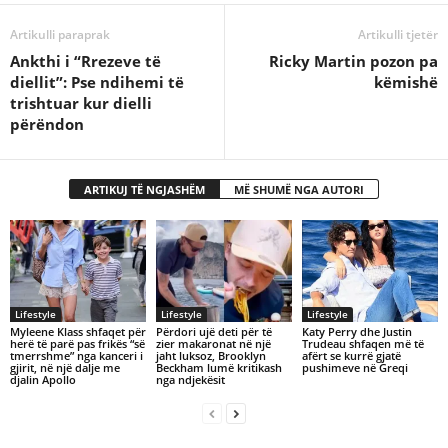
Artikulli paraprak
Artikulli tjetër
Ankthi i “Rrezeve të
Ricky Martin pozon pa
diellit”: Pse ndihemi të
këmishë
trishtuar kur dielli
përëndon
ARTIKUJ TË NGJASHËM
MË SHUMË NGA AUTORI
Lifestyle
Lifestyle
Lifestyle
Myleene Klass shfaqet për
Përdori ujë deti për të
Katy Perry dhe Justin
herë të parë pas frikës “së
zier makaronat në një
Trudeau shfaqen më të
tmerrshme” nga kanceri i
jaht luksoz, Brooklyn
afërt se kurrë gjatë
gjirit, në një dalje me
Beckham lumë kritikash
pushimeve në Greqi
djalin Apollo
nga ndjekësit