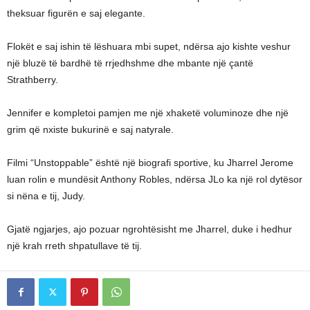
theksuar figurën e saj elegante.
Flokët e saj ishin të lëshuara mbi supet, ndërsa ajo kishte veshur
një bluzë të bardhë të rrjedhshme dhe mbante një çantë
Strathberry.
Jennifer e kompletoi pamjen me një xhaketë voluminoze dhe një
grim që nxiste bukurinë e saj natyrale.
Filmi “Unstoppable” është një biografi sportive, ku Jharrel Jerome
luan rolin e mundësit Anthony Robles, ndërsa JLo ka një rol dytësor
si nëna e tij, Judy.
Gjatë ngjarjes, ajo pozuar ngrohtësisht me Jharrel, duke i hedhur
një krah rreth shpatullave të tij.