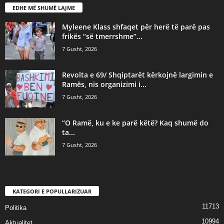
EDHE MË SHUMË LAJME
Myleene Klass shfaqet për herë të parë pas
frikës “së tmerrshme”...
7 Gusht, 2026
Revolta e 69/ Shqiptarët kërkojnë largimin e
Ramës, nis organizimi i...
7 Gusht, 2026
“O Ramë, ku e ke parë këtë? Kaq shumë do
ta...
7 Gusht, 2026
KATEGORI E POPULLARIZUAR
11713
Politika
10994
Aktualitet