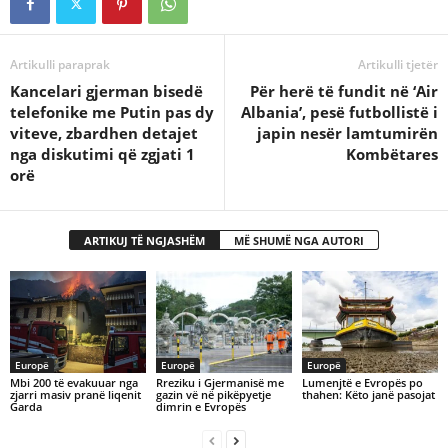
Artikulli paraprak
Artikulli tjetër
Kancelari gjerman bisedë
Për herë të fundit në ‘Air
telefonike me Putin pas dy
Albania’, pesë futbollistë i
viteve, zbardhen detajet
japin nesër lamtumirën
nga diskutimi që zgjati 1
Kombëtares
orë
ARTIKUJ TË NGJASHËM
MË SHUMË NGA AUTORI
Europë
Europë
Europë
Mbi 200 të evakuuar nga
​Rreziku i Gjermanisë me
Lumenjtë e Evropës po
zjarri masiv pranë liqenit
gazin vë në pikëpyetje
thahen: Këto janë pasojat
Garda
dimrin e Evropës