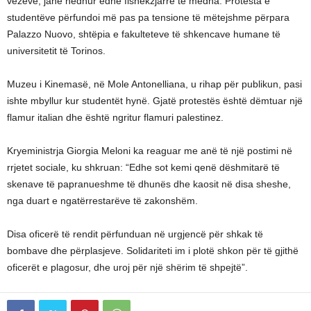
vezëve, janë hedhur edhe fishekzjarre të mëdha. Protesta e
studentëve përfundoi më pas pa tensione të mëtejshme përpara
Palazzo Nuovo, shtëpia e fakulteteve të shkencave humane të
universitetit të Torinos.
Muzeu i Kinemasë, në Mole Antonelliana, u rihap për publikun, pasi
ishte mbyllur kur studentët hynë. Gjatë protestës është dëmtuar një
flamur italian dhe është ngritur flamuri palestinez.
Kryeministrja Giorgia Meloni ka reaguar me anë të një postimi në
rrjetet sociale, ku shkruan: “Edhe sot kemi qenë dëshmitarë të
skenave të papranueshme të dhunës dhe kaosit në disa sheshe,
nga duart e ngatërrestarëve të zakonshëm.
Disa oficerë të rendit përfunduan në urgjencë për shkak të
bombave dhe përplasjeve. Solidariteti im i plotë shkon për të gjithë
oficerët e plagosur, dhe uroj për një shërim të shpejtë”.