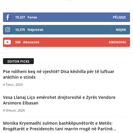
19,227
Fansa
PËLQEJE
10,375
Ndjekësit
NDJEK
588
Abonentë
ABONOHU
EDITOR PICKS
Pse ndiheni keq në vjeshtë? Disa këshilla për të luftuar
ankthin e stinës
4 Tetor, 2024
Vesa Llanaj Liço emërohet drejtoreshë e Zyrës Vendore
Arsimore Elbasan
9 Shkurt, 2024
Monika Kryemadhi sulmon bashkëpunëtorët e Metës:
Rrogëtarët e Presidencës tani marrin rrogë në Partinë...