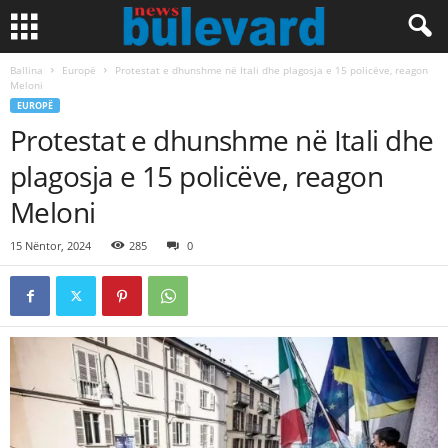
Ballina
Europë
Protestat e dhunshme në Itali dhe plagosja e 15 policëve, reagon
Meloni
EUROPË
Protestat e dhunshme në Itali dhe
plagosja e 15 policëve, reagon
Meloni
15 Nëntor, 2024
285
0