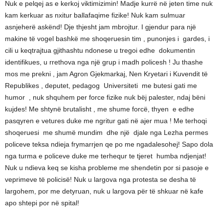
Nuk e pelqej as e kerkoj viktimizimin! Madje kurrë në jeten time nuk
kam kerkuar as nxitur ballafaqime fizike! Nuk kam sulmuar
asnjeherë askënd! Dje thjesht jam mbrojtur. I gjendur para një
makine të vogel bashkë me shoqeruesin tim , punonjes i gardes, i
cili u keqtrajtua gjithashtu ndonese u tregoi edhe dokumentin
identifikues, u rrethova nga një grup i madh policesh ! Ju thashe
mos me prekni , jam Agron Gjekmarkaj, Nen Kryetari i Kuvendit të
Republikes , deputet, pedagog Universiteti me butesi gati me
humor , nuk shquhem per force fizike nuk bëj palester, ndaj bëni
kujdes! Me shtynë brutalisht , me shume forcë, thyen e edhe
pasqyren e vetures duke me ngritur gati në ajer mua ! Me terhoqi
shoqeruesi me shumë mundim dhe një djale nga Lezha permes
policeve teksa ndieja frymarrjen qe po me ngadalesohej! Sapo dola
nga turma e policeve duke me terhequr te tjeret humba ndjenjat!
Nuk u ndieva keq se kisha probleme me shendetin por si pasoje e
veprimeve të policisë! Nuk u largova nga protesta se desha të
largohem, por me detyruan, nuk u largova për të shkuar në kafe
apo shtepi por në spital!