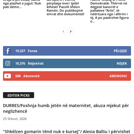
nga plazhet e jugut: Nuk
përplasja merr tjetër
Demokratik: Thërret në
pati dëme…
kthesë/ Pacolli sfidon
dëgjesë banorët e
Ramën: Do publikojmë
pallateve “Arlis”, të
emrat dhe dokumentet!
ndërtuara nga i afërmi i
tij. A po pastrohet figura
e...
19,227
Fansa
PËLQEJE
10,376
Ndjekësit
NDJEK
588
Abonentë
ABONOHU
EDITOR PICKS
DURRES/Foshnja humb jetën në maternitet, akuza mjekut për
neglizhencë
25 Shkurt, 2026
“Shkëlzen gomarin tënd nuk e kursej”/ Alesia Balliu i përvishet