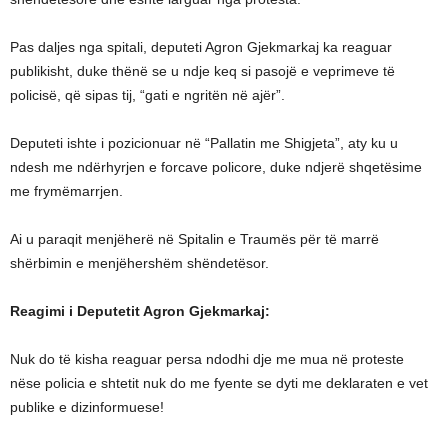
Pas daljes nga spitali, deputeti Agron Gjekmarkaj ka reaguar
publikisht, duke thënë se u ndje keq si pasojë e veprimeve të
policisë, që sipas tij, “gati e ngritën në ajër”.
Deputeti ishte i pozicionuar në “Pallatin me Shigjeta”, aty ku u
ndesh me ndërhyrjen e forcave policore, duke ndjerë shqetësime
me frymëmarrjen.
Ai u paraqit menjëherë në Spitalin e Traumës për të marrë
shërbimin e menjëhershëm shëndetësor.
Reagimi i Deputetit Agron Gjekmarkaj:
Nuk do të kisha reaguar persa ndodhi dje me mua në proteste
nëse policia e shtetit nuk do me fyente se dyti me deklaraten e vet
publike e dizinformuese!