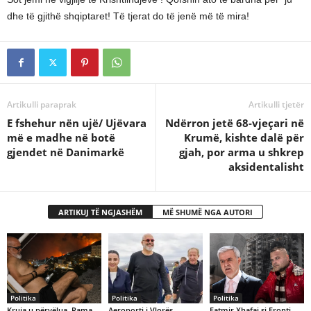
dhe të gjithë shqiptaret! Të tjerat do të jenë më të mira!
Artikulli paraprak
Artikulli tjetër
E fshehur nën ujë/ Ujëvara
Ndërron jetë 68-vjeçari në
më e madhe në botë
Krumë, kishte dalë për
gjendet në Danimarkë
gjah, por arma u shkrep
aksidentalisht
ARTIKUJ TË NGJASHËM
MË SHUMË NGA AUTORI
Politika
Politika
Politika
Kruja u përvëlua, Rama
Aeroporti i Vlorës,
Fatmir Xhafaj si Fronti