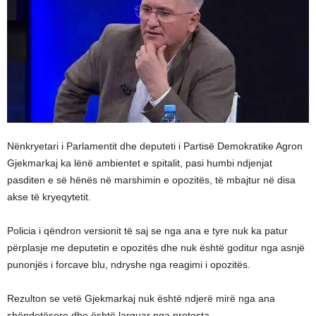
Nënkryetari i Parlamentit dhe deputeti i Partisë Demokratike Agron
Gjekmarkaj ka lënë ambientet e spitalit, pasi humbi ndjenjat
pasditen e së hënës në marshimin e opozitës, të mbajtur në disa
akse të kryeqytetit.
Policia i qëndron versionit të saj se nga ana e tyre nuk ka patur
përplasje me deputetin e opozitës dhe nuk është goditur nga asnjë
punonjës i forcave blu, ndryshe nga reagimi i opozitës.
Rezulton se vetë Gjekmarkaj nuk është ndjerë mirë nga ana
shëndetësore dhe është larguar nga protesta.