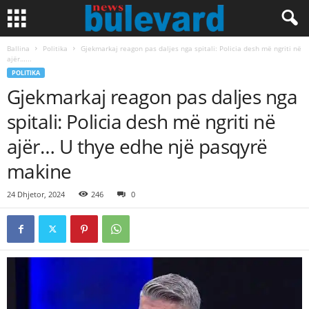
Ballina
Politika
Gjekmarkaj reagon pas daljes nga spitali: Policia desh më ngriti në
ajër…...
POLITIKA
Gjekmarkaj reagon pas daljes nga
spitali: Policia desh më ngriti në
ajër… U thye edhe një pasqyrë
makine
24 Dhjetor, 2024
246
0