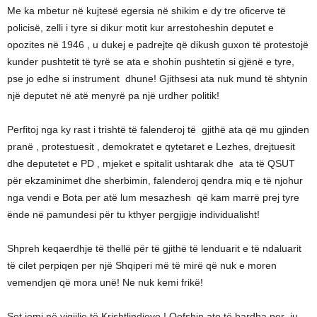
Me ka mbetur në kujtesë egersia në shikim e dy tre oficerve të
policisë, zelli i tyre si dikur motit kur arrestoheshin deputet e
opozites në 1946 , u dukej e padrejte që dikush guxon të protestojë
kunder pushtetit të tyrë se ata e shohin pushtetin si gjënë e tyre,
pse jo edhe si instrument dhune! Gjithsesi ata nuk mund të shtynin
një deputet në atë menyrë pa një urdher politik!
Perfitoj nga ky rast i trishtë të falenderoj të gjithë ata që mu gjinden
pranë , protestuesit , demokratet e qytetaret e Lezhes, drejtuesit
dhe deputetet e PD , mjeket e spitalit ushtarak dhe ata të QSUT
për ekzaminimet dhe sherbimin, falenderoj qendra miq e të njohur
nga vendi e Bota per atë lum mesazhesh që kam marrë prej tyre
ënde në pamundesi për tu kthyer pergjigje individualisht!
Shpreh keqaerdhje të thellë për të gjithë të lenduarit e të ndaluarit
të cilet perpiqen per një Shqiperi më të mirë që nuk e moren
vemendjen që mora unë! Ne nuk kemi frikë!
Sot jemi në vigjilje të Krishtlindjeve ! Qofshin ato të bardha per ju