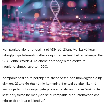
Kompania e njohur e testimit të ADN-së, 23andMe, ka kërkuar
mbrojtje nga falimentimi dhe ka njoftuar se bashkëthemeluesja dhe
CEO, Anne Wojcicki, ka dhënë dorëheqjen me efekte të
menjëhershme, raporton BBC.
Kompania tani do të përpiqet të shesë veten nën mbikëqyrjen e një
gjykate. 23andMe tha në një komunikatë shtypi se planifikon të
vazhdojë të funksionojë gjatë procesit të shitjes dhe se “nuk do të
ketë ndryshime në mënyrën se si kompania ruan, menaxhon ose
mbron të dhënat e klientëve”.