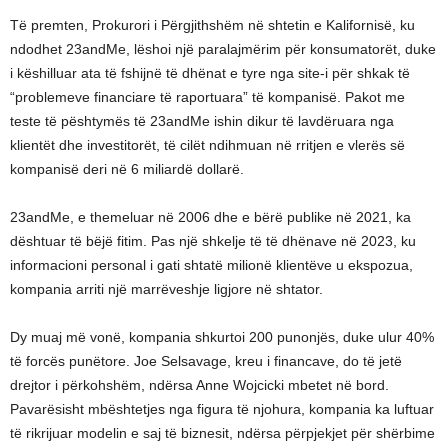
Të premten, Prokurori i Përgjithshëm në shtetin e Kalifornisë, ku
ndodhet 23andMe, lëshoi një paralajmërim për konsumatorët, duke
i këshilluar ata të fshijnë të dhënat e tyre nga site-i për shkak të
“problemeve financiare të raportuara” të kompanisë. Pakot me
teste të pështymës të 23andMe ishin dikur të lavdëruara nga
klientët dhe investitorët, të cilët ndihmuan në rritjen e vlerës së
kompanisë deri në 6 miliardë dollarë.
23andMe, e themeluar në 2006 dhe e bërë publike në 2021, ka
dështuar të bëjë fitim. Pas një shkelje të të dhënave në 2023, ku
informacioni personal i gati shtatë milionë klientëve u ekspozua,
kompania arriti një marrëveshje ligjore në shtator.
Dy muaj më vonë, kompania shkurtoi 200 punonjës, duke ulur 40%
të forcës punëtore. Joe Selsavage, kreu i financave, do të jetë
drejtor i përkohshëm, ndërsa Anne Wojcicki mbetet në bord.
Pavarësisht mbështetjes nga figura të njohura, kompania ka luftuar
të rikrijuar modelin e saj të biznesit, ndërsa përpjekjet për shërbime