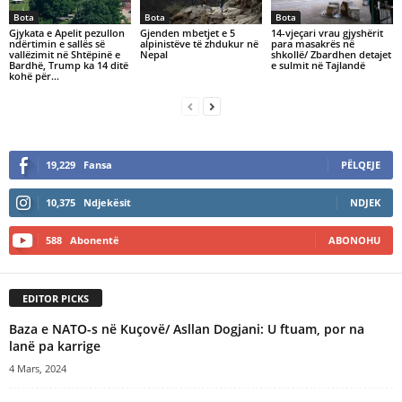
Bota
Bota
Bota
Gjykata e Apelit pezullon
Gjenden mbetjet e 5
14-vjeçari vrau gjyshërit
ndërtimin e sallës së
alpinistëve të zhdukur në
para masakrës në
vallëzimit në Shtëpinë e
Nepal
shkollë/ Zbardhen detajet
Bardhë, Trump ka 14 ditë
e sulmit në Tajlandë
kohë për…
19,229
Fansa
PËLQEJE
10,375
Ndjekësit
NDJEK
588
Abonentë
ABONOHU
EDITOR PICKS
Baza e NATO-s në Kuçovë/ Asllan Dogjani: U ftuam, por na
lanë pa karrige
4 Mars, 2024