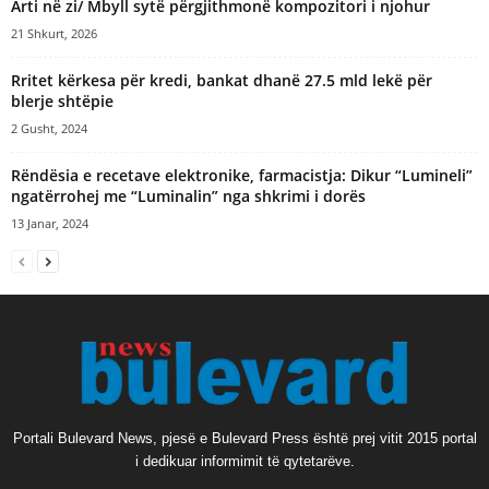
Arti në zi/ Mbyll sytë përgjithmonë kompozitori i njohur
21 Shkurt, 2026
Rritet kërkesa për kredi, bankat dhanë 27.5 mld lekë për
blerje shtëpie
2 Gusht, 2024
Rëndësia e recetave elektronike, farmacistja: Dikur “Lumineli”
ngatërrohej me “Luminalin” nga shkrimi i dorës
13 Janar, 2024
Portali Bulevard News, pjesë e Bulevard Press është prej vitit 2015 portal
i dedikuar informimit të qytetarëve.