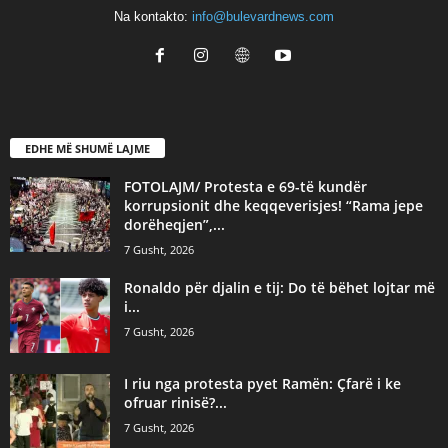
Na kontakto:
info@bulevardnews.com
EDHE MË SHUMË LAJME
FOTOLAJM/ Protesta e 69-të kundër
korrupsionit dhe keqqeverisjes! “Rama jepe
dorëheqjen”,...
7 Gusht, 2026
Ronaldo për djalin e tij: Do të bëhet lojtar më
i...
7 Gusht, 2026
I riu nga protesta pyet Ramën: Çfarë i ke
ofruar rinisë?...
7 Gusht, 2026