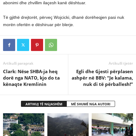
abonimi dhe zhvillim ilaçesh kanë dështuar.
Të gjithë drejtorët, përveç Wojcicki, dhanë dorëheqjen pasi nuk
morën ofertën e dëshiruar për blerje.
Artikulli paraprak
Artikulli tjetër
Clark: Nëse SHBA-ja heq
Egli dhe Gjesti përplasen
dorë nga NATO, kjo do ta
ashpër në BBV: “Je kalama,
kënaqte Kremlinin
nuk di të përballesh!”
ARTIKUJ TË NGJASHËM
MË SHUMË NGA AUTORI