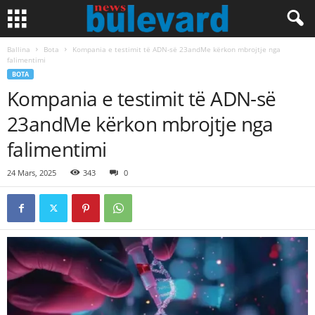
Ballina
Bota
​Kompania e testimit të ADN-së 23andMe kërkon mbrojtje nga
falimentimi
BOTA
​Kompania e testimit të ADN-së
23andMe kërkon mbrojtje nga
falimentimi
24 Mars, 2025
343
0