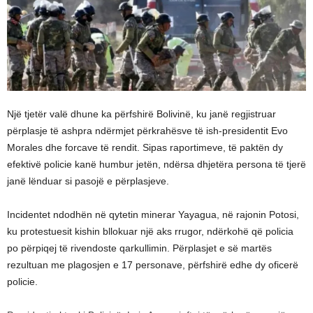
Një tjetër valë dhune ka përfshirë Bolivinë, ku janë regjistruar
përplasje të ashpra ndërmjet përkrahësve të ish-presidentit Evo
Morales dhe forcave të rendit. Sipas raportimeve, të paktën dy
efektivë policie kanë humbur jetën, ndërsa dhjetëra persona të tjerë
janë lënduar si pasojë e përplasjeve.
Incidentet ndodhën në qytetin minerar Yayagua, në rajonin Potosi,
ku protestuesit kishin bllokuar një aks rrugor, ndërkohë që policia
po përpiqej të rivendoste qarkullimin. Përplasjet e së martës
rezultuan me plagosjen e 17 personave, përfshirë edhe dy oficerë
policie.