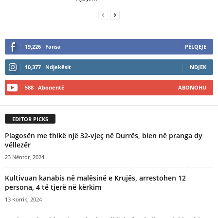
19,226
Fansa
PËLQEJE
10,377
Ndjekësit
NDJEK
588
Abonentë
ABONOHU
EDITOR PICKS
Plagosën me thikë një 32-vjeç në Durrës, bien në pranga dy
vëllezër
23 Nëntor, 2024
Kultivuan kanabis në malësinë e Krujës, arrestohen 12
persona, 4 të tjerë në kërkim
13 Korrik, 2024