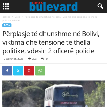
Ballina
Bota
Përplasje të dhunshme në Bolivi, viktima dhe tensione të thella
politike, vdesin...
BOTA
Përplasje të dhunshme në Bolivi,
viktima dhe tensione të thella
politike, vdesin 2 oficerë policie
12 Qershor, 2025
293
0