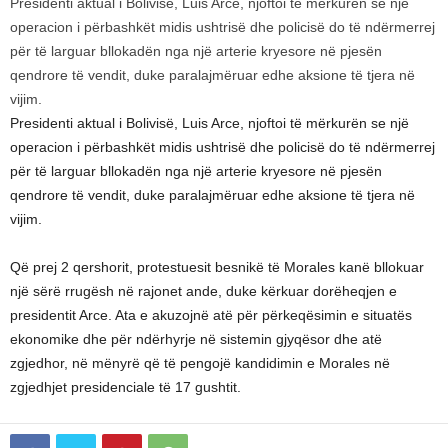
Presidenti aktual i Bolivisë, Luis Arce, njoftoi të mërkurën se një
operacion i përbashkët midis ushtrisë dhe policisë do të ndërmerrej
për të larguar bllokadën nga një arterie kryesore në pjesën
qendrore të vendit, duke paralajmëruar edhe aksione të tjera në
vijim.
Presidenti aktual i Bolivisë, Luis Arce, njoftoi të mërkurën se një
operacion i përbashkët midis ushtrisë dhe policisë do të ndërmerrej
për të larguar bllokadën nga një arterie kryesore në pjesën
qendrore të vendit, duke paralajmëruar edhe aksione të tjera në
vijim.
Që prej 2 qershorit, protestuesit besnikë të Morales kanë bllokuar
një sërë rrugësh në rajonet ande, duke kërkuar dorëheqjen e
presidentit Arce. Ata e akuzojnë atë për përkeqësimin e situatës
ekonomike dhe për ndërhyrje në sistemin gjyqësor dhe atë
zgjedhor, në mënyrë që të pengojë kandidimin e Morales në
zgjedhjet presidenciale të 17 gushtit.