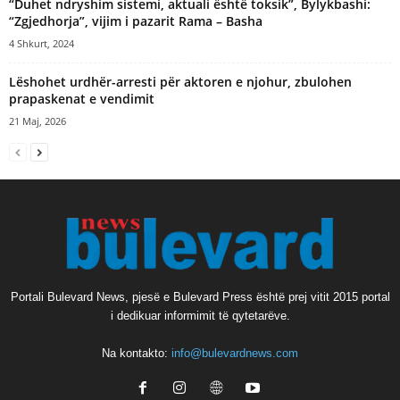
“Duhet ndryshim sistemi, aktuali është toksik”, Bylykbashi:
“Zgjedhorja”, vijim i pazarit Rama – Basha
4 Shkurt, 2024
Lëshohet urdhër-arresti për aktoren e njohur, zbulohen
prapaskenat e vendimit
21 Maj, 2026
Portali Bulevard News, pjesë e Bulevard Press është prej vitit 2015 portal
i dedikuar informimit të qytetarëve.
Na kontakto:
info@bulevardnews.com