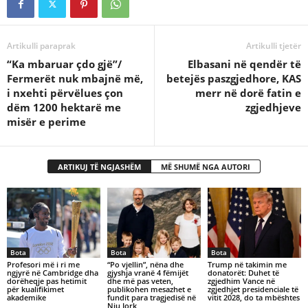
Artikulli paraprak
Artikulli tjetër
“Ka mbaruar çdo gjë”/
Elbasani në qendër të
Fermerët nuk mbajnë më,
betejës paszgjedhore, KAS
i nxehti përvëlues çon
merr në dorë fatin e
dëm 1200 hektarë me
zgjedhjeve
misër e perime
ARTIKUJ TË NGJASHËM
MË SHUMË NGA AUTORI
Bota
Bota
Bota
​Profesori më i ri me
“Po vjellin”, nëna dhe
Trump në takimin me
ngjyrë në Cambridge dha
gjyshja vranë 4 fëmijët
donatorët: Duhet të
dorëheqje pas hetimit
dhe më pas veten,
zgjedhim Vance në
për kualifikimet
publikohen mesazhet e
zgjedhjet presidenciale të
akademike
fundit para tragjedisë në
vitit 2028, do ta mbështes
Nju Jork