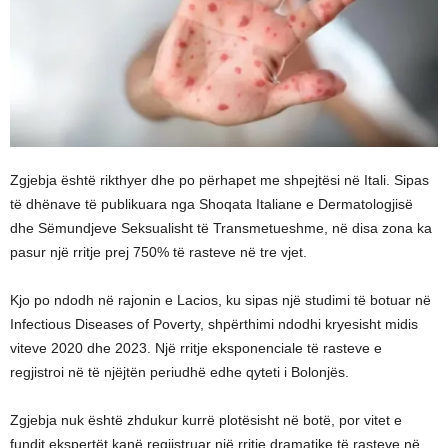
Zgjebja është rikthyer dhe po përhapet me shpejtësi në Itali. Sipas
të dhënave të publikuara nga Shoqata Italiane e Dermatologjisë
dhe Sëmundjeve Seksualisht të Transmetueshme, në disa zona ka
pasur një rritje prej 750% të rasteve në tre vjet.
Kjo po ndodh në rajonin e Lacios, ku sipas një studimi të botuar në
Infectious Diseases of Poverty, shpërthimi ndodhi kryesisht midis
viteve 2020 dhe 2023. Një rritje eksponenciale të rasteve e
regjistroi në të njëjtën periudhë edhe qyteti i Bolonjës.
Zgjebja nuk është zhdukur kurrë plotësisht në botë, por vitet e
fundit ekspertët kanë regjistruar një rritje dramatike të rasteve në