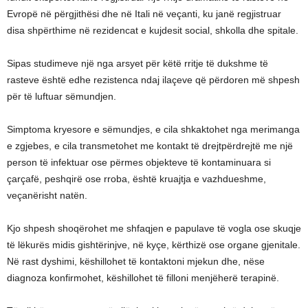
Evropë në përgjithësi dhe në Itali në veçanti, ku janë regjistruar
disa shpërthime në rezidencat e kujdesit social, shkolla dhe spitale.
Sipas studimeve një nga arsyet për këtë rritje të dukshme të
rasteve është edhe rezistenca ndaj ilaçeve që përdoren më shpesh
për të luftuar sëmundjen.
Simptoma kryesore e sëmundjes, e cila shkaktohet nga merimanga
e zgjebes, e cila transmetohet me kontakt të drejtpërdrejtë me një
person të infektuar ose përmes objekteve të kontaminuara si
çarçafë, peshqirë ose rroba, është kruajtja e vazhdueshme,
veçanërisht natën.
Kjo shpesh shoqërohet me shfaqjen e papulave të vogla ose skuqje
të lëkurës midis gishtërinjve, në kyçe, kërthizë ose organe gjenitale.
Në rast dyshimi, këshillohet të kontaktoni mjekun dhe, nëse
diagnoza konfirmohet, këshillohet të filloni menjëherë terapinë.