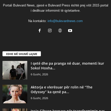
Portali Bulevard News, pjesë e Bulevard Press është prej vitit 2015 portal
i dedikuar informimit të qytetarëve.
Na kontakto:
info@bulevardnews.com
EDHE MË SHUMË LAJME
I qetë dhe pa pranga në duar, momenti kur
Sokol Hoxha...
6 Gusht, 2026
Aktorja e vlerësuar për rolin në “The
Odyssey” ka qenë pa...
6 Gusht, 2026
Josie Gibson krenare për transformimin pas