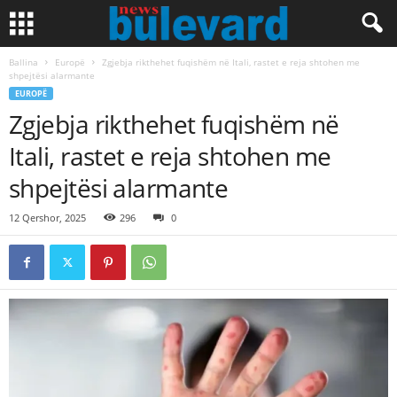
Ballina
Europë
Zgjebja rikthehet fuqishëm në Itali, rastet e reja shtohen me
shpejtësi alarmante
EUROPË
Zgjebja rikthehet fuqishëm në
Itali, rastet e reja shtohen me
shpejtësi alarmante
12 Qershor, 2025
296
0