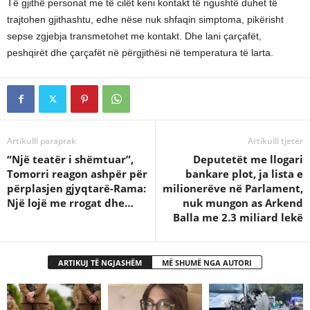
Të gjithë personat me të cilët keni kontakt të ngushtë duhet të
trajtohen gjithashtu, edhe nëse nuk shfaqin simptoma, pikërisht
sepse zgjebja transmetohet me kontakt. Dhe lani çarçafët,
peshqirët dhe çarçafët në përgjithësi në temperatura të larta.
Artikulli paraprak
Artikulli tjetër
“Një teatër i shëmtuar”,
Deputetët me llogari
Tomorri reagon ashpër për
bankare plot, ja lista e
përplasjen gjyqtarë-Rama:
milionerëve në Parlament,
Një lojë me rrogat dhe…
nuk mungon as Arkend
Balla me 2.3 miliard lekë
ARTIKUJ TË NGJASHËM
MË SHUMË NGA AUTORI