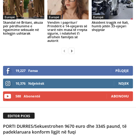
Europë
Europë
Europë
Skandal në Britani, akuza
Vendim i papritur/
Aksident tragjik në Itali,
për përdhunime e
Prindërit e 14-vjeçares së
humb jetën 33-vjeçari
ngacmime seksuale në
vrarë nën masa të rrepta
shqiptar
kolegjin ushtarak
sigurie, i ndalohet t’i
afrohen familjes së
autorit
19,227
Fansa
PËLQEJE
10,376
Ndjekësit
NDJEK
588
Abonentë
ABONOHU
EDITOR PICKS
PORTI DURRES/Sekuestrohen 9670 euro dhe 3345 paund, të
padeklaruara konform ligjit në fuqi