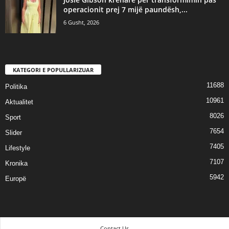
operacionit prej 7 mijë paundësh,...
6 Gusht, 2026
KATEGORI E POPULLARIZUAR
11688
Politika
10961
Aktualitet
8026
Sport
7654
Slider
7405
Lifestyle
7107
Kronika
5942
Europë
Contact Us