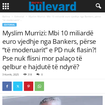
Ballina
Editorial
Myslim Murrizi: Mbi 10 miliardë euro vjedhje nga Bankers, përse
“të moderuarit”...
EDITORIAL
Myslim Murrizi: Mbi 10 miliardë
euro vjedhje nga Bankers, përse
“të moderuarit” e PD nuk flasin?!
Pse nuk flisni mor palaço të
qelbur e hajdutë të ndyrë?
3 Korrik, 2025
318
0