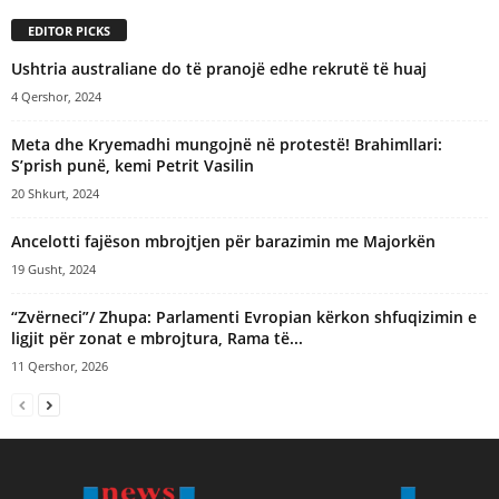
EDITOR PICKS
Ushtria australiane do të pranojë edhe rekrutë të huaj
4 Qershor, 2024
Meta dhe Kryemadhi mungojnë në protestë! Brahimllari:
S’prish punë, kemi Petrit Vasilin
20 Shkurt, 2024
​Ancelotti fajëson mbrojtjen për barazimin me Majorkën
19 Gusht, 2024
“Zvërneci”/ Zhupa: Parlamenti Evropian kërkon shfuqizimin e
ligjit për zonat e mbrojtura, Rama të...
11 Qershor, 2026