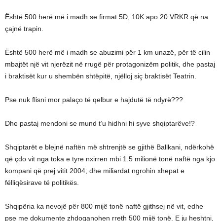
Është 500 herë më i madh se firmat 5D, 10K apo 20 VRKR që na
çajnë trapin.
Është 500 herë më i madh se abuzimi për 1 km unazë, për të cilin
mbajtët një vit njerëzit në rrugë për protagonizëm politik, dhe pastaj
i braktisët kur u shembën shtëpitë, njëlloj siç braktisët Teatrin.
Pse nuk flisni mor palaço të qelbur e hajdutë të ndyrë???
Dhe pastaj mendoni se mund t’u hidhni hi syve shqiptarëve!?
Shqiptarët e blejnë naftën më shtrenjtë se gjithë Ballkani, ndërkohë
që çdo vit nga toka e tyre nxirren mbi 1.5 milionë tonë naftë nga kjo
kompani që prej vitit 2004; dhe miliardat ngrohin xhepat e
fëlliqësirave të politikës.
Shqipëria ka nevojë për 800 mijë tonë naftë gjithsej në vit, edhe
pse me dokumente zhdoganohen rreth 500 mijë tonë. E ju heshtni,