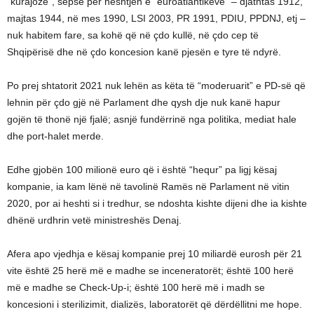
“kurajoze”, sepse për heshtjen e “euroatlantikëve” – djathtas 1912,
majtas 1944, në mes 1990, LSI 2003, PR 1991, PDIU, PPDNJ, etj –
nuk habitem fare, sa kohë që në çdo kullë, në çdo cep të
Shqipërisë dhe në çdo koncesion kanë pjesën e tyre të ndyrë.
Po prej shtatorit 2021 nuk lehën as këta të “moderuarit” e PD-së që
lehnin për çdo gjë në Parlament dhe qysh dje nuk kanë hapur
gojën të thonë një fjalë; asnjë fundërrinë nga politika, mediat hale
dhe port-halet merde.
Edhe gjobën 100 milionë euro që i është “hequr” pa ligj kësaj
kompanie, ia kam lënë në tavolinë Ramës në Parlament në vitin
2020, por ai heshti si i tredhur, se ndoshta kishte dijeni dhe ia kishte
dhënë urdhrin vetë ministreshës Denaj.
Afera apo vjedhja e kësaj kompanie prej 10 miliardë eurosh për 21
vite është 25 herë më e madhe se inceneratorët; është 100 herë
më e madhe se Check-Up-i; është 100 herë më i madh se
koncesioni i sterilizimit, dializës, laboratorët që dërdëllitni me hope.