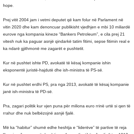
hope.
Prej vitit 2004 jam i vetmi deputet që kam folur në Parlament në
vitin 2020 dhe kam denoncuar publikisht vjedhjen e mbi 10 miliardë
eurove nga kompania kineze “Bankers Petroleum”, e cila prej 21
vitesh nuk ka paguar asnjë qindarkë tatim fitimi, sepse fitimin real e
ka ndarë gjithmonë me zagarët e pushtetit.
Kur në pushtet ishte PD, avokatë të kësaj kompanie ishin
eksponentë juristë-hajdutë dhe ish-ministra të PS-së.
Kur në pushtet erdhi PS, pra nga 2013, avokatë të kësaj kompanie
janë ish-ministra të PD-së.
Pra, zagari politik kur vjen puna për miliona euro rrinë urtë si qen të
rrahur dhe nuk belbëzojnë asnjë fjalë.
Më ka “habitur” shumë edhe heshtja e “liderëve” të partive të reja