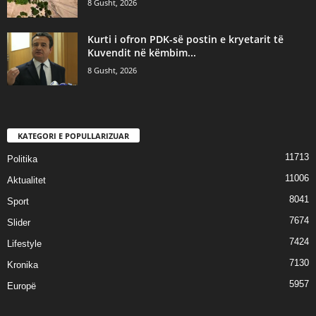
8 Gusht, 2026
Kurti i ofron PDK-së postin e kryetarit të
Kuvendit në këmbim...
8 Gusht, 2026
KATEGORI E POPULLARIZUAR
11713
Politika
11006
Aktualitet
8041
Sport
7674
Slider
7424
Lifestyle
7130
Kronika
5957
Europë