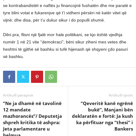
se kontrabandistët e naftës ju financojnë fushatën dhe me paratë e
tyre blini votat e fukarenjve që t’i vidheni përsëri në katër vitet që
vijnë; dhe disa, për t’u dukur sikur i do populli shumë.
Dilni pra, flisni një fjalë mor hale politikani, se kjo është vjedhja
numër 1 në 21 vite “demokraci”; bëni sikur ziheni mes vetes dhe
heshtni të gjithë së bashku si tufë hijenash që shqyeni çdo pasuri
së bashku.
Artikulli paraprak
Artikulli tjetër
“Ne ja dhamë në tavolinë
“Qeveritë kanë ngrënë
12 mandate
bukë”, Manjani bën
mazhorancës”/ Deputetja
deklaratën e fortë: Ja kush
shpreh kritika të ashpra:
ka përfituar nga “thesi” i
Jeta parlamentare u
Bankers
helmua…