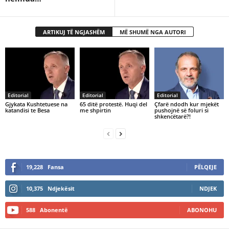
ARTIKUJ TË NGJASHËM
MË SHUMË NGA AUTORI
Editorial
Editorial
Editorial
Gjykata Kushtetuese na
65 ditë protestë. Huqi del
Çfarë ndodh kur mjekët
katandisi te Besa
me shpirtin
pushojnë së foluri si
shkencëtarë?!
19,228
Fansa
PËLQEJE
10,375
Ndjekësit
NDJEK
588
Abonentë
ABONOHU