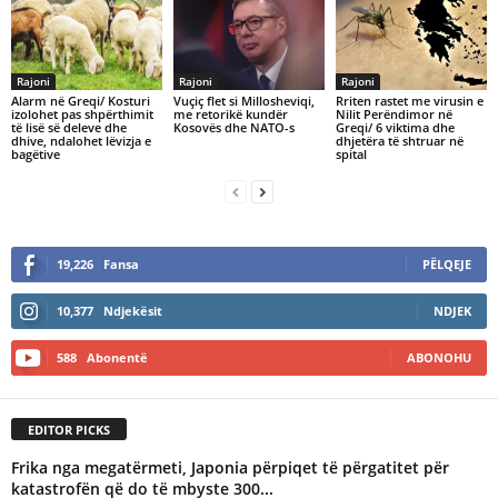
Rajoni
Rajoni
Rajoni
Alarm në Greqi/ Kosturi
​Vuçiç flet si Millosheviqi,
Rriten rastet me virusin e
izolohet pas shpërthimit
me retorikë kundër
Nilit Perëndimor në
të lisë së deleve dhe
Kosovës dhe NATO-s
Greqi/ 6 viktima dhe
dhive, ndalohet lëvizja e
dhjetëra të shtruar në
bagëtive
spital
19,226
Fansa
PËLQEJE
10,377
Ndjekësit
NDJEK
588
Abonentë
ABONOHU
EDITOR PICKS
Frika nga megatërmeti, Japonia përpiqet të përgatitet për
katastrofën që do të mbyste 300...