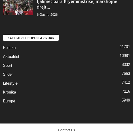
fjalimet para Kryeministrisë, marshojnë
drejt...
6 Gusht, 2026
KATEGORI E POPULLARIZUAR
11701
Politika
10981
Aktualitet
8032
Sport
7663
Slider
7412
Lifestyle
7116
Kronika
5949
Europë
Contact Us