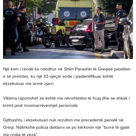
Një krim i rëndë ka ndodhur në Shën Parashki të Greqisë pasditen
e së premtes, ku një 43-vjeçar ende i paidentifikuar është
ekzekutuar me armë zjarri.
Viktima raportohet se është me nënshtetësi të huaj dhe se shkak i
krimit janë mosmarrëveshjet personale.
Gjithashtu i ekzekutuari nuk rezulton me precedentë penalë në
Greqi. Ndërkohë policia deklaroi se po kërkonin një “burrë të gjatë
me rroba të zeza”.