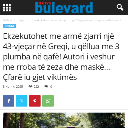
Ballina
Rajoni
Ekzekutohet me armë zjarri një 43-vjeçar në Greqi, u qëllua me 3...
RAJONI
Ekzekutohet me armë zjarri një
43-vjeçar në Greqi, u qëllua me 3
plumba në qafë! Autori i veshur
me rroba të zeza dhe maskë…
Çfarë iu gjet viktimës
5 Korrik, 2025
222
0