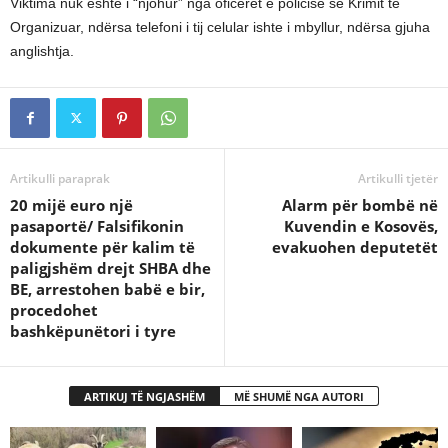
Viktima nuk është i “njohur” nga oficerët e policisë së Krimit të
Organizuar, ndërsa telefoni i tij celular ishte i mbyllur, ndërsa gjuha
anglishtja.
Artikulli paraprak
Artikulli tjetër
20 mijë euro një
Alarm për bombë në
pasaportë/ Falsifikonin
Kuvendin e Kosovës,
dokumente për kalim të
evakuohen deputetët
paligjshëm drejt SHBA dhe
BE, arrestohen babë e bir,
procedohet
bashkëpunëtori i tyre
ARTIKUJ TË NGJASHËM
MË SHUMË NGA AUTORI