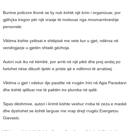
Burime policore thonë se ky nuk është një krim i organizuar, por
gjithçka tregon për një vrasje të motivuar nga mosmarrëveshje
personale.
Viktima kishte çelësat e shtëpisë me vete kur u gjet, ndërsa në
vendngjarje u gjetën shtatë gëzhoja.
Autori nuk iku në këmbë, por arriti në një pikë dhe prej andej po
hetohet nëse dikush tjetër e priste që e ndihmoi të arratisej.
Viktima u gjet i vdekur dje pasdite në rrugën Irini në Agia Paraskevi
dhe është qëlluar me të paktën tre plumba në qafë.
Sipas dëshmive, autori i krimit kishte veshur rroba të zeza e maskë
dhe dyshohet se është larguar me vrap drejt rrugës Evergetou
Giavasis.