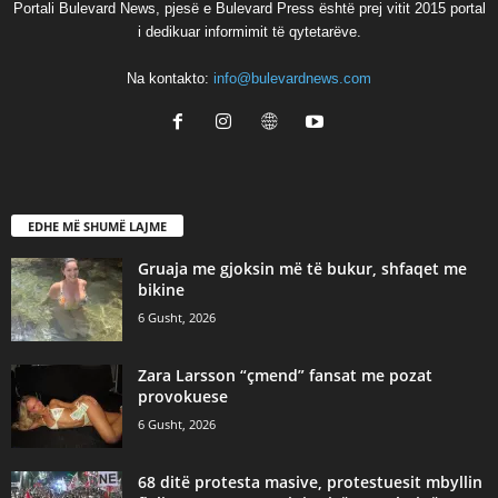
Portali Bulevard News, pjesë e Bulevard Press është prej vitit 2015 portal
i dedikuar informimit të qytetarëve.
Na kontakto:
info@bulevardnews.com
EDHE MË SHUMË LAJME
Gruaja me gjoksin më të bukur, shfaqet me
bikine
6 Gusht, 2026
Zara Larsson “çmend” fansat me pozat
provokuese
6 Gusht, 2026
68 ditë protesta masive, protestuesit mbyllin