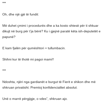
***
Oh, dhe një gjë të fundit:
Më duhet çmimi i procedurës dhe a ka kosto shtesë për ti shkuar
dikujt në burg për t’ja bërë? Ku i gjejnë paratë këta ish-deputetët e
papunë?
E kam fjalën për qumështori + tullumbacin.
Shihni kur të thotë mi pagoi mami!!
***
Ndoshta, njëri nga gardianët e burgut të Fierit e shikon dhe më
shkruan privatisht. Premtoj konfidencialitet absolut.
Unë o marrë përgjigje, o vdes”, shkruan ajo.