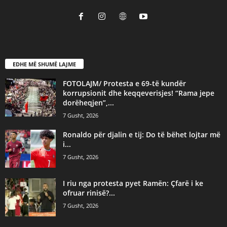
EDHE MË SHUMË LAJME
FOTOLAJM/ Protesta e 69-të kundër
korrupsionit dhe keqqeverisjes! “Rama jepe
dorëheqjen”,...
7 Gusht, 2026
Ronaldo për djalin e tij: Do të bëhet lojtar më
i...
7 Gusht, 2026
I riu nga protesta pyet Ramën: Çfarë i ke
ofruar rinisë?...
7 Gusht, 2026