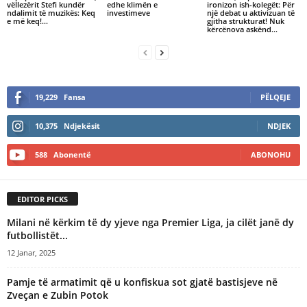
vëllezërit Stefi kundër
edhe klimën e
ironizon ish-kolegët: Për
ndalimit të muzikës: Keq
investimeve
një debat u aktivizuan të
e më keq!...
gjitha strukturat! Nuk
kërcënova askënd...
19,229
Fansa
PËLQEJE
10,375
Ndjekësit
NDJEK
588
Abonentë
ABONOHU
EDITOR PICKS
Milani në kërkim të dy yjeve nga Premier Liga, ja cilët janë dy
futbollistët...
12 Janar, 2025
Pamje të armatimit që u konfiskua sot gjatë bastisjeve në
Zveçan e Zubin Potok