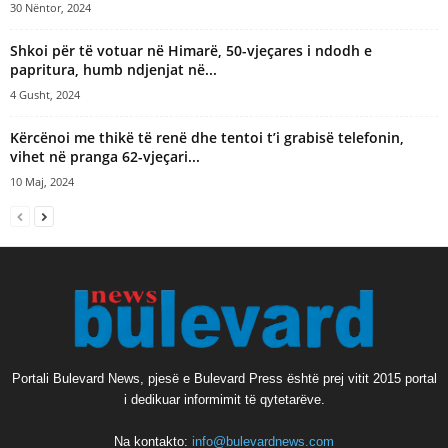
30 Nëntor, 2024
Shkoi për të votuar në Himarë, 50-vjeçares i ndodh e
papritura, humb ndjenjat në...
4 Gusht, 2024
Kërcënoi me thikë të renë dhe tentoi t’i grabisë telefonin,
vihet në pranga 62-vjeçari...
10 Maj, 2024
Portali Bulevard News, pjesë e Bulevard Press është prej vitit 2015 portal
i dedikuar informimit të qytetarëve.
Na kontakto:
info@bulevardnews.com