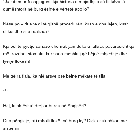
“Ju lutem, më shpjegoni, kjo historia e mbjedhjes së flokëve të
qumështorit në burg është e vërtetë apo jo?
Nëse po – dua te di të gjithë procedurën, kush e dha lejen, kush
shkoi dhe si u realizua?
Kjo është pyetje serioze dhe nuk jam duke u talluar, pavarësisht që
më trazohet stomaku kur shoh meshkuj që bëjnë mbjedhje dhe
lyerje flokësh!
Me që ra fjala, ka një arsye pse bëjnë mëkate të tilla.
***
Hej, kush është drejtor burgu në Shqipëri?
Dua përgjigje, si i mbolli flokët në burg ky? Diçka nuk shkon me
sistemin.