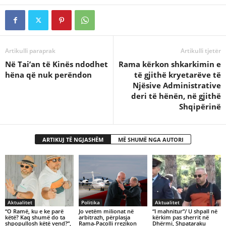
Artikulli paraprak
Artikulli tjetër
Në Tai’an të Kinës ndodhet
Rama kërkon shkarkimin e
hëna që nuk perëndon
të gjithë kryetarëve të
Njësive Administrative
deri të hënën, në gjithë
Shqipërinë
ARTIKUJ TË NGJASHËM
MË SHUMË NGA AUTORI
Aktualitet
Politika
Aktualitet
“O Ramë, ku e ke parë
Jo vetëm milionat në
“I mahnitur”/ U shpall në
këtë? Kaq shumë do ta
arbitrazh, përplasja
kërkim pas sherrit në
shpopullosh këtë vend?”,
Rama-Pacolli rrezikon
Dhërmi, Shpataraku