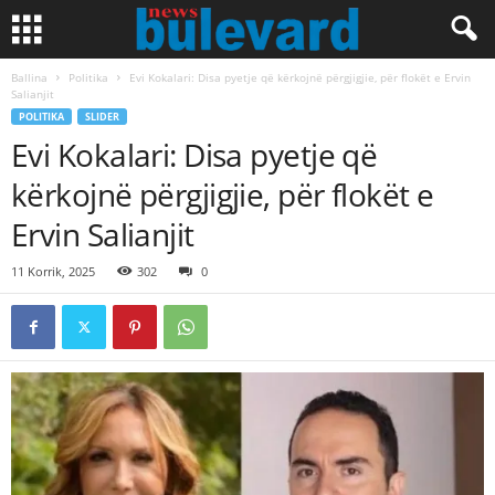
Ballina
Politika
Evi Kokalari: Disa pyetje që kërkojnë përgjigjie, për flokët e Ervin
Salianjit
POLITIKA
SLIDER
Evi Kokalari: Disa pyetje që
kërkojnë përgjigjie, për flokët e
Ervin Salianjit
11 Korrik, 2025
302
0