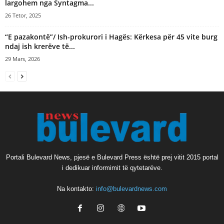
largohem nga Syntagma...
26 Tetor, 2025
“E pazakontë”/ Ish-prokurori i Hagës: Kërkesa për 45 vite burg
ndaj ish krerëve të...
29 Mars, 2026
Portali Bulevard News, pjesë e Bulevard Press është prej vitit 2015 portal
i dedikuar informimit të qytetarëve.
Na kontakto:
info@bulevardnews.com