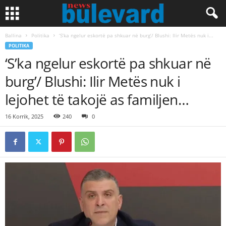
Ballina
Politika
‘S’ka ngelur eskortë pa shkuar në burg’/ Blushi: Ilir Metës nuk i...
POLITIKA
‘S’ka ngelur eskortë pa shkuar në
burg’/ Blushi: Ilir Metës nuk i
lejohet të takojë as familjen…
16 Korrik, 2025
240
0