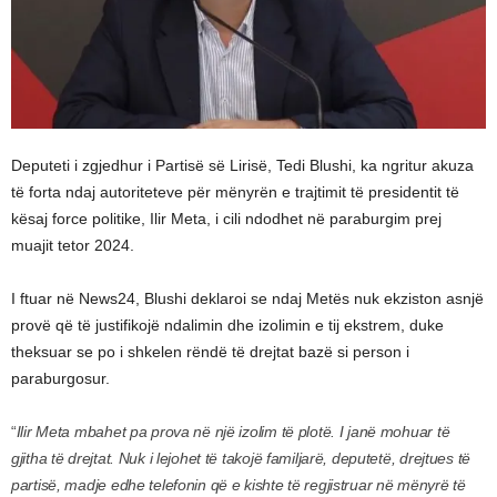
Deputeti i zgjedhur i Partisë së Lirisë, Tedi Blushi, ka ngritur akuza
të forta ndaj autoriteteve për mënyrën e trajtimit të presidentit të
kësaj force politike, Ilir Meta, i cili ndodhet në paraburgim prej
muajit tetor 2024.
I ftuar në News24, Blushi deklaroi se ndaj Metës nuk ekziston asnjë
provë që të justifikojë ndalimin dhe izolimin e tij ekstrem, duke
theksuar se po i shkelen rëndë të drejtat bazë si person i
paraburgosur.
“
Ilir Meta mbahet pa prova në një izolim të plotë. I janë mohuar të
gjitha të drejtat. Nuk i lejohet të takojë familjarë, deputetë, drejtues të
partisë, madje edhe telefonin që e kishte të regjistruar në mënyrë të