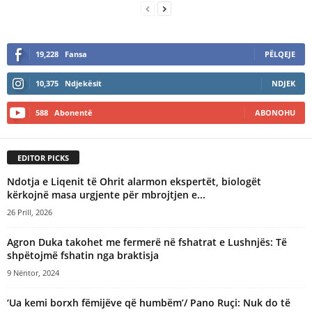
19,228
Fansa
PËLQEJE
10,375
Ndjekësit
NDJEK
588
Abonentë
ABONOHU
EDITOR PICKS
Ndotja e Liqenit të Ohrit alarmon ekspertët, biologët
kërkojnë masa urgjente për mbrojtjen e...
26 Prill, 2026
Agron Duka takohet me fermerë në fshatrat e Lushnjës: Të
shpëtojmë fshatin nga braktisja
9 Nëntor, 2024
‘Ua kemi borxh fëmijëve që humbëm’/ Pano Ruçi: Nuk do të