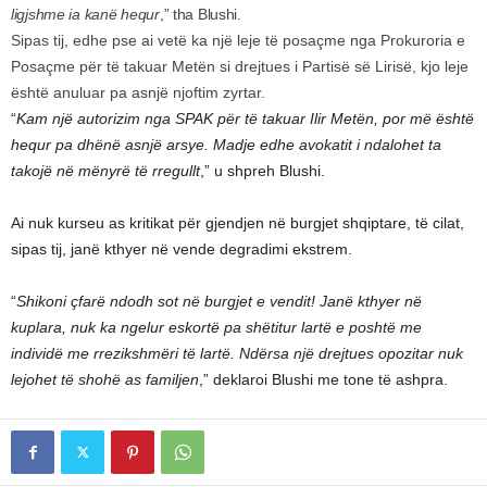
ligjshme ia kanë hequr
,” tha Blushi.
Sipas tij, edhe pse ai vetë ka një leje të posaçme nga Prokuroria e
Posaçme për të takuar Metën si drejtues i Partisë së Lirisë, kjo leje
është anuluar pa asnjë njoftim zyrtar.
“
Kam një autorizim nga SPAK për të takuar Ilir Metën, por më është
hequr pa dhënë asnjë arsye. Madje edhe avokatit i ndalohet ta
takojë në mënyrë të rregullt
,” u shpreh Blushi.
Ai nuk kurseu as kritikat për gjendjen në burgjet shqiptare, të cilat,
sipas tij, janë kthyer në vende degradimi ekstrem.
“
Shikoni çfarë ndodh sot në burgjet e vendit! Janë kthyer në
kuplara, nuk ka ngelur eskortë pa shëtitur lartë e poshtë me
individë me rrezikshmëri të lartë. Ndërsa një drejtues opozitar nuk
lejohet të shohë as familjen
,” deklaroi Blushi me tone të ashpra.