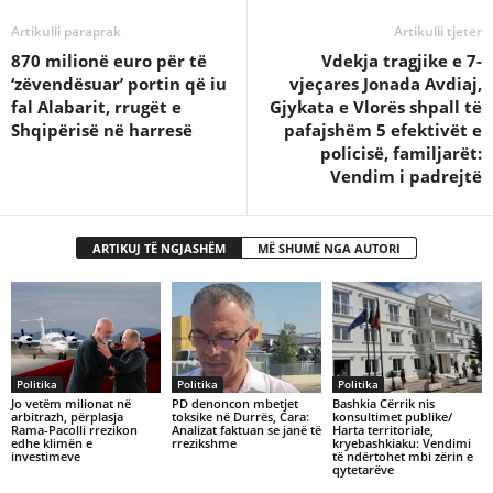
Artikulli paraprak
Artikulli tjetër
870 milionë euro për të
Vdekja tragjike e 7-
‘zëvendësuar’ portin që iu
vjeçares Jonada Avdiaj,
fal Alabarit, rrugët e
Gjykata e Vlorës shpall të
Shqipërisë në harresë
pafajshëm 5 efektivët e
policisë, familjarët:
Vendim i padrejtë
ARTIKUJ TË NGJASHËM
MË SHUMË NGA AUTORI
Politika
Politika
Politika
Jo vetëm milionat në
PD denoncon mbetjet
Bashkia Cërrik nis
arbitrazh, përplasja
toksike në Durrës, Cara:
konsultimet publike/
Rama-Pacolli rrezikon
Analizat faktuan se janë të
Harta territoriale,
edhe klimën e
rrezikshme
kryebashkiaku: Vendimi
investimeve
të ndërtohet mbi zërin e
qytetarëve