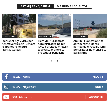
ARTIKUJ TË NGJASHËM
MË SHUMË NGA AUTORI
Aktualitet
Aktualitet
Aktualitet
Kërkohet nga Zvicra për
Fier/ Mbi 1 300 masa
Anulimi i koncesionit të
tentativë vrasjeje, Gjykata
administrative në një
aeroportit të Vlorës,
e Tiranës lë në burg
javë, 6 drejtues mjetesh
kompania e Pacollit: Jemi
Barkay Gulbas
të arrestuar dhe 6 të
përjashtuar në mënyrë të
proceduar penalisht
paligjshme
19,227
Fansa
PËLQEJE
10,377
Ndjekësit
NDJEK
588
Abonentë
ABONOHU