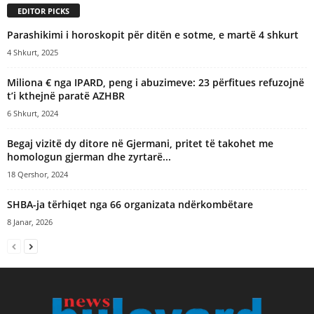
EDITOR PICKS
Parashikimi i horoskopit për ditën e sotme, e martë 4 shkurt
4 Shkurt, 2025
Miliona € nga IPARD, peng i abuzimeve: 23 përfitues refuzojnë
t’i kthejnë paratë AZHBR
6 Shkurt, 2024
Begaj vizitë dy ditore në Gjermani, pritet të takohet me
homologun gjerman dhe zyrtarë...
18 Qershor, 2024
SHBA-ja tërhiqet nga 66 organizata ndërkombëtare
8 Janar, 2026