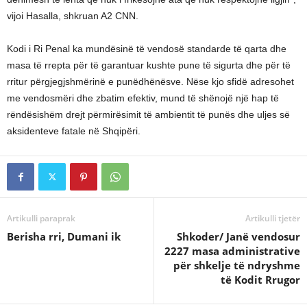
vijoi Hasalla, shkruan A2 CNN.
Kodi i Ri Penal ka mundësinë të vendosë standarde të qarta dhe
masa të rrepta për të garantuar kushte pune të sigurta dhe për të
rritur përgjegjshmërinë e punëdhënësve. Nëse kjo sfidë adresohet
me vendosmëri dhe zbatim efektiv, mund të shënojë një hap të
rëndësishëm drejt përmirësimit të ambientit të punës dhe uljes së
aksidenteve fatale në Shqipëri.
Artikulli paraprak
Artikulli tjetër
Berisha rri, Dumani ik
Shkoder/ Janë vendosur
2227 masa administrative
për shkelje të ndryshme
të Kodit Rrugor