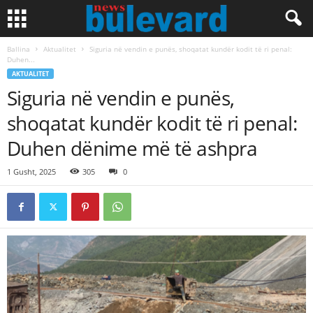
Ballina
Aktualitet
Siguria në vendin e punës, shoqatat kundër kodit të ri penal:
Duhen...
AKTUALITET
Siguria në vendin e punës,
shoqatat kundër kodit të ri penal:
Duhen dënime më të ashpra
1 Gusht, 2025
305
0