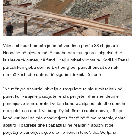
Vitin e shkuar humbën jetën në vendin e punës 33 shqiptarë.
Ndonëse në pjesën më të madhe nga mungesa e sigurisë dhe
kushteve të punës, në fund… faji u mbeti viktimave. Kodi i ri Penal
parashikon gjoba deri në 1 vit burg për punëdhënësit që nuk
ofrojnë kushtet e duhura të sigurimit teknik në punë.
“Në mënyrë absurde, shkelja e rregullave të sigurimit teknik në
punë, kur ka sjellë pasoja të rënda për jetën dhe shëndetin e
punonjësve konsiderohet vetëm kundravajtje penale dhe dënohet
me gjobë ose deri 1 vit burg. Ky lehtësim i sanksioneve, në nje
kohë kur kodi në çdo aspekt tjetër është bërë me represiv, është
absurd, i padrejtë dhe i pabazuar në realitetin abuzivist që
përjetojnë punonjësit çdo ditë në vendin tonë”, tha Gertjana