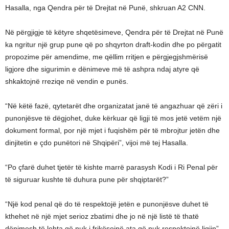
Hasalla, nga Qendra për të Drejtat në Punë, shkruan A2 CNN.
Në përgjigje të këtyre shqetësimeve, Qendra për të Drejtat në Punë
ka ngritur një grup pune që po shqyrton draft-kodin dhe po përgatit
propozime për amendime, me qëllim rritjen e përgjegjshmërisë
ligjore dhe sigurimin e dënimeve më të ashpra ndaj atyre që
shkaktojnë rreziqe në vendin e punës.
“Në këtë fazë, qytetarët dhe organizatat janë të angazhuar që zëri i
punonjësve të dëgjohet, duke kërkuar që ligji të mos jetë vetëm një
dokument formal, por një mjet i fuqishëm për të mbrojtur jetën dhe
dinjitetin e çdo punëtori në Shqipëri”, vijoi më tej Hasalla.
“Po çfarë duhet tjetër të kishte marrë parasysh Kodi i Ri Penal për
të siguruar kushte të duhura pune për shqiptarët?”
“Një kod penal që do të respektojë jetën e punonjësve duhet të
kthehet në një mjet serioz zbatimi dhe jo në një listë të thatë
dënimesh të lehta që nuk i frikësojnë ata që nuk respektojnë ligjin”,