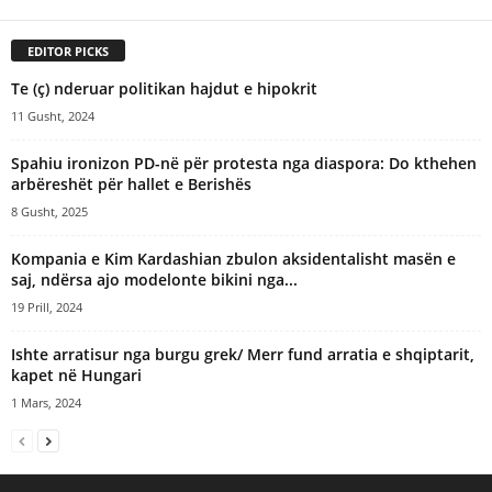
EDITOR PICKS
Te (ç) nderuar politikan hajdut e hipokrit
11 Gusht, 2024
Spahiu ironizon PD-në për protesta nga diaspora: Do kthehen
arbëreshët për hallet e Berishës
8 Gusht, 2025
Kompania e Kim Kardashian zbulon aksidentalisht masën e
saj, ndërsa ajo modelonte bikini nga...
19 Prill, 2024
Ishte arratisur nga burgu grek/ Merr fund arratia e shqiptarit,
kapet në Hungari
1 Mars, 2024