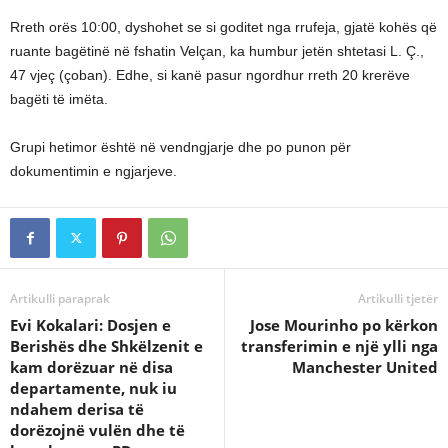
Rreth orës 10:00, dyshohet se si goditet nga rrufeja, gjatë kohës që
ruante bagëtinë në fshatin Velçan, ka humbur jetën shtetasi L. Ç.,
47 vjeç (çoban). Edhe, si kanë pasur ngordhur rreth 20 krerëve
bagëti të imëta.
Grupi hetimor është në vendngjarje dhe po punon për
dokumentimin e ngjarjeve.
Artikulli paraprak
Artikulli tjetër
Evi Kokalari: Dosjen e
Jose Mourinho po kërkon
Berishës dhe Shkëlzenit e
transferimin e një ylli nga
kam dorëzuar në disa
Manchester United
departamente, nuk iu
ndahem derisa të
dorëzojnë vulën dhe të