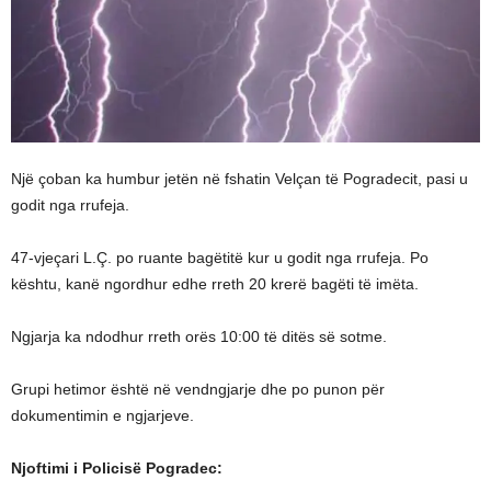
Një çoban ka humbur jetën në fshatin Velçan të Pogradecit, pasi u
godit nga rrufeja.
47-vjeçari L.Ç. po ruante bagëtitë kur u godit nga rrufeja. Po
kështu, kanë ngordhur edhe rreth 20 krerë bagëti të imëta.
Ngjarja ka ndodhur rreth orës 10:00 të ditës së sotme.
Grupi hetimor është në vendngjarje dhe po punon për
dokumentimin e ngjarjeve.
Njoftimi i Policisë Pogradec: