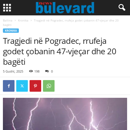
Ballina
Kronika
Tragjedi në Pogradec, rrufeja godet çobanin 47-vjeçar dhe 20
bagëti
KRONIKA
Tragjedi në Pogradec, rrufeja
godet çobanin 47-vjeçar dhe 20
bagëti
5 Gusht, 2025
198
0