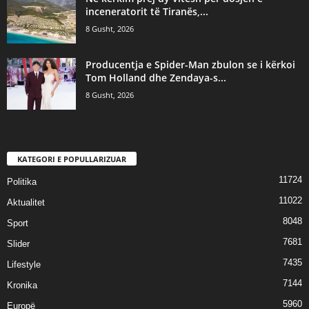
inceneratorit të Tiranës,...
8 Gusht, 2026
Producentja e Spider-Man zbulon se i kërkoi
Tom Holland dhe Zendaya-s...
8 Gusht, 2026
KATEGORI E POPULLARIZUAR
11724
Politika
11022
Aktualitet
8048
Sport
7681
Slider
7435
Lifestyle
7144
Kronika
5960
Europë