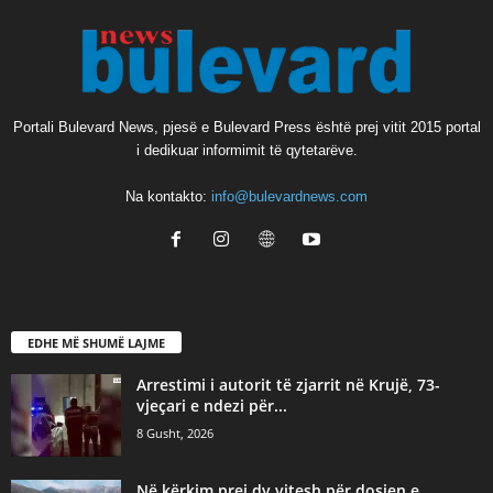
Portali Bulevard News, pjesë e Bulevard Press është prej vitit 2015 portal
i dedikuar informimit të qytetarëve.
Na kontakto:
info@bulevardnews.com
EDHE MË SHUMË LAJME
Arrestimi i autorit të zjarrit në Krujë, 73-
vjeçari e ndezi për...
8 Gusht, 2026
Në kërkim prej dy vitesh për dosjen e