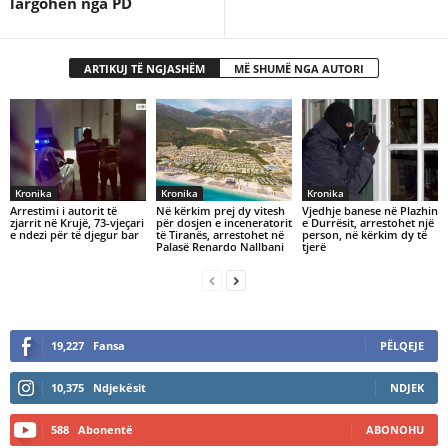
largohen nga PD
ARTIKUJ TË NGJASHËM
MË SHUMË NGA AUTORI
Kronika
Kronika
Kronika
Arrestimi i autorit të
Në kërkim prej dy vitesh
Vjedhje banese në Plazhin
zjarrit në Krujë, 73-vjeçari
për dosjen e inceneratorit
e Durrësit, arrestohet një
e ndezi për të djegur bar
të Tiranës, arrestohet në
person, në kërkim dy të
Palasë Renardo Nallbani
tjerë
19,227
Fansa
PËLQEJE
10,375
Ndjekësit
NDJEK
588
Abonentë
ABONOHU