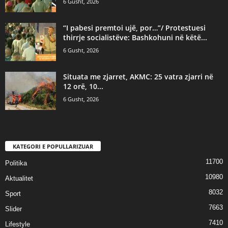
6 Gusht, 2026
“I pabesi premtoi ujë, por…”/ Protestuesi
thirrje socialistëve: Bashkohuni në këtë...
6 Gusht, 2026
Situata me zjarret, AKMC: 25 vatra zjarri në
12 orë, 10...
6 Gusht, 2026
KATEGORI E POPULLARIZUAR
11700
Politika
10980
Aktualitet
8032
Sport
7663
Slider
7410
Lifestyle