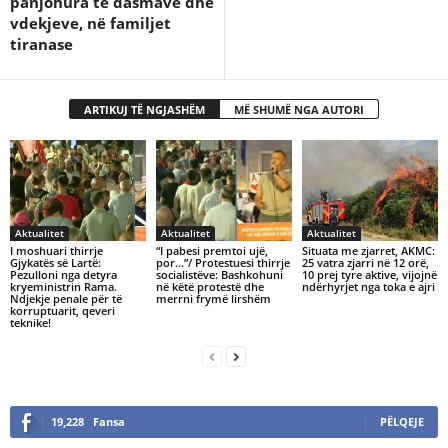
panjohura të dasmave dhe
vdekjeve, në familjet
tiranase
ARTIKUJ TË NGJASHËM
MË SHUMË NGA AUTORI
Aktualitet
Aktualitet
Aktualitet
I moshuari thirrje
“I pabesi premtoi ujë,
Situata me zjarret, AKMC:
Gjykatës së Lartë:
por…”/ Protestuesi thirrje
25 vatra zjarri në 12 orë,
Pezulloni nga detyra
socialistëve: Bashkohuni
10 prej tyre aktive, vijojnë
kryeministrin Rama.
në këtë protestë dhe
ndërhyrjet nga toka e ajri
Ndjekje penale për të
merrni frymë lirshëm
korruptuarit, qeveri
teknike!
19,228
Fansa
PËLQEJE