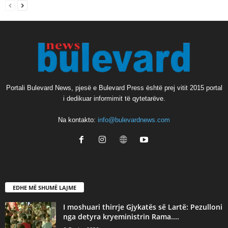
Portali Bulevard News, pjesë e Bulevard Press është prej vitit 2015 portal
i dedikuar informimit të qytetarëve.
Na kontakto:
info@bulevardnews.com
EDHE MË SHUMË LAJME
I moshuari thirrje Gjykatës së Lartë: Pezulloni
nga detyra kryeministrin Rama....