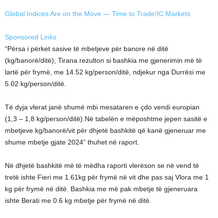
Global Indices Are on the Move — Time to Trade!
IC Markets
Sponsored Links
“Përsa i përket sasive të mbetjeve për banore në ditë
(kg/banorë/ditë), Tirana rezulton si bashkia me gjenerimin më të
lartë për frymë, me 14.52 kg/person/ditë, ndjekur nga Durrësi me
5.02 kg/person/ditë.
Të dyja vlerat janë shumë mbi mesataren e çdo vendi europian
(1,3 – 1,8 kg/person/ditë).Në tabelën e mëposhtme jepen sasitë e
mbetjeve kg/banorë/vit për dhjetë bashkitë që kanë gjeneruar me
shume mbetje gjate 2024” thuhet në raport.
Në dhjetë bashkitë më të mëdha raporti vlerëson se në vend të
tretë ishte Fieri me 1.61kg për frymë në vit dhe pas saj Vlora me 1
kg për frymë në ditë. Bashkia me më pak mbetje të gjeneruara
ishte Berati me 0.6 kg mbetje për frymë në ditë.