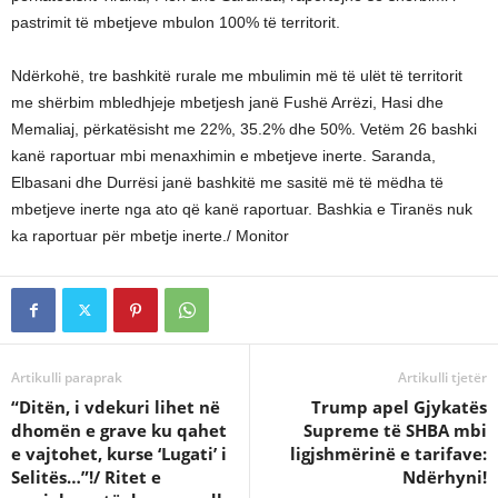
pastrimit të mbetjeve mbulon 100% të territorit.
Ndërkohë, tre bashkitë rurale me mbulimin më të ulët të territorit
me shërbim mbledhjeje mbetjesh janë Fushë Arrëzi, Hasi dhe
Memaliaj, përkatësisht me 22%, 35.2% dhe 50%. Vetëm 26 bashki
kanë raportuar mbi menaxhimin e mbetjeve inerte. Saranda,
Elbasani dhe Durrësi janë bashkitë me sasitë më të mëdha të
mbetjeve inerte nga ato që kanë raportuar. Bashkia e Tiranës nuk
ka raportuar për mbetje inerte./ Monitor
Artikulli paraprak
Artikulli tjetër
“Ditën, i vdekuri lihet në
Trump apel Gjykatës
dhomën e grave ku qahet
Supreme të SHBA mbi
e vajtohet, kurse ‘Lugati’ i
ligjshmërinë e tarifave:
Selitës…”!/ Ritet e
Ndërhyni!