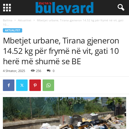
Ballina
Aktualitet
Mbetjet urbane, Tirana gjeneron 14.52 kg për frymë në vit, gati
10...
AKTUALITET
Mbetjet urbane, Tirana gjeneron
14.52 kg për frymë në vit, gati 10
herë më shumë se BE
4 Shtator, 2025
256
0