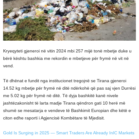
Kryeqyteti gjeneroi në vitin 2024 mbi 257 mijë tonë mbetje duke u
bërë kështu bashkia me rekordin e mbetjeve për frymë në vit në
vend.
Të dhënat e fundit nga institucionet tregojnë se Tirana gjeneroi
14.52 kg mbetje për frymë në ditë ndërkohë që pas saj vjen Durrësi
me 5.02 kg për frymë në ditë. Të dyja bashkitë kanë nivele
jashtëzakonisht të larta madje Tirana qëndron gati 10 herë më
shumë se mesatarja e vendeve të Bashkimit Europian dhe këtë e
citon edhe raporti i Agjencisë Kombëtare të Mjedisit.
Gold Is Surging in 2025 — Smart Traders Are Already In
IC Markets