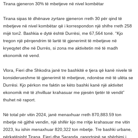
Tirana gjeneron 30% të mbetjeve në nivel kombëtar
Tirana sipas të dhënave zyrtare gjeneron rreth 30 për qind të
mbetjeve në nivel kombëtar që i korrespondon një shifre rreth 258
mijë ton2. Bashkia e dytë është Durrësi, me 67,564 tonë. “Kjo
tregon një përqendrim të lartë të gjenerimit të mbetjeve në
kryeqytet dhe në Durrës, si zona me aktivitetin më të madh
ekonomik në vend.
Vlora, Fieri dhe Shkodra janë tre bashkitë e tjera që kanë nivele të
konsiderueshme të gjenerimit të mbetjeve, ndonëse më të ulëta se
Durrësi. Kjo përkon me faktin se këto bashki kanë një aktivitet
ekonomik më të zhvilluar krahasuar me pjesën tjetër të vendit”
thuhet në raport.
Në total për vitin 2024, janë menaxhuar rreth 870,883.59 ton
mbetje në gjithë vendin, një shifër kjo me rritje krahasuar me vitin
2023, ku ishin menaxhuar 820,322 ton mbetje. Tre bashki urbane,
përkatësisht Tirana, Fieri dhe Saranda, raportojnë se shërbimi i