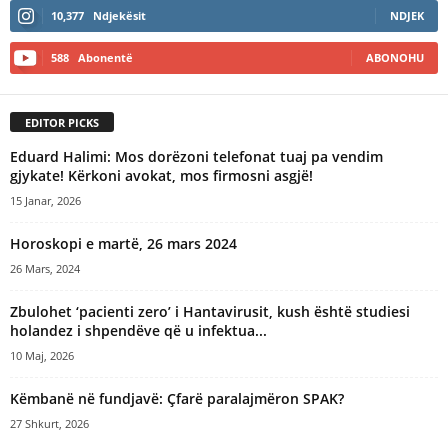
10,377
Ndjekësit
NDJEK
588
Abonentë
ABONOHU
EDITOR PICKS
Eduard Halimi: Mos dorëzoni telefonat tuaj pa vendim
gjykate! Kërkoni avokat, mos firmosni asgjë!
15 Janar, 2026
Horoskopi e martë, 26 mars 2024
26 Mars, 2024
Zbulohet ‘pacienti zero’ i Hantavirusit, kush është studiesi
holandez i shpendëve që u infektua...
10 Maj, 2026
Këmbanë në fundjavë: Çfarë paralajmëron SPAK?
27 Shkurt, 2026