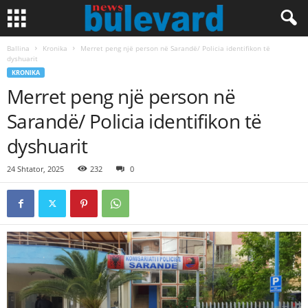
Ballina
Kronika
Merret peng një person në Sarandë/ Policia identifikon të
dyshuarit
KRONIKA
Merret peng një person në
Sarandë/ Policia identifikon të
dyshuarit
24 Shtator, 2025
232
0