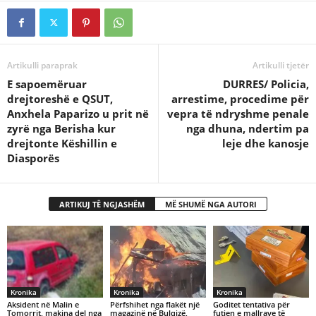
Artikulli paraprak
Artikulli tjetër
E sapoemëruar
DURRES/ Policia,
drejtoreshë e QSUT,
arrestime, procedime për
Anxhela Paparizo u prit në
vepra të ndryshme penale
zyrë nga Berisha kur
nga dhuna, ndertim pa
drejtonte Këshillin e
leje dhe kanosje
Diasporës
ARTIKUJ TË NGJASHËM
MË SHUMË NGA AUTORI
Kronika
Kronika
Kronika
Aksident në Malin e
Përfshihet nga flakët një
Goditet tentativa për
Tomorrit, makina del nga
magazinë në Bulqizë,
futjen e mallrave të