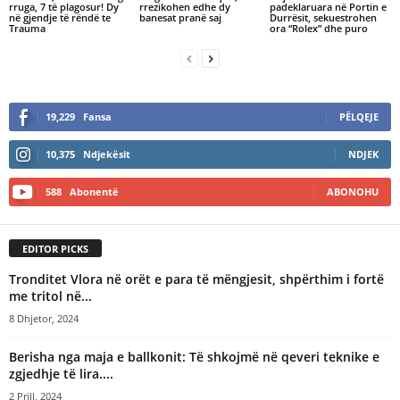
rruga, 7 të plagosur! Dy
rrezikohen edhe dy
padeklaruara në Portin e
në gjendje të rëndë te
banesat pranë saj
Durrësit, sekuestrohen
Trauma
ora “Rolex” dhe puro
19,229
Fansa
PËLQEJE
10,375
Ndjekësit
NDJEK
588
Abonentë
ABONOHU
EDITOR PICKS
Tronditet Vlora në orët e para të mëngjesit, shpërthim i fortë
me tritol në...
8 Dhjetor, 2024
Berisha nga maja e ballkonit: Të shkojmë në qeveri teknike e
zgjedhje të lira....
2 Prill, 2024