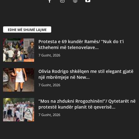
EDHE MË SHUMË LAJME
Protesta e 69 kundër Ramës/ “Nuk do t’i
kthehemi më telenovelave...
7 Gusht, 2026
Olivia Rodrigo shkëlqen me stil elegant gjatë
një mbrëmjeje në New...
7 Gusht, 2026
“Mos na zhdukni Rrogozhinën!”/ Qytetarët në
protestë kundër planit të qeverisë...
7 Gusht, 2026