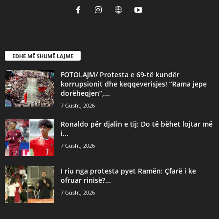
EDHE MË SHUMË LAJME
FOTOLAJM/ Protesta e 69-të kundër
korrupsionit dhe keqqeverisjes! “Rama jepe
dorëheqjen”,...
7 Gusht, 2026
Ronaldo për djalin e tij: Do të bëhet lojtar më
i...
7 Gusht, 2026
I riu nga protesta pyet Ramën: Çfarë i ke
ofruar rinisë?...
7 Gusht, 2026