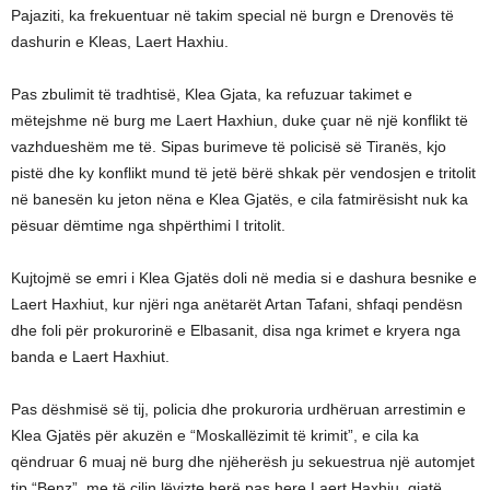
Pajaziti, ka frekuentuar në takim special në burgn e Drenovës të
dashurin e Kleas, Laert Haxhiu.
Pas zbulimit të tradhtisë, Klea Gjata, ka refuzuar takimet e
mëtejshme në burg me Laert Haxhiun, duke çuar në një konflikt të
vazhdueshëm me të. Sipas burimeve të policisë së Tiranës, kjo
pistë dhe ky konflikt mund të jetë bërë shkak për vendosjen e tritolit
në banesën ku jeton nëna e Klea Gjatës, e cila fatmirësisht nuk ka
pësuar dëmtime nga shpërthimi I tritolit.
Kujtojmë se emri i Klea Gjatës doli në media si e dashura besnike e
Laert Haxhiut, kur njëri nga anëtarët Artan Tafani, shfaqi pendësn
dhe foli për prokurorinë e Elbasanit, disa nga krimet e kryera nga
banda e Laert Haxhiut.
Pas dëshmisë së tij, policia dhe prokuroria urdhëruan arrestimin e
Klea Gjatës për akuzën e “Moskallëzimit të krimit”, e cila ka
qëndruar 6 muaj në burg dhe njëherësh ju sekuestrua një automjet
tip “Benz”, me të cilin lëvizte herë pas here Laert Haxhiu, gjatë