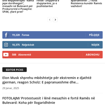
dhe keqqeverisjes! “Rama
rinisë? Shqipëria e
apartamente”…/ Kola:
jepe dorëheqjen”,
shqiptarëve, jo e
Rezistenca kundër Ramës
mesazhi në Bulevard për
pushtetarëve
vazhdon!
Prokurorinë e Posaçme:
SPAK, çfarë pret?
19,228
Fansa
PËLQEJE
10,375
Ndjekësit
NDJEK
588
Abonentë
ABONOHU
EDITOR PICKS
Elon Musk shprehu mbështetje për ekstremin e djathtë
gjerman, reagon Scholz: E papranueshme dhe...
29 Janar, 2025
FOTOLAJM/ Protestuesit i lënë mesazhin e fortë Ramës në
Bulevard: Koha për llogaridhënie