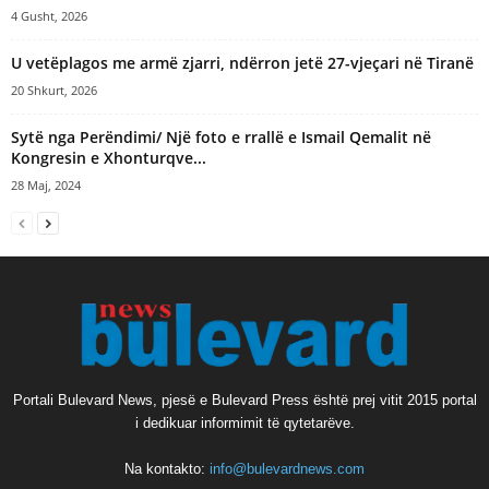
4 Gusht, 2026
U vetëplagos me armë zjarri, ndërron jetë 27-vjeçari në Tiranë
20 Shkurt, 2026
Sytë nga Perëndimi/ Një foto e rrallë e Ismail Qemalit në
Kongresin e Xhonturqve...
28 Maj, 2024
Portali Bulevard News, pjesë e Bulevard Press është prej vitit 2015 portal
i dedikuar informimit të qytetarëve.
Na kontakto:
info@bulevardnews.com