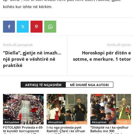
kohës kur ishte në kërkim.
Artikulli paraprak
Artikulli tjetër
“Diella”, gjetje në imazh…
Horoskopi për ditën e
një provë e vështirë në
sotme, e merkure. 1 tetor
praktikë
ARTIKUJ TË NGJASHËM
MË SHUMË NGA AUTORI
Aktualitet
Aktualitet
Aktualitet
FOTOLAJM/ Protesta e 69-
I riu nga protesta pyet
“Shtëpitë na i ka vjedhur
të kundër korrupsionit
Ramën: Çfarë i ke ofruar
Balluku me 300