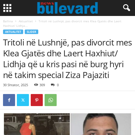
Ballina
Aktualitet
Tritoli në Lushnjë, pas divorcit mes Klea Gjatës dhe Laert
Haxhiut/ Lidhja...
AKTUALITET
SLIDER
Tritoli në Lushnjë, pas divorcit mes
Klea Gjatës dhe Laert Haxhiut/
Lidhja që u kris pasi në burg hyri
në takim special Ziza Pajaziti
30 Shtator, 2025
309
0