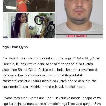
Nga Elton Qyno
Një shpërthim i fortë tritoli ka ndodhur në lagjen “Gafur Muço” në
Lushnjë, ku objektiv ka qënë banesa e nënës së Klea Gjatës,
shtetases Shaqe Gjata. Policia e Lushnjës ka ngritur dyshime të
forta se shkak i vendosjes së tritolit mund të jetë bërë
mosmarëveshjet e lindura mes Klea Gjatës dhe të dënuarit me
burg përjetë Laert Haxhiu, me të cilin vajza është ndarë.
Divorci mes Klea Gjatës dhe Laert Haxhiut ka ndodhur sapo vajza
nga Lushnja, ka mësuar se një modele nga Kosova e quajtur Ziza