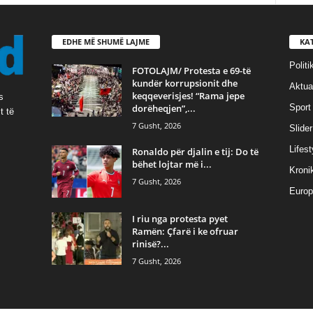
EDHE MË SHUMË LAJME
KA
Politi
FOTOLAJM/ Protesta e 69-të
kundër korrupsionit dhe
Aktual
keqqeverisjes! “Rama jepe
s
dorëheqjen”,...
Sport
t të
7 Gusht, 2026
Slider
Lifest
Ronaldo për djalin e tij: Do të
bëhet lojtar më i...
Kroni
7 Gusht, 2026
Europ
I riu nga protesta pyet
Ramën: Çfarë i ke ofruar
rinisë?...
7 Gusht, 2026