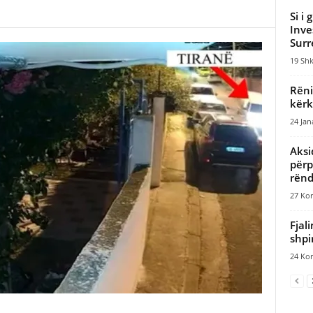
Si i
Inve
Surr
19 Shk
Rëni
kërk
24 Jan
Aksi
përp
rën
27 Kor
Fjal
shpi
24 Kor