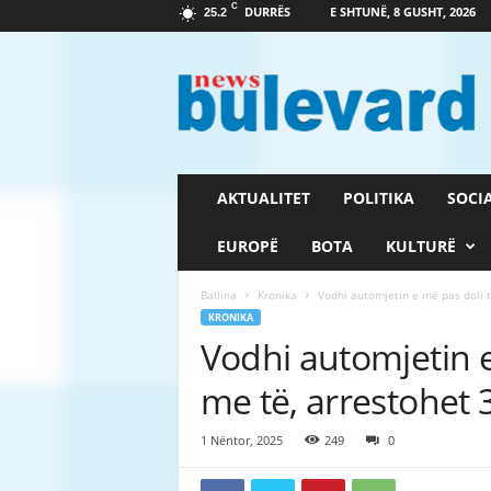
C
DURRËS
E SHTUNË, 8 GUSHT, 2026
25.2
G
a
z
e
t
a
B
AKTUALITET
POLITIKA
SOCI
u
l
EUROPË
BOTA
KULTURË
e
v
Ballina
Kronika
Vodhi automjetin e më pas doli të
a
KRONIKA
r
Vodhi automjetin e
d
me të, arrestohet 
1 Nëntor, 2025
249
0