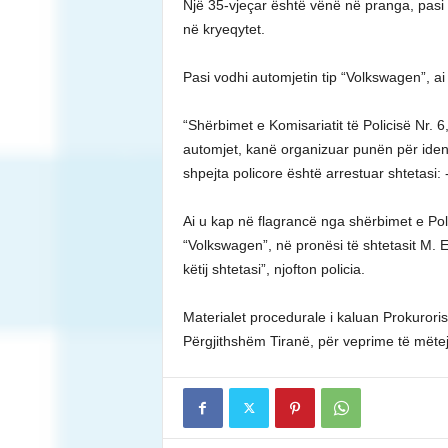
Një 35-vjeçar është vënë në pranga, pasi
në kryeqytet.
Pasi vodhi automjetin tip “Volkswagen”, ai
“Shërbimet e Komisariatit të Policisë Nr. 
automjet, kanë organizuar punën për identi
shpejta policore është arrestuar shtetasi: 
Ai u kap në flagrancë nga shërbimet e Poli
“Volkswagen”, në pronësi të shtetasit M. 
këtij shtetasi”, njofton policia.
Materialet procedurale i kaluan Prokuroris
Përgjithshëm Tiranë, për veprime të mëte