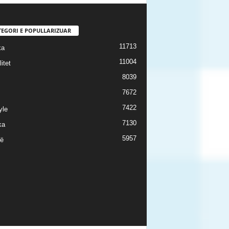
TEGORI E POPULLARIZUAR
11713
ka
11004
itet
8039
7672
7422
yle
7130
ka
5957
ë