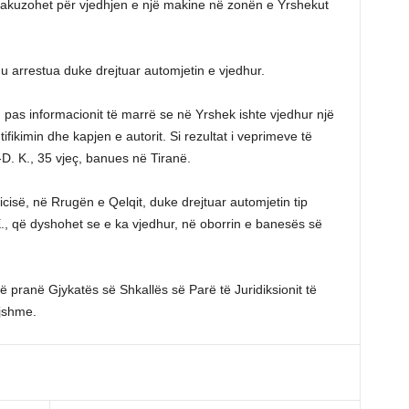
 akuzohet për vjedhjen e një makine në zonën e Yrshekut
 u arrestua duke drejtuar automjetin e vjedhur.
6, pas informacionit të marrë se në Yrshek ishte vjedhur një
fikimin dhe kapjen e autorit. Si rezultat i veprimeve të
-D. K., 35 vjeç, banues në Tiranë.
cisë, në Rrugën e Qelqit, duke drejtuar automjetin tip
E., që dyshohet se e ka vjedhur, në oborrin e banesës së
ë pranë Gjykatës së Shkallës së Parë të Juridiksionit të
jshme.