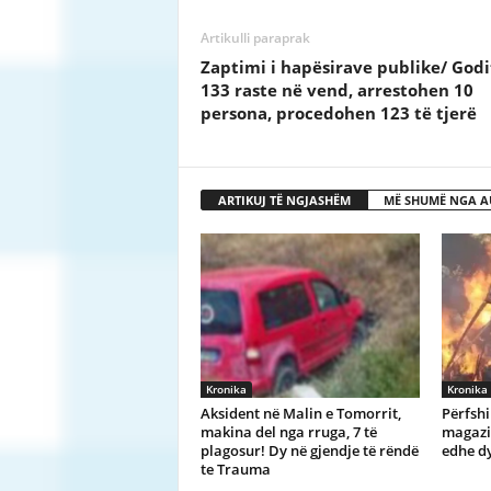
Artikulli paraprak
Zaptimi i hapësirave publike/ God
133 raste në vend, arrestohen 10
persona, procedohen 123 të tjerë
ARTIKUJ TË NGJASHËM
MË SHUMË NGA A
Kronika
Kronika
Aksident në Malin e Tomorrit,
Përfshi
makina del nga rruga, 7 të
magazin
plagosur! Dy në gjendje të rëndë
edhe dy
te Trauma