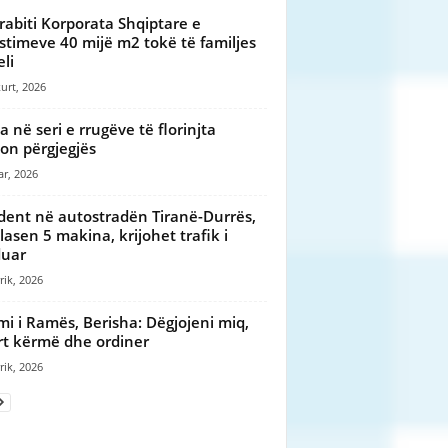
 grabiti Korporata Shqiptare e
stimeve 40 mijë m2 tokë të familjes
eli
urt, 2026
a në seri e rrugëve të florinjta
on përgjegjës
ar, 2026
dent në autostradën Tiranë-Durrës,
lasen 5 makina, krijohet trafik i
duar
rik, 2026
imi i Ramës, Berisha: Dëgjojeni miq,
rt kërmë dhe ordiner
rik, 2026