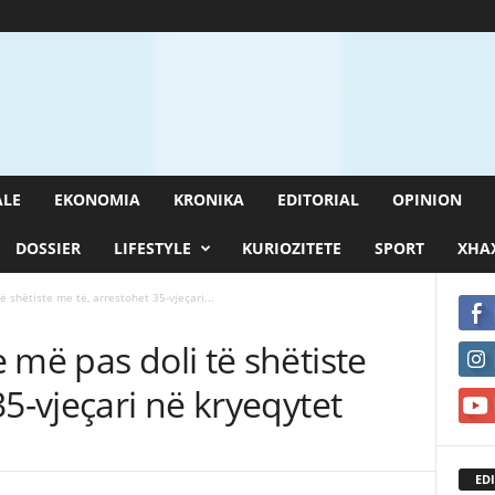
ALE
EKONOMIA
KRONIKA
EDITORIAL
OPINION
DOSSIER
LIFESTYLE
KURIOZITETE
SPORT
XHAX
 shëtiste me të, arrestohet 35-vjeçari...
 më pas doli të shëtiste
35-vjeçari në kryeqytet
EDI