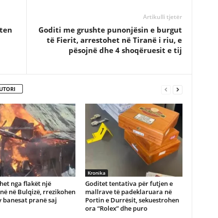
Artikulli tjetër
iten
Goditi me grushte punonjësin e burgut
të Fierit, arrestohet në Tiranë i riu, e
pësojnë dhe 4 shoqëruesit e tij
UTORI
Kronika
het nga flakët një
Goditet tentativa për futjen e
ë në Bulqizë, rrezikohen
mallrave të padeklaruara në
 banesat pranë saj
Portin e Durrësit, sekuestrohen
ora “Rolex” dhe puro