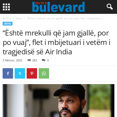
Ballina
Bota
“Është mrekulli që jam gjallë, por po vuaj”, flet i mbijetuari i...
BOTA
“Është mrekulli që jam gjallë, por
po vuaj”, flet i mbijetuari i vetëm i
tragjedisë së Air India
3 Nëntor, 2025
283
0