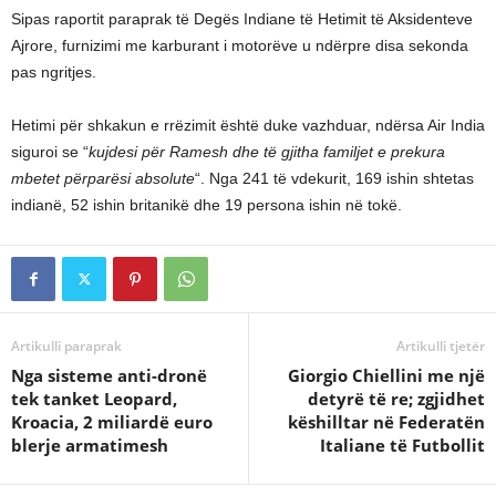
Sipas raportit paraprak të Degës Indiane të Hetimit të Aksidenteve
Ajrore, furnizimi me karburant i motorëve u ndërpre disa sekonda
pas ngritjes.
Hetimi për shkakun e rrëzimit është duke vazhduar, ndërsa Air India
siguroi se “
kujdesi për Ramesh dhe të gjitha familjet e prekura
mbetet përparësi absolute
“. Nga 241 të vdekurit, 169 ishin shtetas
indianë, 52 ishin britanikë dhe 19 persona ishin në tokë.
Artikulli paraprak
Artikulli tjetër
Nga sisteme anti-dronë
Giorgio Chiellini me një
tek tanket Leopard,
detyrë të re; zgjidhet
Kroacia, 2 miliardë euro
këshilltar në Federatën
blerje armatimesh
Italiane të Futbollit