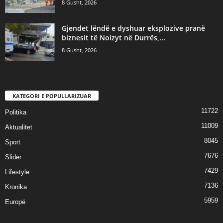
8 Gusht, 2026
Gjendet lëndë e dyshuar eksplozive pranë
biznesit të Noizyt në Durrës,...
8 Gusht, 2026
KATEGORI E POPULLARIZUAR
11722
Politika
11009
Aktualitet
8045
Sport
7676
Slider
7429
Lifestyle
7136
Kronika
5959
Europë