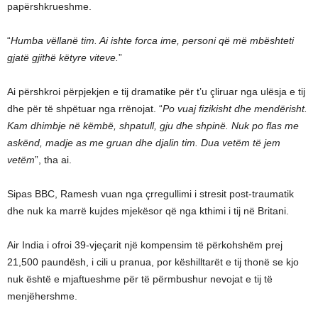
papërshkrueshme.
“
Humba vëllanë tim. Ai ishte forca ime, personi që më mbështeti
gjatë gjithë këtyre viteve.
”
Ai përshkroi përpjekjen e tij dramatike për t’u çliruar nga ulësja e tij
dhe për të shpëtuar nga rrënojat. “
Po vuaj fizikisht dhe mendërisht.
Kam dhimbje në këmbë, shpatull, gju dhe shpinë. Nuk po flas me
askënd, madje as me gruan dhe djalin tim. Dua vetëm të jem
vetëm
”, tha ai.
Sipas BBC, Ramesh vuan nga çrregullimi i stresit post-traumatik
dhe nuk ka marrë kujdes mjekësor që nga kthimi i tij në Britani.
Air India i ofroi 39-vjeçarit një kompensim të përkohshëm prej
21,500 paundësh, i cili u pranua, por këshilltarët e tij thonë se kjo
nuk është e mjaftueshme për të përmbushur nevojat e tij të
menjëhershme.