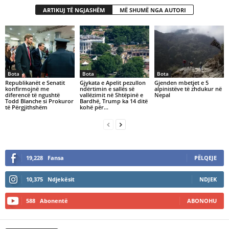
ARTIKUJ TË NGJASHËM
MË SHUMË NGA AUTORI
Bota
Bota
Bota
Republikanët e Senatit
Gjykata e Apelit pezullon
Gjenden mbetjet e 5
konfirmojnë me
ndërtimin e sallës së
alpinistëve të zhdukur në
diferencë të ngushtë
vallëzimit në Shtëpinë e
Nepal
Todd Blanche si Prokuror
Bardhë, Trump ka 14 ditë
të Përgjithshëm
kohë për…
19,228
Fansa
PËLQEJE
10,375
Ndjekësit
NDJEK
588
Abonentë
ABONOHU