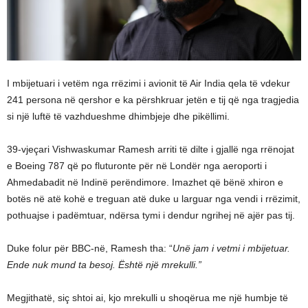
I mbijetuari i vetëm nga rrëzimi i avionit të Air India qela të vdekur
241 persona në qershor e ka përshkruar jetën e tij që nga tragjedia
si një luftë të vazhdueshme dhimbjeje dhe pikëllimi.
39-vjeçari Vishwaskumar Ramesh arriti të dilte i gjallë nga rrënojat
e Boeing 787 që po fluturonte për në Londër nga aeroporti i
Ahmedabadit në Indinë perëndimore. Imazhet që bënë xhiron e
botës në atë kohë e treguan atë duke u larguar nga vendi i rrëzimit,
pothuajse i padëmtuar, ndërsa tymi i dendur ngrihej në ajër pas tij.
Duke folur për BBC-në, Ramesh tha: “
Unë jam i vetmi i mbijetuar.
Ende nuk mund ta besoj. Është një mrekulli.”
Megjithatë, siç shtoi ai, kjo mrekulli u shoqërua me një humbje të