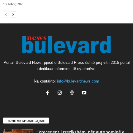
18 Tetor, 2025
Portali Bulevard News, pjesë e Bulevard Press është prej vitit 2015 portal
i dedikuar informimit të qytetarëve.
Na kontakto:
info@bulevardnews.com
EDHE MË SHUMË LAJME
“Precedent i rrezikshëm, për autonominë e