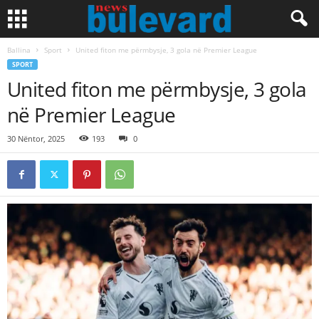
Ballina
Sport
United fiton me përmbysje, 3 gola në Premier League
SPORT
United fiton me përmbysje, 3 gola
në Premier League
30 Nëntor, 2025
193
0