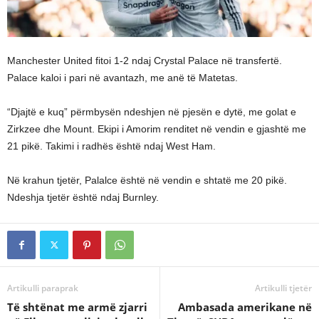
Manchester United fitoi 1-2 ndaj Crystal Palace në transfertë.
Palace kaloi i pari në avantazh, me anë të Matetas.
“Djajtë e kuq” përmbysën ndeshjen në pjesën e dytë, me golat e
Zirkzee dhe Mount. Ekipi i Amorim renditet në vendin e gjashtë me
21 pikë. Takimi i radhës është ndaj West Ham.
Në krahun tjetër, Palalce është në vendin e shtatë me 20 pikë.
Ndeshja tjetër është ndaj Burnley.
Artikulli paraprak
Artikulli tjetër
Të shtënat me armë zjarri
Ambasada amerikane në