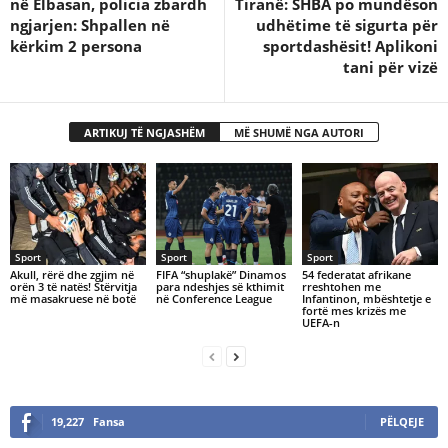
në Elbasan, policia zbardh
Tiranë: SHBA po mundëson
ngjarjen: Shpallen në
udhëtime të sigurta për
kërkim 2 persona
sportdashësit! Aplikoni
tani për vizë
ARTIKUJ TË NGJASHËM
MË SHUMË NGA AUTORI
Sport
Sport
Sport
Akull, rërë dhe zgjim në
FIFA “shuplakë” Dinamos
54 federatat afrikane
orën 3 të natës! Stërvitja
para ndeshjes së kthimit
rreshtohen me
më masakruese në botë
në Conference League
Infantinon, mbështetje e
fortë mes krizës me
UEFA-n
19,227
Fansa
PËLQEJE