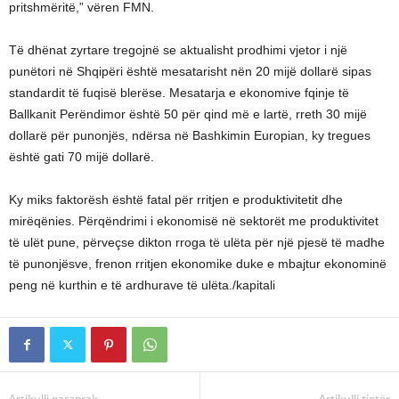
pritshmëritë,” vëren FMN.
Të dhënat zyrtare tregojnë se aktualisht prodhimi vjetor i një
punëtori në Shqipëri është mesatarisht nën 20 mijë dollarë sipas
standardit të fuqisë blerëse. Mesatarja e ekonomive fqinje të
Ballkanit Perëndimor është 50 për qind më e lartë, rreth 30 mijë
dollarë për punonjës, ndërsa në Bashkimin Europian, ky tregues
është gati 70 mijë dollarë.
Ky miks faktorësh është fatal për rritjen e produktivitetit dhe
mirëqënies. Përqëndrimi i ekonomisë në sektorët me produktivitet
të ulët pune, përveçse dikton rroga të ulëta për një pjesë të madhe
të punonjësve, frenon rritjen ekonomike duke e mbajtur ekonominë
peng në kurthin e të ardhurave të ulëta./kapitali
Artikulli paraprak
Artikulli tjetër