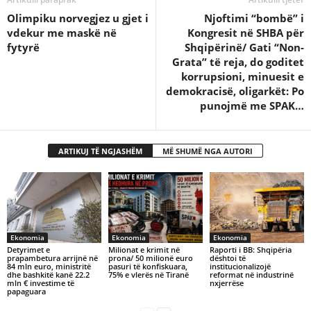
​Olimpiku norvegjez u gjet i
Njoftimi “bombë” i
vdekur me maskë në
Kongresit në SHBA për
fytyrë
Shqipërinë/ Gati “Non-
Grata” të reja, do goditet
korrupsioni, minuesit e
demokracisë, oligarkët: Po
punojmë me SPAK…
ARTIKUJ TË NGJASHËM
MË SHUMË NGA AUTORI
Ekonomia
Ekonomia
Ekonomia
Detyrimet e
Milionat e krimit në
Raporti i BB: Shqipëria
prapambetura arrijnë në
prona/ 50 milionë euro
dështoi të
84 mln euro, ministritë
pasuri të konfiskuara,
institucionalizojë
dhe bashkitë kanë 22.2
75% e vlerës në Tiranë
reformat në industrinë
mln € investime të
nxjerrëse
papaguara