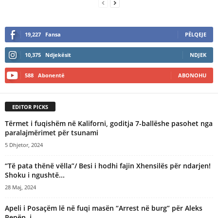
19,227
Fansa
PËLQEJE
10,375
Ndjekësit
NDJEK
588
Abonentë
ABONOHU
EDITOR PICKS
Tërmet i fuqishëm në Kaliforni, goditja 7-ballëshe pasohet nga
paralajmërimet për tsunami
5 Dhjetor, 2024
“Të pata thënë vëlla”/ Besi i hodhi fajin Xhensilës për ndarjen!
Shoku i ngushtë...
28 Maj, 2024
Apeli i Posaçëm lë në fuqi masën “Arrest në burg” për Aleks
Pepën, i...