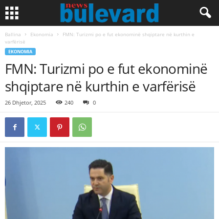
Ballina
Ekonomia
FMN: Turizmi po e fut ekonominë shqiptare në kurthin e
varfërisë
EKONOMIA
FMN: Turizmi po e fut ekonominë
shqiptare në kurthin e varfërisë
26 Dhjetor, 2025
240
0