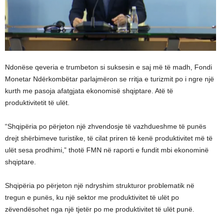
Ndonëse qeveria e trumbeton si suksesin e saj më të madh, Fondi
Monetar Ndërkombëtar parlajmëron se rritja e turizmit po i ngre një
kurth me pasoja afatgjata ekonomisë shqiptare. Atë të
produktivitetit të ulët.
“Shqipëria po përjeton një zhvendosje të vazhdueshme të punës
drejt shërbimeve turistike, të cilat priren të kenë produktivitet më të
ulët sesa prodhimi,” thotë FMN në raporti e fundit mbi ekonominë
shqiptare.
Shqipëria po përjeton një ndryshim strukturor problematik në
tregun e punës, ku një sektor me produktivitet të ulët po
zëvendësohet nga një tjetër po me produktivitet të ulët punë.