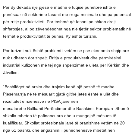
Për dy dekada një pjesë e madhe e fuqisë punëtore ishte e
punësuar në sektorin e fasonit me rroga minimale dhe pa potencial
për rritje produktiviteti. Por tashmë që fasoni po shkon drejt
shfarosjes, ai po zëvendësohet nga një tjetër sektor problematik në
termat e produktivitetit të punës. Ky është turizmi.
Por turizmi nuk është problemi i vetëm se pse ekonomia shqiptare
nuk udhëton dot shpejt. Rritja e produktivitetit dhe përmirësimi
industrial kufizohen më tej nga shpenzimet e ulëta për Kërkim dhe
Zhvillim.
“Boshllëqet në arsim dhe trajnim kanë një peshë të madhe.
Pjesëmarrja në të mësuarit gjatë gjithë jetës është e ulët dhe
rezultatet e nxënësve në PISA janë nën
mesataret e Ballkanit Perëndimor dhe Bashkimit Europian. Shumë
shkolla mbeten të pafinancuara dhe u mungojnë mësues të
kualifikuar. Shkollat ​​profesionale janë të pranishme vetëm në 20
nga 61 bashki, dhe angazhimi i punëdhënësve mbetet nën