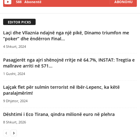
588
Abonentë
ABONOHU
EDITOR PICKS
Laçi dhe Vllaznia ndajnë nga një pikë, Dinamo triumfon me
“poker” dhe ëndërron Final...
4 Shkurt, 2024
Pasagjerët nga ajri shënojnë rritje në 64.7%, INSTAT: Tregtia e
mallrave arriti në 571...
1 Gusht, 2024
Lajçak flet për sulmin terrorist në Ibër-Lepenc, ka këtë
paralajmërim!
9 Dhjetor, 2024
Dështimi i Eco Tirana, qindra milionë euro në plehra
8 Shkurt, 2026