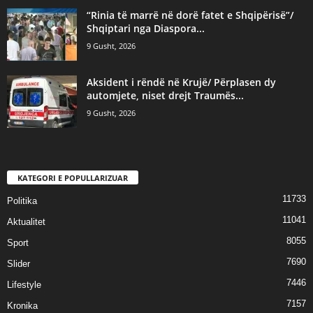
“Rinia të marrë në dorë fatet e Shqipërisë”/
Shqiptari nga Diaspora...
9 Gusht, 2026
Aksident i rëndë në Krujë/ Përplasen dy
automjete, niset drejt Traumës...
9 Gusht, 2026
KATEGORI E POPULLARIZUAR
11733
Politika
11041
Aktualitet
8055
Sport
7690
Slider
7446
Lifestyle
7157
Kronika