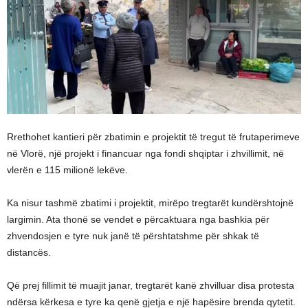
Rrethohet kantieri për zbatimin e projektit të tregut të frutaperimeve
në Vlorë, një projekt i financuar nga fondi shqiptar i zhvillimit, në
vlerën e 115 milionë lekëve.
Ka nisur tashmë zbatimi i projektit, mirëpo tregtarët kundërshtojnë
largimin. Ata thonë se vendet e përcaktuara nga bashkia për
zhvendosjen e tyre nuk janë të përshtatshme për shkak të
distancës.
Që prej fillimit të muajit janar, tregtarët kanë zhvilluar disa protesta
ndërsa kërkesa e tyre ka qenë gjetja e një hapësire brenda qytetit.