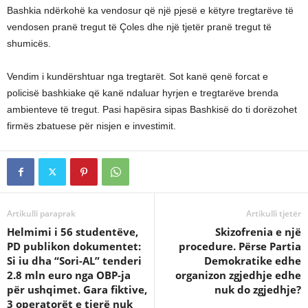
Bashkia ndërkohë ka vendosur që një pjesë e këtyre tregtarëve të
vendosen pranë tregut të Çoles dhe një tjetër pranë tregut të
shumicës.
Vendim i kundërshtuar nga tregtarët. Sot kanë qenë forcat e
policisë bashkiake që kanë ndaluar hyrjen e tregtarëve brenda
ambienteve të tregut. Pasi hapësira sipas Bashkisë do ti dorëzohet
firmës zbatuese për nisjen e investimit.
Artikulli paraprak
Artikulli tjetër
Helmimi i 56 studentëve,
Skizofrenia e një
PD publikon dokumentet:
procedure. Përse Partia
Si iu dha “Sori-AL” tenderi
Demokratike edhe
2.8 mln euro nga OBP-ja
organizon zgjedhje edhe
për ushqimet. Gara fiktive,
nuk do zgjedhje?
3 operatorët e tjerë nuk