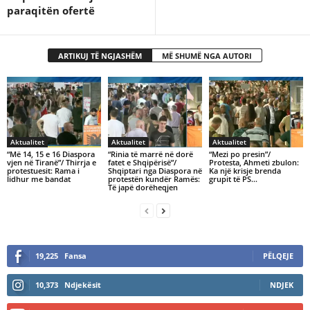
paraqitën ofertë
ARTIKUJ TË NGJASHËM
MË SHUMË NGA AUTORI
Aktualitet
Aktualitet
Aktualitet
“Më 14, 15 e 16 Diaspora
“Rinia të marrë në dorë
“Mezi po presin”/
vjen në Tiranë”/ Thirrja e
fatet e Shqipërisë”/
Protesta, Ahmeti zbulon:
protestuesit: Rama i
Shqiptari nga Diaspora në
Ka një krisje brenda
lidhur me bandat
protestën kundër Ramës:
grupit të PS…
Të japë dorëheqjen
19,225
Fansa
PËLQEJE
10,373
Ndjekësit
NDJEK