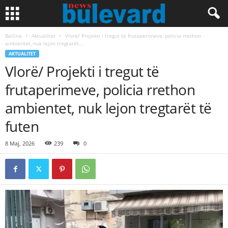
Ballina
Aktualitet
Vlorë/ Projekti i tregut të frutaperimeve, policia rrethon
ambientet, nuk lejon tregtarët...
AKTUALITET
Vlorë/ Projekti i tregut të
frutaperimeve, policia rrethon
ambientet, nuk lejon tregtarët të
futen
8 Maj, 2026
239
0