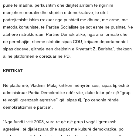
pune te madhe, përkushtim dhe dinjitet arritem te ngrinim
menjehere moralin dhe shpirtin e demokrateve, te cilet
padrejtesisht ishim rrezuar nga pushteti me dhune, me arme, me
metoda komuniste, te Partise Socialiste qe sot eshte ne pushtet. Ne
atehere ristrukturuam Partine Demokratike, nga ana formale dhe
ne permbajtje, ribeme statutin sipas CDU, krijuam departamentet
sipas degeve, gjithnje nen drejtimin e Kryetarit Z. Berisha”, thekson
ai ne platformën e dorëzuar ne PD.
KRITIKAT
Në platformë, Vladimir Mulaj kritikon mënyrën sesi, sipas tij, është
administruar Partia Demokratike ndër vite, duke folur për një “grup
të vogël ‘grenzash agresive’” që, sipas tij, “po cenonin rëndë
demokratizimin e partisë”.
“Nga fundi i vitit 2003, vura re që një grup i vogël ‘grenzash
agresive’, të djallëzuara dhe aspak me kulturë demokratike, po