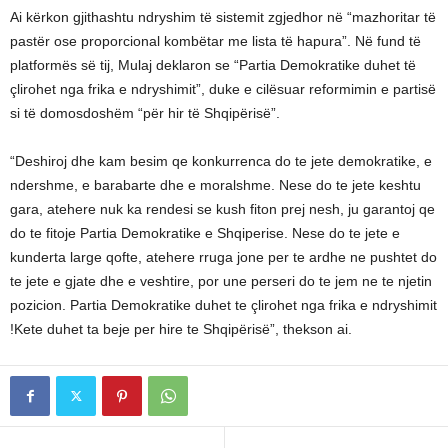
Ai kërkon gjithashtu ndryshim të sistemit zgjedhor në “mazhoritar të
pastër ose proporcional kombëtar me lista të hapura”. Në fund të
platformës së tij, Mulaj deklaron se “Partia Demokratike duhet të
çlirohet nga frika e ndryshimit”, duke e cilësuar reformimin e partisë
si të domosdoshëm “për hir të Shqipërisë”.
“Deshiroj dhe kam besim qe konkurrenca do te jete demokratike, e
ndershme, e barabarte dhe e moralshme. Nese do te jete keshtu
gara, atehere nuk ka rendesi se kush fiton prej nesh, ju garantoj qe
do te fitoje Partia Demokratike e Shqiperise. Nese do te jete e
kunderta large qofte, atehere rruga jone per te ardhe ne pushtet do
te jete e gjate dhe e veshtire, por une perseri do te jem ne te njetin
pozicion. Partia Demokratike duhet te çlirohet nga frika e ndryshimit
!Kete duhet ta beje per hire te Shqipërisë”, thekson ai.