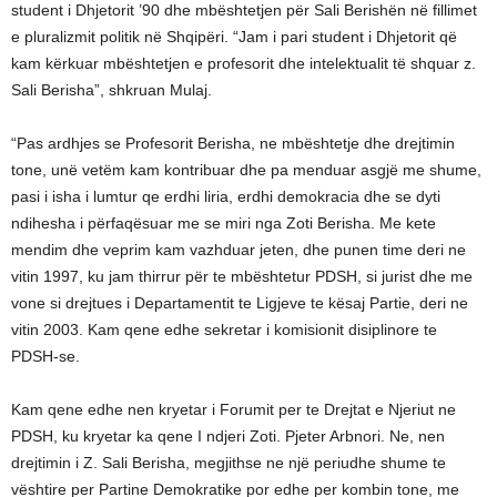
student i Dhjetorit ’90 dhe mbështetjen për Sali Berishën në fillimet
e pluralizmit politik në Shqipëri. “Jam i pari student i Dhjetorit që
kam kërkuar mbështetjen e profesorit dhe intelektualit të shquar z.
Sali Berisha”, shkruan Mulaj.
“Pas ardhjes se Profesorit Berisha, ne mbështetje dhe drejtimin
tone, unë vetëm kam kontribuar dhe pa menduar asgjë me shume,
pasi i isha i lumtur qe erdhi liria, erdhi demokracia dhe se dyti
ndihesha i përfaqësuar me se miri nga Zoti Berisha. Me kete
mendim dhe veprim kam vazhduar jeten, dhe punen time deri ne
vitin 1997, ku jam thirrur për te mbështetur PDSH, si jurist dhe me
vone si drejtues i Departamentit te Ligjeve te kësaj Partie, deri ne
vitin 2003. Kam qene edhe sekretar i komisionit disiplinore te
PDSH-se.
Kam qene edhe nen kryetar i Forumit per te Drejtat e Njeriut ne
PDSH, ku kryetar ka qene I ndjeri Zoti. Pjeter Arbnori. Ne, nen
drejtimin i Z. Sali Berisha, megjithse ne një periudhe shume te
vështire per Partine Demokratike por edhe per kombin tone, me