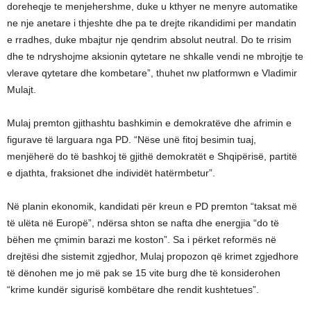
doreheqje te menjehershme, duke u kthyer ne menyre automatike
ne nje anetare i thjeshte dhe pa te drejte rikandidimi per mandatin
e rradhes, duke mbajtur nje qendrim absolut neutral. Do te rrisim
dhe te ndryshojme aksionin qytetare ne shkalle vendi ne mbrojtje te
vlerave qytetare dhe kombetare”, thuhet nw platformwn e Vladimir
Mulajt.
Mulaj premton gjithashtu bashkimin e demokratëve dhe afrimin e
figurave të larguara nga PD. “Nëse unë fitoj besimin tuaj,
menjëherë do të bashkoj të gjithë demokratët e Shqipërisë, partitë
e djathta, fraksionet dhe individët hatërmbetur”.
Në planin ekonomik, kandidati për kreun e PD premton “taksat më
të ulëta në Europë”, ndërsa shton se nafta dhe energjia “do të
bëhen me çmimin barazi me koston”. Sa i përket reformës në
drejtësi dhe sistemit zgjedhor, Mulaj propozon që krimet zgjedhore
të dënohen me jo më pak se 15 vite burg dhe të konsiderohen
“krime kundër sigurisë kombëtare dhe rendit kushtetues”.