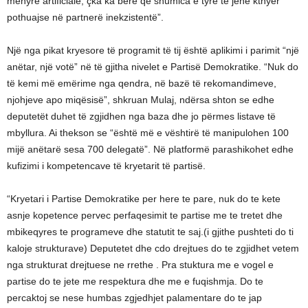
mënyrë artificiale, çka ka bërë që shumica e tyre të jenë kthyer
pothuajse në partnerë inekzistentë”.
Një nga pikat kryesore të programit të tij është aplikimi i parimit “një
anëtar, një votë” në të gjitha nivelet e Partisë Demokratike. “Nuk do
të kemi më emërime nga qendra, në bazë të rekomandimeve,
njohjeve apo miqësisë”, shkruan Mulaj, ndërsa shton se edhe
deputetët duhet të zgjidhen nga baza dhe jo përmes listave të
mbyllura. Ai thekson se “është më e vështirë të manipulohen 100
mijë anëtarë sesa 700 delegatë”. Në platformë parashikohet edhe
kufizimi i kompetencave të kryetarit të partisë.
“Kryetari i Partise Demokratike per here te pare, nuk do te kete
asnje kopetence pervec perfaqesimit te partise me te tretet dhe
mbikeqyres te programeve dhe statutit te saj.(i gjithe pushteti do ti
kaloje strukturave) Deputetet dhe cdo drejtues do te zgjidhet vetem
nga strukturat drejtuese ne rrethe . Pra stuktura me e vogel e
partise do te jete me respektura dhe me e fuqishmja. Do te
percaktoj se nese humbas zgjedhjet palamentare do te jap