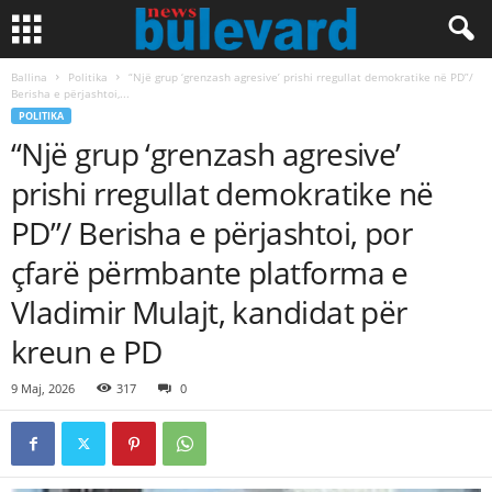
Ballina
Politika
“Një grup ‘grenzash agresive’ prishi rregullat demokratike në PD”/
Berisha e përjashtoi,...
POLITIKA
“Një grup ‘grenzash agresive’
prishi rregullat demokratike në
PD”/ Berisha e përjashtoi, por
çfarë përmbante platforma e
Vladimir Mulajt, kandidat për
kreun e PD
9 Maj, 2026
317
0