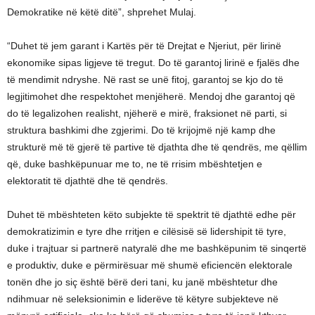
Demokratike në këtë ditë”, shprehet Mulaj.
“Duhet të jem garant i Kartës për të Drejtat e Njeriut, për lirinë
ekonomike sipas ligjeve të tregut. Do të garantoj lirinë e fjalës dhe
të mendimit ndryshe. Në rast se unë fitoj, garantoj se kjo do të
legjitimohet dhe respektohet menjëherë. Mendoj dhe garantoj që
do të legalizohen realisht, njëherë e mirë, fraksionet në parti, si
struktura bashkimi dhe zgjerimi. Do të krijojmë një kamp dhe
strukturë më të gjerë të partive të djathta dhe të qendrës, me qëllim
që, duke bashkëpunuar me to, ne të rrisim mbështetjen e
elektoratit të djathtë dhe të qendrës.
Duhet të mbështeten këto subjekte të spektrit të djathtë edhe për
demokratizimin e tyre dhe rritjen e cilësisë së lidershipit të tyre,
duke i trajtuar si partnerë natyralë dhe me bashkëpunim të sinqertë
e produktiv, duke e përmirësuar më shumë eficiencën elektorale
tonën dhe jo siç është bërë deri tani, ku janë mbështetur dhe
ndihmuar në seleksionimin e liderëve të këtyre subjekteve në