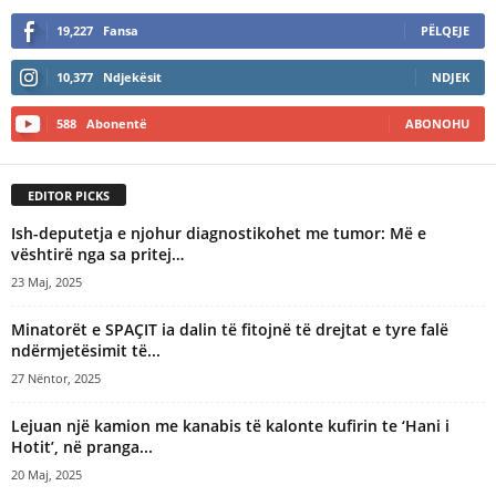
19,227
Fansa
PËLQEJE
10,377
Ndjekësit
NDJEK
588
Abonentë
ABONOHU
EDITOR PICKS
Ish-deputetja e njohur diagnostikohet me tumor: Më e
vështirë nga sa pritej…
23 Maj, 2025
Minatorët e SPAÇIT ia dalin të fitojnë të drejtat e tyre falë
ndërmjetësimit të...
27 Nëntor, 2025
Lejuan një kamion me kanabis të kalonte kufirin te ‘Hani i
Hotit’, në pranga...
20 Maj, 2025