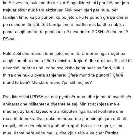
këtë investim, nuk jam thirrur kurrë nga lidershipi i partisë, por jam
trajtuar sikur nuk kam ekzistuar. Nuk pyeti njeri për mua, për
familjen time, ku po punon, ku po jeton, ku të punon gruaja dhe si
po i ushqen fëmijët. Sot familja ime e madhe nuk ka dhe nuk ka
pasur asnjë anëtar të punësuar në qeverinë e PDSH-së dhe as të
PS-së.
Falë Zotit dhe mundit tonë, jetojmë mirë. U morën nga rrugët pa
asnjë kontribut dhe u bënë ministra, drejtorë dhe drejtues të lartë të
qeverisë, ndërsa unë, edhe pse kisha kontribuar pa fund, nuk u
thirra dhe nuk u pyeta asnjëherë: Çfarë mund të punoni? Çfarë
mund të bëni? Me çfarë mund t’ju ndihmojmë?
Pra, lidershipi i PDSH-së nuk pyeti për mua, dhe jo më të pyesë për
anëtarët dhe militantët e thjeshtë të saj. Ministrat (pjesa më e
madhe), zyrtarët kryesorë u shkëputën nga hallet konkrete dhe
reale të demokratëve, duke menduar me parimin që: jam unë në
rregull, edhe demokratët janë në rregull. Kjo sjellje e tyre, si me
mua, është bërë edhe me ju, dhe kjo sjellje e ka çuar Partinë