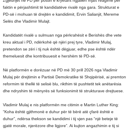
Zgjedhjet në PD për postin e kryetarit ngjallën mjaft reagime për
faktin e përjashtimit të kandidatëve rivalë nga gara. Strukturat e
PD-së i mohuan të drejtën e kandidimit, Ervin Salianjit, Mereme
Selës dhe Vladimir Mulajt.
Kandidatët rivalë u sulmuan nga përkrahësit e Berishës dhe vete
kreu aktual i PD, ndërkohë që njëri prej tyre, Vladimir Mulaj,
pretendon se zëri i tij nuk është dëgjuar, edhe pse është ndër
themeluesit dhe kontribuuesit e hershëm të PD-së.
Në platformën e dorëzuar në PD më 30 prill 2026 nga Vladimir
Mulaj për drejtimin e Partisë Demokratike të Shqipërisë, ai premton
reformim të thellë të selisë blu, rikthim të pushtetit tek anëtarësia
dhe ndryshim të mënyrës së funksionimit të strukturave drejtuese.
Vladimir Mulaj e nis platformën me citimin e Martin Luther King:
“Koha është gjithmonë e duhur për të bërë atë çfarë është e
duhur”, ndërsa thekson se kandidimi i tij vjen pas “një beteje të
gjatë morale, njerëzore dhe ligjore”. Ai kujton angazhimin e tij si