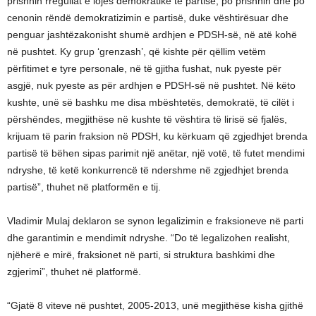
prishnin rregullat e lojës demokratike të partisë, po prishnin dhe po
cenonin rëndë demokratizimin e partisë, duke vështirësuar dhe
penguar jashtëzakonisht shumë ardhjen e PDSH-së, në atë kohë
në pushtet. Ky grup ‘grenzash’, që kishte për qëllim vetëm
përfitimet e tyre personale, në të gjitha fushat, nuk pyeste për
asgjë, nuk pyeste as për ardhjen e PDSH-së në pushtet. Në këto
kushte, unë së bashku me disa mbështetës, demokratë, të cilët i
përshëndes, megjithëse në kushte të vështira të lirisë së fjalës,
krijuam të parin fraksion në PDSH, ku kërkuam që zgjedhjet brenda
partisë të bëhen sipas parimit një anëtar, një votë, të futet mendimi
ndryshe, të ketë konkurrencë të ndershme në zgjedhjet brenda
partisë”, thuhet në platformën e tij.
Vladimir Mulaj deklaron se synon legalizimin e fraksioneve në parti
dhe garantimin e mendimit ndryshe. “Do të legalizohen realisht,
njëherë e mirë, fraksionet në parti, si struktura bashkimi dhe
zgjerimi”, thuhet në platformë.
“Gjatë 8 viteve në pushtet, 2005-2013, unë megjithëse kisha gjithë