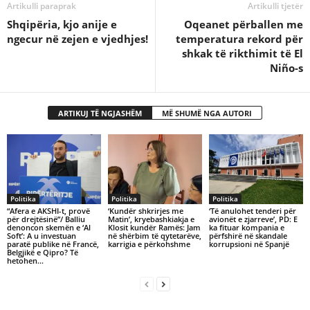
Artikulli paraprak
Artikulli tjetër
Shqipëria, kjo anije e
Oqeanet përballen me
ngecur në zejen e vjedhjes!
temperatura rekord për
shkak të rikthimit të El
Niño-s
ARTIKUJ TË NGJASHËM
MË SHUMË NGA AUTORI
Politika
Politika
Politika
“Afera e AKSHI-t, provë
‘Kundër shkrirjes me
‘Të anulohet tenderi për
për drejtësinë”/ Balliu
Matin’, kryebashkiakja e
avionët e zjarreve’, PD: E
denoncon skemën e ‘Al
Klosit kundër Ramës: Jam
ka fituar kompania e
Soft’: A u investuan
në shërbim të qytetarëve,
përfshirë në skandale
paratë publike në Francë,
karrigia e përkohshme
korrupsioni në Spanjë
Belgjikë e Qipro? Të
hetohen...