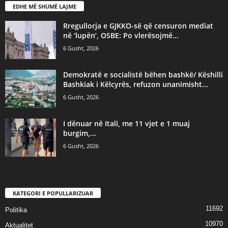
EDHE MË SHUMË LAJME
Rregullorja e GJKKO-së që censuron mediat
në ‘lupën’, OSBE: Po vlerësojmë...
6 Gusht, 2026
Demokratë e socialistë bëhen bashkë/ Këshilli
Bashkiak i Këlcyrës, refuzon unanimisht...
6 Gusht, 2026
I dënuar në Itali, me 11 vjet e 1 muaj
burgim,...
6 Gusht, 2026
KATEGORI E POPULLARIZUAR
11692
Politika
10970
Aktualitet