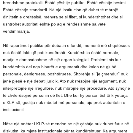
brendshme protokolli. Është çështje publike. Është çështje besimi.
Është çështje standardi. Në një institucion që duhet të mbrojë
dinjitetin e drejtësisë, mënyra se si flitet, si kundërshtohet dhe si
ushtrohet autoriteti është po aq e rëndësishme sa vetë
vendimmarrja.
Në raportimet publike për debatin e fundit, momenti më shqetësues
nuk është fakti që pati kundërshti. Kundërshtia është normale,
madje e domosdoshme në një organ kolegjial. Problemi nis kur
kundërshtia del nga binarët e argumentit dhe kalon në gjuhë
personale, denigruese, poshtëruese. Shprehje si “je çmendur” nuk
janë pjesë e një debati juridik. Ato nuk rrëzojnë një argument, nuk
interpretojnë një rregullore, nuk mbrojnë një procedurë. Ato synojnë
të zhvlerësojnë personin që flet. Dhe kur ky person është kryetarja
e KLP-së, goditja nuk mbetet më personale; ajo prek autoritetin e
institucionit.
Nëse një anëtar i KLP-së mendon se një çështje nuk duhet futur në
diskutim, ka mjete institucionale për ta kundërshtuar. Ka argument