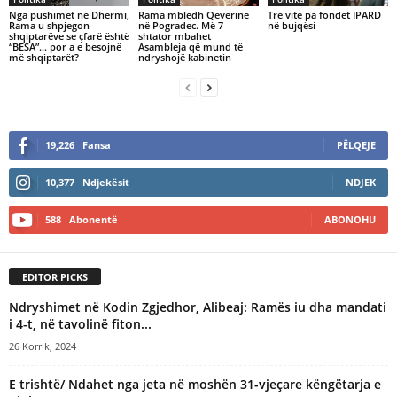
Nga pushimet në Dhërmi,
Rama mbledh Qeverinë
Tre vite pa fondet IPARD
Rama u shpjegon
në Pogradec. Më 7
në bujqësi
shqiptarëve se çfarë është
shtator mbahet
“BESA”… por a e besojnë
Asambleja që mund të
më shqiptarët?
ndryshojë kabinetin
19,226
Fansa
PËLQEJE
10,377
Ndjekësit
NDJEK
588
Abonentë
ABONOHU
EDITOR PICKS
Ndryshimet në Kodin Zgjedhor, Alibeaj: Ramës iu dha mandati
i 4-t, në tavolinë fiton...
26 Korrik, 2024
E trishtë/ Ndahet nga jeta në moshën 31-vjeçare këngëtarja e