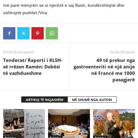
më parë mënyrën se si njerëzit e saj flasin, kundërshtojnë dhe
ushtrojnë pushtet./Vna
Artikulli paraprak
Artikulli tjetër
Tenderat/ Raporti i KLSH-
​49 të prekur nga
së rrëzon Ramën: Dobësi
gastroenteriti në një anije
të vazhdueshme
në Francë me 1000
pasagjerë
ARTIKUJ TË NGJASHËM
MË SHUMË NGA AUTORI
Politika
Politika
Politika