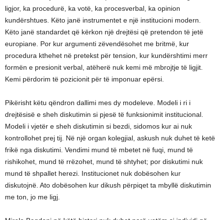
ligjor, ka procedurë, ka votë, ka procesverbal, ka opinion
kundërshtues. Këto janë instrumentet e një institucioni modern.
Këto janë standardet që kërkon një drejtësi që pretendon të jetë
europiane. Por kur argumenti zëvendësohet me britmë, kur
procedura kthehet në pretekst për tension, kur kundërshtimi merr
formën e presionit verbal, atëherë nuk kemi më mbrojtje të ligjit.
Kemi përdorim të pozicionit për të imponuar epërsi.
Pikërisht këtu qëndron dallimi mes dy modeleve. Modeli i ri i
drejtësisë e sheh diskutimin si pjesë të funksionimit institucional.
Modeli i vjetër e sheh diskutimin si bezdi, sidomos kur ai nuk
kontrollohet prej tij. Në një organ kolegjial, askush nuk duhet të ketë
frikë nga diskutimi. Vendimi mund të mbetet në fuqi, mund të
rishikohet, mund të rrëzohet, mund të shtyhet; por diskutimi nuk
mund të shpallet herezi. Institucionet nuk dobësohen kur
diskutojnë. Ato dobësohen kur dikush përpiqet ta mbyllë diskutimin
me ton, jo me ligj.