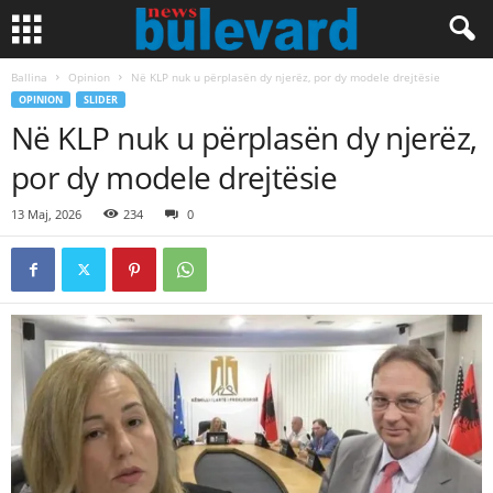
Ballina
Opinion
Në KLP nuk u përplasën dy njerëz, por dy modele drejtësie
OPINION
SLIDER
Në KLP nuk u përplasën dy njerëz,
por dy modele drejtësie
13 Maj, 2026
234
0