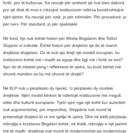
fortë, por të kulturuar. Ka nevojë për anëtarë që nuk bien dakord,
por që dinë të mos e rrëzojnë institucionin ndërsa kundërshtojnë
njëri-tjetrin. Ka nevojë për votë, jo për intimidim. Për procedurë, jo
për nerv. Për standard, jo për spektakël.
Në fund, kjo nuk është histori për Mirela Bogdanin dhe Sokol
Stojanin si individë. Është histori për drejtimin që do të marrë
drejtësia shqiptare. Do të ecë ajo drejt një modeli europian, ku
institucioni është më i madh se egoja dhe ligji më i fortë se toni?
Apo do të mbetet peng i reflekseve të vjetra, ku kush bërtet më
shumë mendon se ka më shumë të drejtë?
Në KLP nuk u përplasën dy njerëz. U përplasën dy modele
drejtësie. Njëri model kërkon të ndërtojë institucione me rregull,
etikë dhe kulturë europiane. Tjetri vjen nga një kohë kur autoriteti
nuk argumentohej, por imponohej. Shqipëria nuk mund të
pretendojë drejtësi të re me sjellje të vjetra. Dhe në këtë përplasje,
mbrojtja e kryetares Bogdani është, në thelb, mbrojtje e një parimi
më të madh: drejtësia nuk mund të modernizohet pa modernizuar