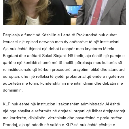
Përplasja e fundit në Këshillin e Lartë të Prokurorisë nuk duhet
lexuar si një episod nervash mes dy anëtarëve të një institucioni.
Ajo nuk është thjesht një debat i ashpër mes kryetares Mirela
Bogdani dhe anëtarit Sokol Stojani. Në thelb, ajo është një pamje e
qartë e një konflikti shumë më të thellë: përplasja mes kulturës së
re institucionale që kërkon procedurë, arsyetim, etikë dhe standard
europian, dhe një refleksi të vjetër prokurorial që ende e ngatërron
autoritetin me tonin, kundërshtimin me intimidimin dhe debatin me
dominimin.
KLP nuk është një institucion i zakonshëm administrativ. Ai është
një nga shtyllat e reformës në drejtësi, organi që lidhet drejtpërdrejt
me karrierën, disiplinën, vlerësimin dhe pavarësinë e prokurorëve.
Prandaj, ajo që ndodh në sallën e KLP-së nuk është çështje e