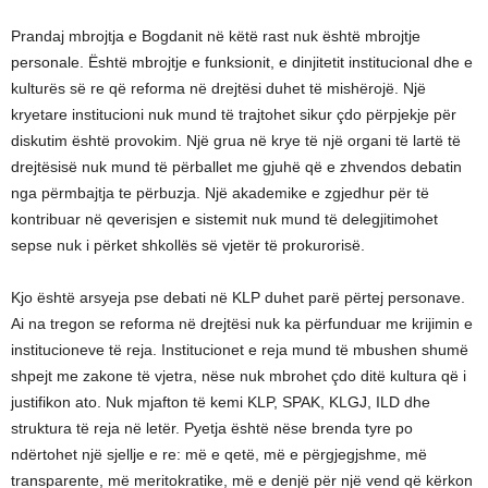
Prandaj mbrojtja e Bogdanit në këtë rast nuk është mbrojtje
personale. Është mbrojtje e funksionit, e dinjitetit institucional dhe e
kulturës së re që reforma në drejtësi duhet të mishërojë. Një
kryetare institucioni nuk mund të trajtohet sikur çdo përpjekje për
diskutim është provokim. Një grua në krye të një organi të lartë të
drejtësisë nuk mund të përballet me gjuhë që e zhvendos debatin
nga përmbajtja te përbuzja. Një akademike e zgjedhur për të
kontribuar në qeverisjen e sistemit nuk mund të delegjitimohet
sepse nuk i përket shkollës së vjetër të prokurorisë.
Kjo është arsyeja pse debati në KLP duhet parë përtej personave.
Ai na tregon se reforma në drejtësi nuk ka përfunduar me krijimin e
institucioneve të reja. Institucionet e reja mund të mbushen shumë
shpejt me zakone të vjetra, nëse nuk mbrohet çdo ditë kultura që i
justifikon ato. Nuk mjafton të kemi KLP, SPAK, KLGJ, ILD dhe
struktura të reja në letër. Pyetja është nëse brenda tyre po
ndërtohet një sjellje e re: më e qetë, më e përgjegjshme, më
transparente, më meritokratike, më e denjë për një vend që kërkon