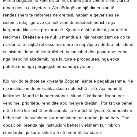
Mirela Bogdani në këtë histori nuk duhet parë vetëm si individi që
mban postin e kryetares. Ajo përfaqëson një dimension të
rëndësishëm të reformës në drejtësi, hapjen e qeverisjes së
sistemit ndaj figurave që nuk vijnë domosdoshmërisht nga
korporata klasike e prokurorisë. Kjo nuk është dobësi, por qëllim i
reformës. Drejtësia e re nuk u mendua si një mekanizëm që do të
riciklonte të njëjtat reflekse me emra të rinj. Ajo u ndërtua mbi idenë
se sistemi duhet të kontrollohet, balancohet dhe pasurohet edhe
nga mendimi akademik, nga kultura e procedurës, nga etika
publike dhe nga përgjegjshmëria ndaj qytetarit.
Kjo nuk do të thotë se kryetarja Bogdani është e pagabueshme. Në
një institucion demokratik askush nuk është i tillë. Ajo mund të
kritikohet. Mund të kundërshtohet. Mund t’i kërkohet llogari për
vendime, prioritete, rend dite apo mënyrë drejtimi. Por kritika bëhet
më e fortë kur është profesionale, jo kur është fyese. Kundërshtimi
bëhet më i besueshëm kur mbështetet në normë, jo në nerv. Dhe
opozicioni brenda një institucioni bëhet i vlefshëm kur mbron
standardin, jo kur e shkel atë në emër të standardit.