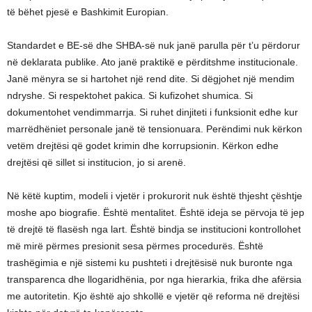
të bëhet pjesë e Bashkimit Europian.
Standardet e BE-së dhe SHBA-së nuk janë parulla për t’u përdorur
në deklarata publike. Ato janë praktikë e përditshme institucionale.
Janë mënyra se si hartohet një rend dite. Si dëgjohet një mendim
ndryshe. Si respektohet pakica. Si kufizohet shumica. Si
dokumentohet vendimmarrja. Si ruhet dinjiteti i funksionit edhe kur
marrëdhëniet personale janë të tensionuara. Perëndimi nuk kërkon
vetëm drejtësi që godet krimin dhe korrupsionin. Kërkon edhe
drejtësi që sillet si institucion, jo si arenë.
Në këtë kuptim, modeli i vjetër i prokurorit nuk është thjesht çështje
moshe apo biografie. Është mentalitet. Është ideja se përvoja të jep
të drejtë të flasësh nga lart. Është bindja se institucioni kontrollohet
më mirë përmes presionit sesa përmes procedurës. Është
trashëgimia e një sistemi ku pushteti i drejtësisë nuk buronte nga
transparenca dhe llogaridhënia, por nga hierarkia, frika dhe afërsia
me autoritetin. Kjo është ajo shkollë e vjetër që reforma në drejtësi