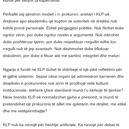
kishte për detyrë ta kapërcente.
Përballë saj qëndron modeli i ri: prokurori, anëtari i KLP-së,
drejtuesi apo akademiku që kupton se autoriteti në drejtësi nuk
është pronë personale. Është përgjegjësi publike. Nuk fitohet duke
ngritur zërin, por duke ngritur nivelin e argumentit. Nuk mbrohet
duke poshtëruar tjetrin, por duke respektuar rregullin edhe kur
rregulli nuk të jep avantazh. Nuk dëshmohet duke bllokuar
diskutimin, por duke e fituar atë me qartësi, integritet dhe maturi.
Ngjarja e fundit në KLP duhet të shërbejë si një pikë reflektimi për
të gjithë sistemin. Sepse nëse organi që administron karrierën dhe
disiplinën e prokurorëve nuk arrin të prodhojë vetë kulturë
institucionale, atëherë çfarë standardi mund t’u kërkojë të tjerëve?
Nëse brenda KLP-së normalizohet gjuha e presionit, si mund të
pretendohet që prokuroria të sillet me qytetarin me dinjitet, me etikë
dhe me vetëpërmbajtje?
KLP nuk ka nevojë për heshtje artificiale. Ka nevojë për debat të