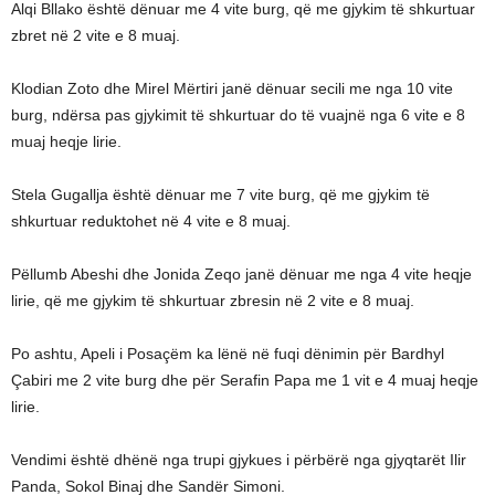
Alqi Bllako është dënuar me 4 vite burg, që me gjykim të shkurtuar
zbret në 2 vite e 8 muaj.
Klodian Zoto dhe Mirel Mërtiri janë dënuar secili me nga 10 vite
burg, ndërsa pas gjykimit të shkurtuar do të vuajnë nga 6 vite e 8
muaj heqje lirie.
Stela Gugallja është dënuar me 7 vite burg, që me gjykim të
shkurtuar reduktohet në 4 vite e 8 muaj.
Pëllumb Abeshi dhe Jonida Zeqo janë dënuar me nga 4 vite heqje
lirie, që me gjykim të shkurtuar zbresin në 2 vite e 8 muaj.
Po ashtu, Apeli i Posaçëm ka lënë në fuqi dënimin për Bardhyl
Çabiri me 2 vite burg dhe për Serafin Papa me 1 vit e 4 muaj heqje
lirie.
Vendimi është dhënë nga trupi gjykues i përbërë nga gjyqtarët Ilir
Panda, Sokol Binaj dhe Sandër Simoni.