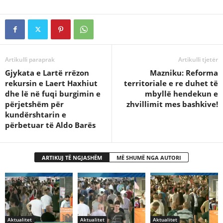
Artikulli paraprak
Artikulli tjetër
Gjykata e Lartë rrëzon
Mazniku: Reforma
rekursin e Laert Haxhiut
territoriale e re duhet të
dhe lë në fuqi burgimin e
mbyllë hendekun e
përjetshëm për
zhvillimit mes bashkive!
kundërshtarin e
përbetuar të Aldo Barës
ARTIKUJ TË NGJASHËM
MË SHUMË NGA AUTORI
Aktualitet
Aktualitet
Aktualitet