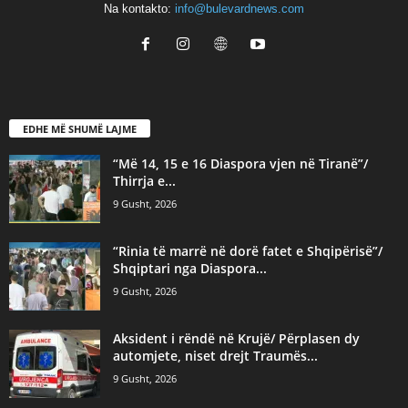
Na kontakto:
info@bulevardnews.com
EDHE MË SHUMË LAJME
“Më 14, 15 e 16 Diaspora vjen në Tiranë”/
Thirrja e...
9 Gusht, 2026
“Rinia të marrë në dorë fatet e Shqipërisë”/
Shqiptari nga Diaspora...
9 Gusht, 2026
Aksident i rëndë në Krujë/ Përplasen dy
automjete, niset drejt Traumës...
9 Gusht, 2026