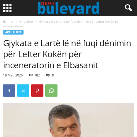
Ballina
Aktualitet
Gjykata e Lartë lë në fuqi dënimin për Lefter Kokën për
inceneratorin...
AKTUALITET
Gjykata e Lartë lë në fuqi dënimin
për Lefter Kokën për
inceneratorin e Elbasanit
19 Maj, 2026
182
0