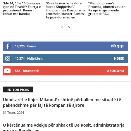
“Më 14, 15 e 16 Diaspora
“Rinia të marrë në dorë
“Mezi po presin”/
vjen në Tiranë”/ Thirrja e
fatet e Shqipërisë”/
Protesta, Ahmeti zbulon:
protestuesit: Rama i
Shqiptari nga Diaspora në
Ka një krisje brenda
lidhur me bandat
protestën kundër Ramës:
grupit të PS…
Të japë dorëheqjen
19,225
Fansa
PËLQEJE
10,374
Ndjekësit
NDJEK
588
Abonentë
ABONOHU
EDITOR PICKS
Udhëtarët e linjës Milano-Prishtinë përballen me situatë të
pakëndshme për faj të kompanisë ajrore
31 Tetor, 2024
U kërcënua me vdekje për shkak të De Rosit, administratorja
greke e Romës jep...