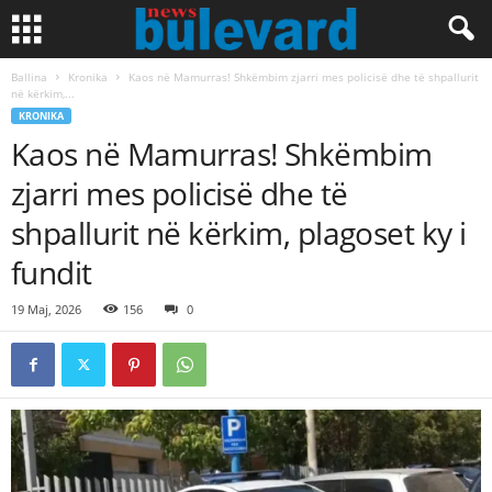
Ballina
Kronika
Kaos në Mamurras! Shkëmbim zjarri mes policisë dhe të shpallurit
në kërkim,...
KRONIKA
Kaos në Mamurras! Shkëmbim
zjarri mes policisë dhe të
shpallurit në kërkim, plagoset ky i
fundit
19 Maj, 2026
156
0