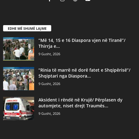
EDHE MË SHUMË LAJME
“Më 14, 15 e 16 Diaspora vjen në Tiranë”/
Thirrja e...
9 Gusht, 2026
“Rinia të marrë në dorë fatet e Shqipërisë”/
Shqiptari nga Diaspora...
9 Gusht, 2026
Aksident i rëndë në Krujë/ Përplasen dy
automjete, niset drejt Traumës...
9 Gusht, 2026