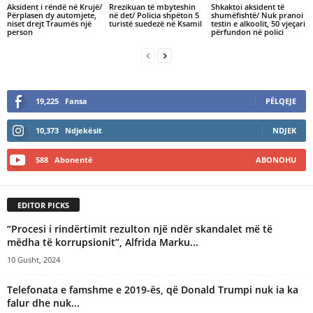
Aksident i rëndë në Krujë/
Rrezikuan të mbyteshin
Shkaktoi aksident të
Përplasen dy automjete,
në det/ Policia shpëton 5
shumëfishtë/ Nuk pranoi
niset drejt Traumës një
turistë suedezë në Ksamil
testin e alkoolit, 50 vjeçari
person
përfundon në polici
19,225
Fansa
PËLQEJE
10,373
Ndjekësit
NDJEK
588
Abonentë
ABONOHU
EDITOR PICKS
“Procesi i rindërtimit rezulton një ndër skandalet më të
mëdha të korrupsionit”, Alfrida Marku...
10 Gusht, 2024
Telefonata e famshme e 2019-ës, që Donald Trumpi nuk ia ka
falur dhe nuk...