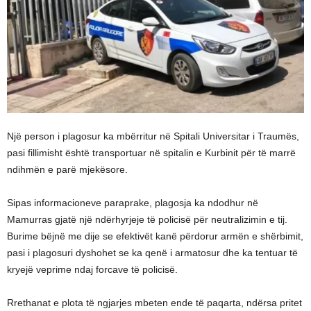
Një person i plagosur ka mbërritur në Spitali Universitar i Traumës,
pasi fillimisht është transportuar në spitalin e Kurbinit për të marrë
ndihmën e parë mjekësore.
Sipas informacioneve paraprake, plagosja ka ndodhur në
Mamurras gjatë një ndërhyrjeje të policisë për neutralizimin e tij.
Burime bëjnë me dije se efektivët kanë përdorur armën e shërbimit,
pasi i plagosuri dyshohet se ka qenë i armatosur dhe ka tentuar të
kryejë veprime ndaj forcave të policisë.
Rrethanat e plota të ngjarjes mbeten ende të paqarta, ndërsa pritet