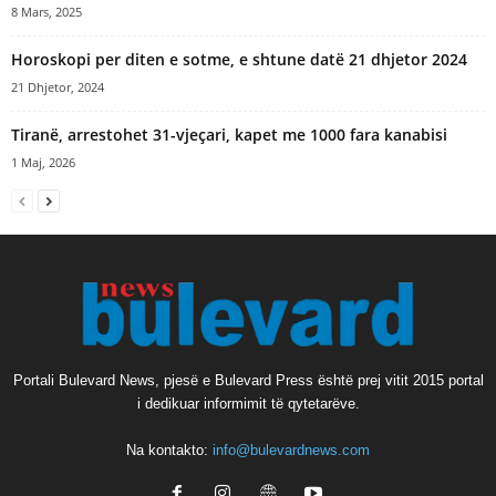
8 Mars, 2025
Horoskopi per diten e sotme, e shtune datë 21 dhjetor 2024
21 Dhjetor, 2024
Tiranë, arrestohet 31-vjeçari, kapet me 1000 fara kanabisi
1 Maj, 2026
Portali Bulevard News, pjesë e Bulevard Press është prej vitit 2015 portal
i dedikuar informimit të qytetarëve.
Na kontakto:
info@bulevardnews.com