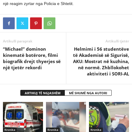
një reagim zyrtar nga Policia e Shtetit.
Artikulli paraprak
Artikulli tjetër
“Michael” dominon
Helmimi i 56 studentëve
kinematë botërore, filmi
të Akademisë së Sigurisë,
biografik drejt thyerjes së
AKU: Mostrat në kuzhina,
një tjetër rekordi
në normë. Zhbllokohet
aktiviteti i SORI-AL
ARTIKUJ TË NGJASHËM
MË SHUMË NGA AUTORI
Kronika
Kronika
Kronika