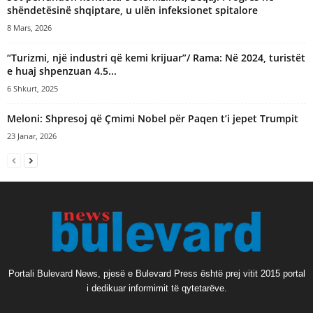
shëndetësinë shqiptare, u ulën infeksionet spitalore
8 Mars, 2026
“Turizmi, një industri që kemi krijuar”/ Rama: Në 2024, turistët
e huaj shpenzuan 4.5...
6 Shkurt, 2025
Meloni: Shpresoj që Çmimi Nobel për Paqen t’i jepet Trumpit
23 Janar, 2026
Portali Bulevard News, pjesë e Bulevard Press është prej vitit 2015 portal
i dedikuar informimit të qytetarëve.