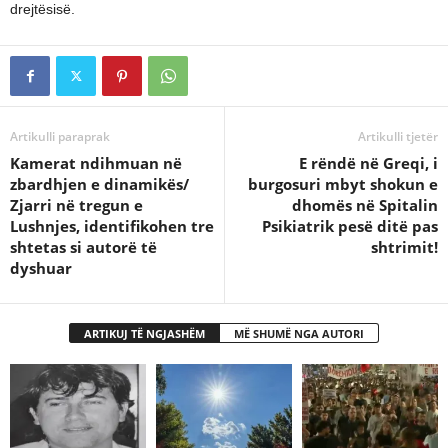
drejtësisë.
Artikulli paraprak
Artikulli tjetër
Kamerat ndihmuan në
E rëndë në Greqi, i
zbardhjen e dinamikës/
burgosuri mbyt shokun e
Zjarri në tregun e
dhomës në Spitalin
Lushnjes, identifikohen tre
Psikiatrik pesë ditë pas
shtetas si autorë të
shtrimit!
dyshuar
ARTIKUJ TË NGJASHËM
MË SHUMË NGA AUTORI