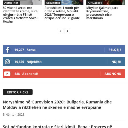
Aktualitet
Aktualitet
Aktualitet
30 vite në arrati me
Parashikimi i motit për
Mbyllen fjalimet para
identitet të rremë, si ra
ditën e sotme, 6 Gusht
Kryeministrisë,
në gjurmët e FBI-së
2026/ Temperaturat
protestuesit nisin
vrasësi i trefishtë Sokol
arrijnë deri ne 38 gradë
marshimin
Hoxha
19,227
Fansa
PËLQEJE
10,376
Ndjekësit
NDJEK
588
Abonentë
ABONOHU
EDITOR PICKS
Ndryshime në ‘Eurovision 2026’: Bullgaria, Rumania dhe
Moldavia rikthehen në skenën e madhe evropiane
5 Nëntor, 2025
Sot përfundon kontrata e Sterilizimit, Beqaj: Progres në