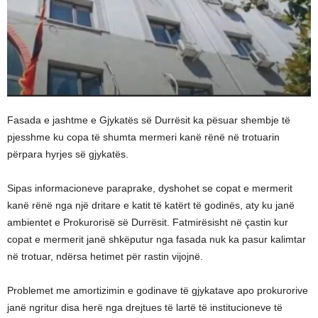
Fasada e jashtme e Gjykatës së Durrësit ka pësuar shembje të
pjesshme ku copa të shumta mermeri kanë rënë në trotuarin
përpara hyrjes së gjykatës.
Sipas informacioneve paraprake, dyshohet se copat e mermerit
kanë rënë nga një dritare e katit të katërt të godinës, aty ku janë
ambientet e Prokurorisë së Durrësit. Fatmirësisht në çastin kur
copat e mermerit janë shkëputur nga fasada nuk ka pasur kalimtar
në trotuar, ndërsa hetimet për rastin vijojnë.
Problemet me amortizimin e godinave të gjykatave apo prokurorive
janë ngritur disa herë nga drejtues të lartë të institucioneve të