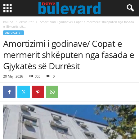
Ballina
Aktualitet
Amortizimi i godinave/ Copat e mermerit shkëputen nga fasada
e Gjykatës së...
AKTUALITET
Amortizimi i godinave/ Copat e
mermerit shkëputen nga fasada e
Gjykatës së Durrësit
20 Maj, 2026
353
0