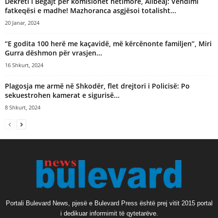
Dekreti i Begajt për komisionet hetimore, Alibeaj: Vendimi
fatkeqësi e madhe! Mazhoranca asgjësoi totalisht...
20 Janar, 2024
“E godita 100 herë me kaçavidë, më kërcënonte familjen”, Miri
Gurra dëshmon për vrasjen...
16 Shkurt, 2024
Plagosja me armë në Shkodër, flet drejtori i Policisë: Po
sekuestrohen kamerat e sigurisë...
8 Shkurt, 2024
Portali Bulevard News, pjesë e Bulevard Press është prej vitit 2015 portal
i dedikuar informimit të qytetarëve.