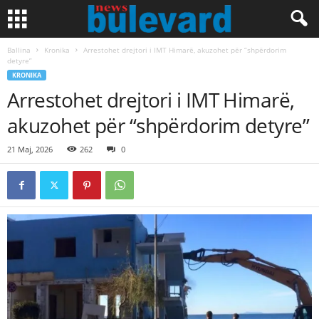
Ballina
Kronika
Arrestohet drejtori i IMT Himarë, akuzohet për “shpërdorim
detyre”
KRONIKA
Arrestohet drejtori i IMT Himarë,
akuzohet për “shpërdorim detyre”
21 Maj, 2026
262
0