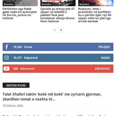
Kronika
Kronika
Kronika
Përfshihen nga flakët
Gjendet pa shenja jete 47-
Roskovec, ishte i
gjatë natës tre automjete
vjeçari në shkallët e
pranishëm në konfliktin
në Durrës, policia nis
pallatit/ Nuk janë
ku u përfshi djali i tij/ 69-
hetimet
konstatuar shenja dhune.
vjeçari ndërron jetë nga
Nisin hetimet
arresti kardiak
19,226
Fansa
PËLQEJE
10,377
Ndjekësit
NDJEK
588
Abonentë
ABONOHU
EDITOR PICKS
Talat Xhaferi takim ‘kokë më kokë’ me zyrtarin gjerman,
zbardhen temat e nxehta të...
18 Shkurt, 2024