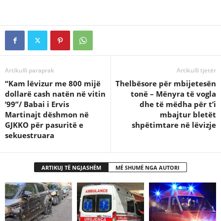
Artikulli paraprak
Artikulli tjetër
“Kam lëvizur me 800 mijë
Thelbësore për mbijetesën
dollarë cash natën në vitin
tonë – Mënyra të vogla
’99”/ Babai i Ervis
dhe të mëdha për t’i
Martinajt dëshmon në
mbajtur bletët
GJKKO për pasuritë e
shpëtimtare në lëvizje
sekuestruara
ARTIKUJ TË NGJASHËM
MË SHUMË NGA AUTORI