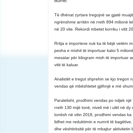
tkurret.
Të dhënat zyrtare tregojnë se gjatë muajit
ngrënshme arritën në rreth 894 milionë lekë,
në 20 vite. Rekordi mbetet korriku i vitit 2
Rritja e importeve nuk ka të bëjë vetëm me
pesha e mishit të importuar kaloi 5 milionë 
mesatar për kilogram mish të importuar arr
vitit të kaluar.
Analistët e tregut shprehin se kjo tregon n
vendas që mbështetet gjithnjë e më shum
Paralelisht, prodhimi vendas po ndjek një t
rreth 130 mijë tonë, niveli më i ulët në d
tonësh në vitin 2018, prodhimi vendas ka
lidhet me reduktimin e numrit të bagëtive,
dhe vështirësitë për të mbajtur aktivitetin 