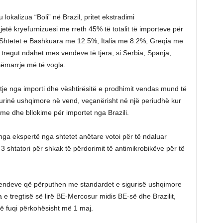
 lokalizua “Boli” në Brazil, pritet ekstradimi
 jetë kryefurnizuesi me rreth 45% të totalit të importeve për
n Shtetet e Bashkuara me 12.5%, Italia me 8.2%, Greqia me
tregut ndahet mes vendeve të tjera, si Serbia, Spanja,
ëmarrje më të vogla.
itje nga importi dhe vështirësitë e prodhimit vendas mund të
gurinë ushqimore në vend, veçanërisht në një periudhë kur
me dhe bllokime për importet nga Brazili.
nga ekspertë nga shtetet anëtare votoi për të ndaluar
a 3 shtatori për shkak të përdorimit të antimikrobikëve për të
e vendeve që përputhen me standardet e sigurisë ushqimore
e tregtisë së lirë BE-Mercosur midis BE-së dhe Brazilit,
në fuqi përkohësisht më 1 maj.