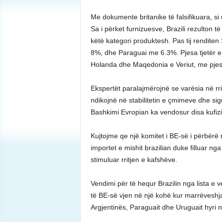
Me dokumente britanike të falsifikuara, si u
Sa i përket furnizuesve, Brazili rezulton të
këtë kategori produktesh. Pas tij rendite
8%, dhe Paraguai me 6.3%. Pjesa tjetër e 
Holanda dhe Maqedonia e Veriut, me pjes
Ekspertët paralajmërojnë se varësia në rr
ndikojnë në stabilitetin e çmimeve dhe si
Bashkimi Evropian ka vendosur disa kufizi
Kujtojme qe një komitet i BE-së i përbërë 
importet e mishit brazilian duke filluar ng
stimuluar rritjen e kafshëve.
Vendimi për të hequr Brazilin nga lista 
të BE-së vjen në një kohë kur marrëveshja 
Argjentinës, Paraguait dhe Uruguait hyri 