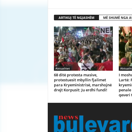
ARTIKUJ TË NGJASHËM
MË SHUMË NGA A
Aktualitet
Aktualit
68 ditë protesta masive,
I moshu
protestuesit mbyllin fjalimet
Lartë: 
para Kryeministrisë, marshojnë
kryemi
drejt Korpusit: Ju erdhi fundi!
penale 
qeveri 