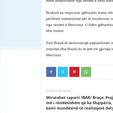
edhe eksportuesit nga vendet e treta duhet
Brukseli ka negociuar gjithashtu masa mb
përfshirë mekanizmat për të monitoruar nd
nga vendet e Mercosur. U futën gjithasht
dhe mishin.
Pasi Brazili të demonstrojë pajtueshmëri me 
importet dhe Brazili do të jetë në gjendje të
Mercosur.
Artikulli paraprak
Miratohet raporti IBAR/ Braçe: Proj
më i rëndësishëm që ka Shqipëria,
kemi mundësinë të realizojmë det