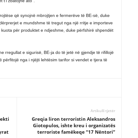
 t’i zbatojnë ato”.
rojtëse që synojnë mbrojtjen e fermerëve të BE-së, duke
ërprerjet e mundshme të tregut nga një rritje e importeve
u kuota për produktet e ndjeshme, duke përfshirë shpendët
rregullat e sigurisë, BE-ja do të jetë në gjendje të rifillojë
 përfitojë nga i njëjti lehtësim tarifor si vendet e tjera të
Artikulli tjetër
ekti
Greqia liron terroristin Aleksandros
Giotopulos, ishte kreu i organizatës
yrat
terroriste famëkeqe “17 Nëntori”