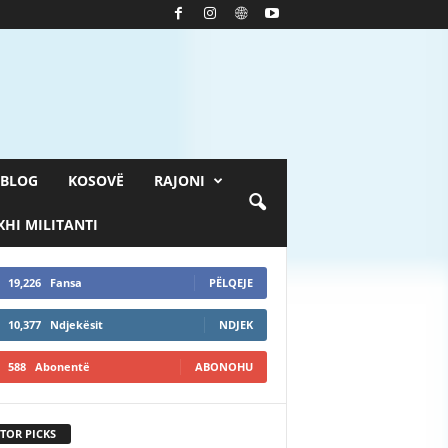
BLOG
KOSOVË
RAJONI
HI MILITANTI
19,226
Fansa
PËLQEJE
10,377
Ndjekësit
NDJEK
588
Abonentë
ABONOHU
TOR PICKS