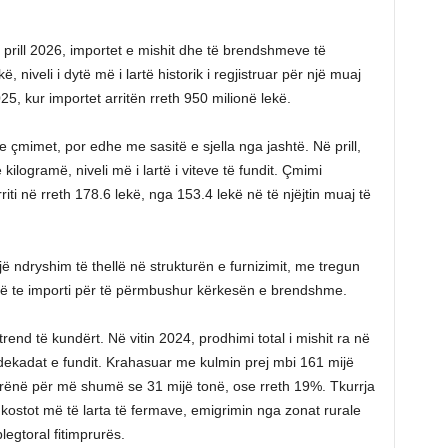
 prill 2026, importet e mishit dhe të brendshmeve të
 niveli i dytë më i lartë historik i regjistruar për një muaj
025, kur importet arritën rreth 950 milionë lekë.
 çmimet, por edhe me sasitë e sjella nga jashtë. Në prill,
kilogramë, niveli më i lartë i viteve të fundit. Çmimi
iti në rreth 178.6 lekë, nga 153.4 lekë në të njëjtin muaj të
jë ndryshim të thellë në strukturën e furnizimit, me tregun
ë te importi për të përmbushur kërkesën e brendshme.
rend të kundërt. Në vitin 2024, prodhimi total i mishit ra në
y dekadat e fundit. Krahasuar me kulmin prej mbi 161 mijë
 rënë për më shumë se 31 mijë tonë, ose rreth 19%. Tkurrja
 kostot më të larta të fermave, emigrimin nga zonat rurale
blegtoral fitimprurës.