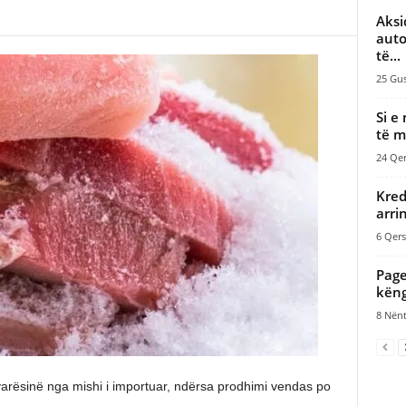
Aksi
auto
të...
25 Gus
Si e
të m
24 Qer
Kred
arri
6 Qers
Page
këng
8 Nënt
varësinë nga mishi i importuar, ndërsa prodhimi vendas po