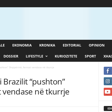
ALE
EKONOMIA
KRONIKA
EDITORIAL
OPINION
DOSSIER
LIFESTYLE
KURIOZITETE
SPORT
XHAX
“pushton” Shqipërinë, fermat vendase në tkurrje
i Brazilit “pushton”
 vendase në tkurrje
EDI