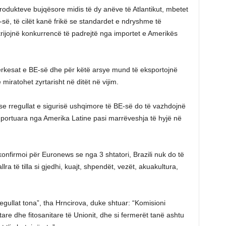
 produkteve bujqësore midis të dy anëve të Atlantikut, mbetet
ë, të cilët kanë frikë se standardet e ndryshme të
 krijojnë konkurrencë të padrejtë nga importet e Amerikës
ërkesat e BE-së dhe për këtë arsye mund të eksportojnë
iratohet zyrtarisht në ditët në vijim.
e rregullat e sigurisë ushqimore të BE-së do të vazhdojnë
mportuara nga Amerika Latine pasi marrëveshja të hyjë në
onfirmoi për Euronews se nga 3 shtatori, Brazili nuk do të
ra të tilla si gjedhi, kuajt, shpendët, vezët, akuakultura,
egullat tona”, tha Hrncirova, duke shtuar: “Komisioni
re dhe fitosanitare të Unionit, dhe si fermerët tanë ashtu