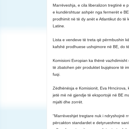
Marrëveshja, e cila liberalizon tregtinë e
e kundërshtuar ashpër nga fermerët e BE-s
prodhimit në të dy anët e Atlantikut do të
Latine.
Lista e vendeve të treta që përmbushin k
kafshë prodhuese ushqimore në BE, do të m
Komisioni Evropian ka thënë vazhdimisht s
të zbatohen për produktet bujqësore të i
fuqi.
Zëdhënësja e Komisionit, Eva Hrncirova, k
jetë më në gjendje të eksportojë në BE mall
mjalti dhe zorrët.
“Marrëveshjet tregtare nuk i ndryshojnë rr
përcakton standardet e detyrueshme sanita