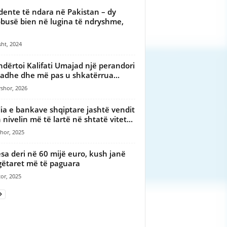
dente të ndara në Pakistan – dy
busë bien në lugina të ndryshme,
ht, 2024
 ndërtoi Kalifati Umajad një perandori
adhe dhe më pas u shkatërrua...
shor, 2026
ia e bankave shqiptare jashtë vendit
n nivelin më të lartë në shtatë vitet...
hor, 2025
sa deri në 60 mijë euro, kush janë
ëtaret më të paguara
or, 2025