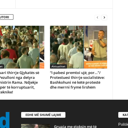
UTORI
et
Aktualitet
ari thirrje Gjykatës së
“I pabesi premtoi ujë, por…”/
Pezulloni nga detyra
Protestuesi thirrje socialistëve:
nistrin Rama. Ndjekje
Bashkohuni në këtë protestë
për të korruptuarit,
dhe merrni frymë lirshëm
teknike!
EDHE MË SHUMË LAJME
KA
Politi
Gruaja me gjoksin më të