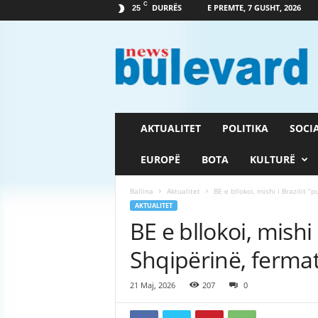
C
DURRËS
E PREMTE, 7 GUSHT, 2026
25
G
a
z
e
t
a
B
AKTUALITET
POLITIKA
SOCI
u
l
EUROPË
BOTA
KULTURË
e
v
Ballina
Aktualitet
BE e bllokoi, mishi i Brazilit 
a
AKTUALITET
r
BE e bllokoi, mishi 
d
Shqipërinë, fermat
21 Maj, 2026
207
0